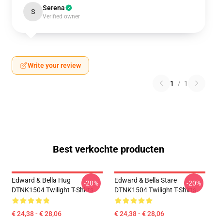
Serena
S
Verified owner
Write your review
1
/
1
Best verkochte producten
Edward & Bella Hug
Edward & Bella Stare
-20%
-20%
DTNK1504 Twilight T-Shirts
DTNK1504 Twilight T-Shirts
€ 24,38 - € 28,06
€ 24,38 - € 28,06