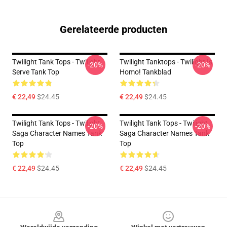
Gerelateerde producten
Twilight Tank Tops - Twilight-
Twilight Tanktops - Twilight Is
-20%
-20%
Serve Tank Top
Homo! Tankblad
€ 22,49
$24.45
€ 22,49
$24.45
Twilight Tank Tops - Twilight
Twilight Tank Tops - Twilight
-20%
-20%
Saga Character Names Tank
Saga Character Names Tank
Top
Top
€ 22,49
$24.45
€ 22,49
$24.45
Footer