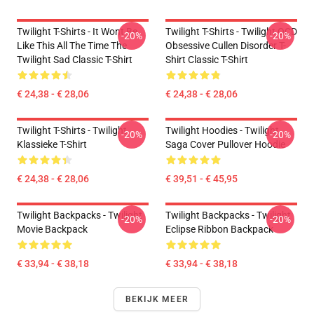
Twilight T-Shirts - It Wont Be
Twilight T-Shirts - Twilight OCD
-20%
-20%
Like This All The Time The
Obsessive Cullen Disorder T-
Twilight Sad Classic T-Shirt
Shirt Classic T-Shirt
€ 24,38 - € 28,06
€ 24,38 - € 28,06
Twilight T-Shirts - Twilight
Twilight Hoodies - Twilight
-20%
-20%
Klassieke T-Shirt
Saga Cover Pullover Hoodie
€ 24,38 - € 28,06
€ 39,51 - € 45,95
Twilight Backpacks - Twilight
Twilight Backpacks - Twilight
-20%
-20%
Movie Backpack
Eclipse Ribbon Backpack
€ 33,94 - € 38,18
€ 33,94 - € 38,18
BEKIJK MEER