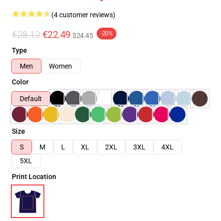
(4 customer reviews)
€28.12
€22.49
-20%
$24.45
Type
Men
Women
Color
Default
Size
S
M
L
XL
2XL
3XL
4XL
5XL
Print Location