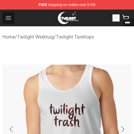
FREE
shipping on orders over $100
Twilight Store - Official Twilight Merchandise Shop
Open menu
Home
/
Twilight Werktuig
/
Twilight Tanktops