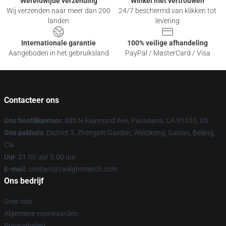
Wereldwijde verzending
Winkel met vertrouwen
Wij verzenden naar meer dan 200
24/7 beschermd van klikken tot
landen
levering
Internationale garantie
100% veilige afhandeling
Aangeboden in het gebruiksland
PayPal / MasterCard / Visa
Contacteer ons
Ons hoofdkantoor
: 885 N Raymond Ave, Pasadena, CA 91103, US
Ons pakhuis
: District 3, Zhengxin Garden, Weizikeng, Gao'an, Beijing,
CN
Uur
: 21.00 uur 5.00 uur
E-mail
: contact@twilightmerch.com
Ons bedrijf
Over ons
Algemene voorwaarden
Privacybeleid