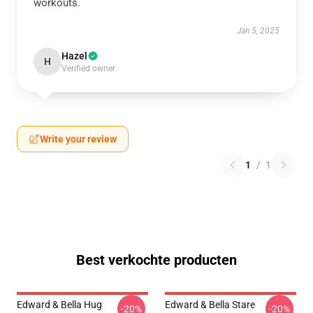
workouts.
Jan 5, 2025
Hazel
H
Verified owner
Write your review
1
/
1
Best verkochte producten
Edward & Bella Hug
Edward & Bella Stare
-20%
-20%