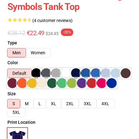
Symbols Tank Top
(4 customer reviews)
€28.12
€22.49
-20%
$24.45
Type
Men
Women
Color
Default
Size
S
M
L
XL
2XL
3XL
4XL
5XL
Print Location