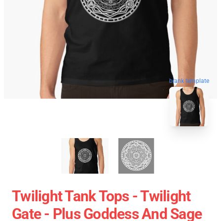
blank template
Twilight Tank Tops - Twilight
Gate - Plus Goddess And Sage