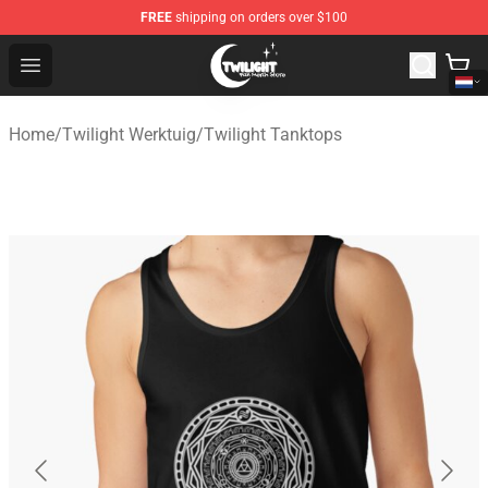
FREE
shipping on orders over $100
Twilight Store - Official Twilight Merchandise Shop
Open menu
Home
/
Twilight Werktuig
/
Twilight Tanktops