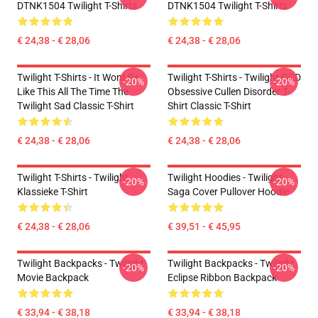
DTNK1504 Twilight T-Shirts
DTNK1504 Twilight T-Shirts
€ 24,38 - € 28,06
€ 24,38 - € 28,06
Twilight T-Shirts - It Wont Be
Twilight T-Shirts - Twilight OCD
-20%
-20%
Like This All The Time The
Obsessive Cullen Disorder T-
Twilight Sad Classic T-Shirt
Shirt Classic T-Shirt
€ 24,38 - € 28,06
€ 24,38 - € 28,06
Twilight T-Shirts - Twilight
Twilight Hoodies - Twilight
-20%
-20%
Klassieke T-Shirt
Saga Cover Pullover Hoodie
€ 24,38 - € 28,06
€ 39,51 - € 45,95
Twilight Backpacks - Twilight
Twilight Backpacks - Twilight
-20%
-20%
Movie Backpack
Eclipse Ribbon Backpack
€ 33,94 - € 38,18
€ 33,94 - € 38,18