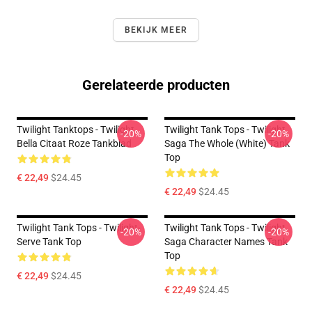
BEKIJK MEER
Gerelateerde producten
Twilight Tanktops - Twilight
Twilight Tank Tops - Twilight
-20%
-20%
Bella Citaat Roze Tankblad
Saga The Whole (white) Tank
Top
€ 22,49
$24.45
€ 22,49
$24.45
Twilight Tank Tops - Twilight-
Twilight Tank Tops - Twilight
-20%
-20%
Serve Tank Top
Saga Character Names Tank
Top
€ 22,49
$24.45
€ 22,49
$24.45