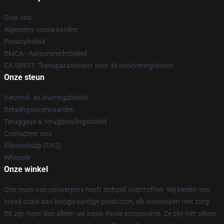
Over ons
Algemene voorwaarden
Privacybeleid
DMCA - Auteursrechtbeleid
CA SB657: Transparantiewet voor de toeleveringsketen
Onze steun
Verzend- en leveringsbeleid
Betalingsvoorwaarden
Teruggave & terugbetalingsbeleid
Contacteer ons
Klantenhulp (FAQ)
Whosale
Onze winkel
Ons team van ontwerpers heeft zichzelf overtroffen. Wij bieden een
breed scala aan hoogwaardige producten, elk ontworpen met zorg.
Dit zijn meer dan alleen uw basis mode accessoires. Ze zijn niet alleen