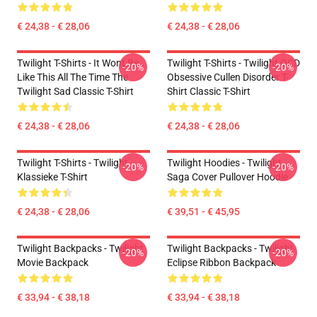
€ 24,38 - € 28,06
€ 24,38 - € 28,06
Twilight T-Shirts - It Wont Be
Twilight T-Shirts - Twilight OCD
-20%
-20%
Like This All The Time The
Obsessive Cullen Disorder T-
Twilight Sad Classic T-Shirt
Shirt Classic T-Shirt
€ 24,38 - € 28,06
€ 24,38 - € 28,06
Twilight T-Shirts - Twilight
Twilight Hoodies - Twilight
-20%
-20%
Klassieke T-Shirt
Saga Cover Pullover Hoodie
€ 24,38 - € 28,06
€ 39,51 - € 45,95
Twilight Backpacks - Twilight
Twilight Backpacks - Twilight
-20%
-20%
Movie Backpack
Eclipse Ribbon Backpack
€ 33,94 - € 38,18
€ 33,94 - € 38,18