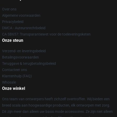
Over ons
Algemene voorwaarden
Privacybeleid
DMCA - Auteursrechtbeleid
CA SB657: Transparantiewet voor de toeleveringsketen
Onze steun
Verzend- en leveringsbeleid
Betalingsvoorwaarden
Teruggave & terugbetalingsbeleid
Contacteer ons
Klantenhulp (FAQ)
Whosale
Onze winkel
Ons team van ontwerpers heeft zichzelf overtroffen. Wij bieden een
breed scala aan hoogwaardige producten, elk ontworpen met zorg.
Dit zijn meer dan alleen uw basis mode accessoires. Ze zijn niet alleen