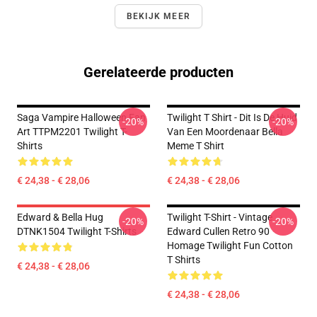
BEKIJK MEER
Gerelateerde producten
Saga Vampire Halloween Fan
Twilight T Shirt - Dit Is De Huid
-20%
-20%
Art TTPM2201 Twilight T-
Van Een Moordenaar Bella
Shirts
Meme T Shirt
€ 24,38 - € 28,06
€ 24,38 - € 28,06
Edward & Bella Hug
Twilight T-Shirt - Vintage
-20%
-20%
DTNK1504 Twilight T-Shirts
Edward Cullen Retro 90
Homage Twilight Fun Cotton
T Shirts
€ 24,38 - € 28,06
€ 24,38 - € 28,06