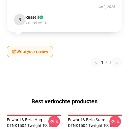
Jan 3, 2025
Russell
R
Verified owner
Write your review
1
/
1
Best verkochte producten
Edward & Bella Hug
Edward & Bella Stare
-20%
-20%
DTNK1504 Twilight T-Shirts
DTNK1504 Twilight T-Shirts