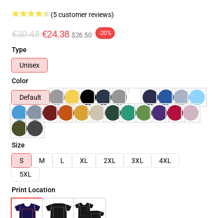
(5 customer reviews)
€30.48
€24.38
-20%
$26.50
Type
Unisex
Color
Default
Size
S
M
L
XL
2XL
3XL
4XL
5XL
Print Location