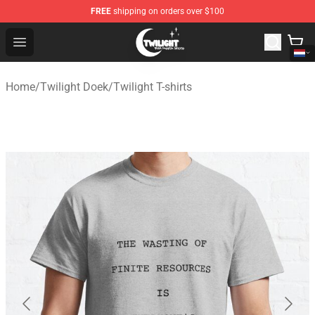
FREE
shipping on orders over $100
Twilight Store - Official Twilight Merchandise Shop
Open menu
Home
/
Twilight Doek
/
Twilight T-shirts