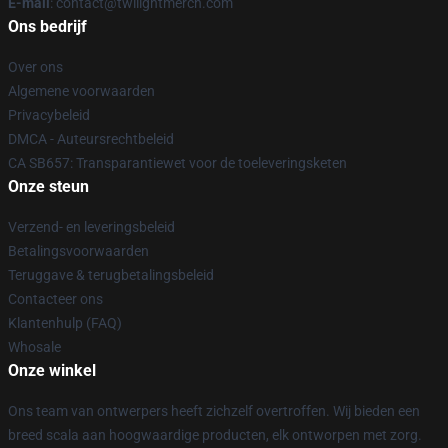
E-mail
: contact@twilightmerch.com
Ons bedrijf
Over ons
Algemene voorwaarden
Privacybeleid
DMCA - Auteursrechtbeleid
CA SB657: Transparantiewet voor de toeleveringsketen
Onze steun
Verzend- en leveringsbeleid
Betalingsvoorwaarden
Teruggave & terugbetalingsbeleid
Contacteer ons
Klantenhulp (FAQ)
Whosale
Onze winkel
Ons team van ontwerpers heeft zichzelf overtroffen. Wij bieden een
breed scala aan hoogwaardige producten, elk ontworpen met zorg.