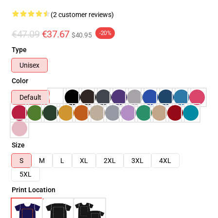
(2 customer reviews)
€47.09
€37.67
-20%
$40.95
Type
Unisex
Color
Default
Size
S
M
L
XL
2XL
3XL
4XL
5XL
Print Location