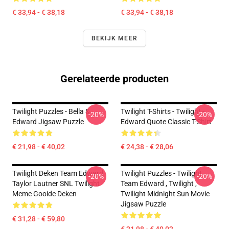
€ 33,94 - € 38,18
€ 33,94 - € 38,18
BEKIJK MEER
Gerelateerde producten
Twilight Puzzles - Bella &
Twilight T-Shirts - Twilight -
-20%
-20%
Edward Jigsaw Puzzle
Edward Quote Classic T-Shirt
€ 21,98 - € 40,02
€ 24,38 - € 28,06
Twilight Deken Team Edward
Twilight Puzzles - Twilight
-20%
-20%
Taylor Lautner SNL Twilight
Team Edward , Twilight ,
Meme Gooide Deken
Twilight Midnight Sun Movie
Jigsaw Puzzle
€ 31,28 - € 59,80