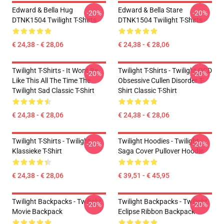
Edward & Bella Hug
Edward & Bella Stare
-20%
-20%
DTNK1504 Twilight T-Shirts
DTNK1504 Twilight T-Shirts
€ 24,38 - € 28,06
€ 24,38 - € 28,06
Twilight T-Shirts - It Wont Be
Twilight T-Shirts - Twilight OCD
-20%
-20%
Like This All The Time The
Obsessive Cullen Disorder T-
Twilight Sad Classic T-Shirt
Shirt Classic T-Shirt
€ 24,38 - € 28,06
€ 24,38 - € 28,06
Twilight T-Shirts - Twilight
Twilight Hoodies - Twilight
-20%
-20%
Klassieke T-Shirt
Saga Cover Pullover Hoodie
€ 24,38 - € 28,06
€ 39,51 - € 45,95
Twilight Backpacks - Twilight
Twilight Backpacks - Twilight
-20%
-20%
Movie Backpack
Eclipse Ribbon Backpack