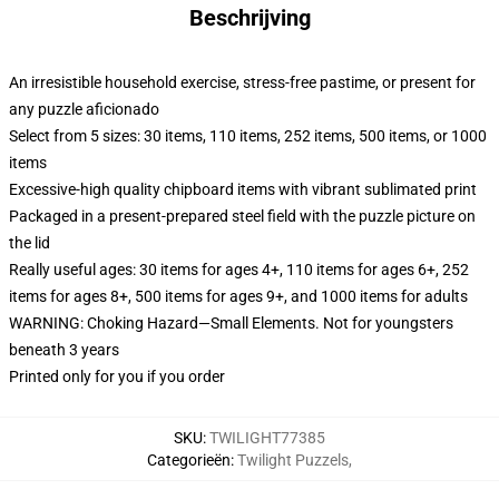
Beschrijving
An irresistible household exercise, stress-free pastime, or present for
any puzzle aficionado
Select from 5 sizes: 30 items, 110 items, 252 items, 500 items, or 1000
items
Excessive-high quality chipboard items with vibrant sublimated print
Packaged in a present-prepared steel field with the puzzle picture on
the lid
Really useful ages: 30 items for ages 4+, 110 items for ages 6+, 252
items for ages 8+, 500 items for ages 9+, and 1000 items for adults
WARNING: Choking Hazard—Small Elements. Not for youngsters
beneath 3 years
Printed only for you if you order
SKU
:
TWILIGHT77385
Categorieën
:
Twilight Puzzels
,