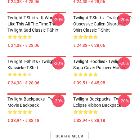
€ 24,38 - € 28,06
€ 24,38 - € 28,06
Twilight T-Shirts - It Wont Be
Twilight T-Shirts - Twilight OCD
-20%
-20%
Like This All The Time The
Obsessive Cullen Disorder T-
Twilight Sad Classic T-Shirt
Shirt Classic T-Shirt
€ 24,38 - € 28,06
€ 24,38 - € 28,06
Twilight T-Shirts - Twilight
Twilight Hoodies - Twilight
-20%
-20%
Klassieke T-Shirt
Saga Cover Pullover Hoodie
€ 24,38 - € 28,06
€ 39,51 - € 45,95
Twilight Backpacks - Twilight
Twilight Backpacks - Twilight
-20%
-20%
Movie Backpack
Eclipse Ribbon Backpack
€ 33,94 - € 38,18
€ 33,94 - € 38,18
BEKIJK MEER