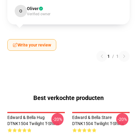
Oliver
O
Verified owner
Write your review
1
/
1
Best verkochte producten
Edward & Bella Hug
Edward & Bella Stare
-20%
-20%
DTNK1504 Twilight T-Shirts
DTNK1504 Twilight T-Shirts