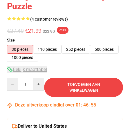
Puzzle
(4 customer reviews)
€27.49
€21.99
-20%
$23.90
Size
30 pieces
110 pieces
252 pieces
500 pieces
1000 pieces
Bekijk maattabel
Quantity
TOEVOEGEN AAN
WINKELWAGEN
Deze uitverkoop eindigt over
01
:
46
:
54
Deliver to United States