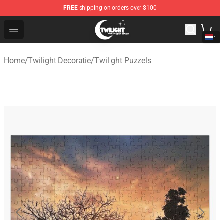
FREE
shipping on orders over $100
Twilight Store - Official Twilight Merchandise Shop
Open menu
Home
/
Twilight Decoratie
/
Twilight Puzzels