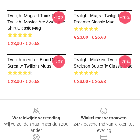
Twilight Mugs - I Think The
Twilight Mugs - Twilight
-20%
-20%
Twilight Movies Are Awesome
Dreamer Classic Mug
Shirt Classic Mug
€ 23,00 - € 26,68
€ 23,00 - € 26,68
Twilightmerch – Blood Moon
Twilight Mokken. Twilight
-20%
-20%
Serenity Twilight Mugs
Skeleton Butterfly Classic Mug
€ 23,00 - € 26,68
€ 23,00 - € 26,68
Footer
Wereldwijde verzending
Winkel met vertrouwen
Wij verzenden naar meer dan 200
24/7 beschermd van klikken tot
landen
levering