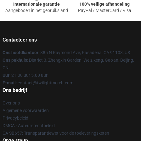
Internationale garantie
100% veilige afhandeling
Aangeboden in het gebruiksland
PayPal / MasterCard / Visa
Contacteer ons
Ons hoofdkantoor
: 885 N Raymond Ave, Pasadena, CA 91103, US
Ons pakhuis
: District 3, Zhengxin Garden, Weizikeng, Gao'an, Beijing,
CN
Uur
: 21.00 uur 5.00 uur
E-mail
: contact@twilightmerch.com
Ons bedrijf
Over ons
Algemene voorwaarden
Privacybeleid
DMCA - Auteursrechtbeleid
CA SB657: Transparantiewet voor de toeleveringsketen
Onze steun