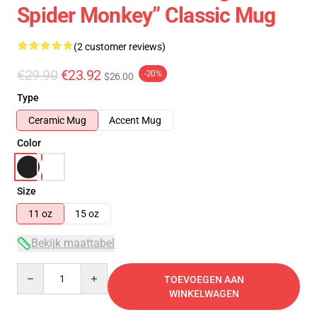
Spider Monkey” Classic Mug
(2 customer reviews)
€29.90
€23.92
-20%
$26.00
Type
Ceramic Mug
Accent Mug
Color
Size
11 oz
15 oz
Bekijk maattabel
Quantity
TOEVOEGEN AAN
WINKELWAGEN