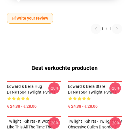
Write your review
1
/
1
Best verkochte producten
Edward & Bella Hug
Edward & Bella Stare
-20%
-20%
DTNK1504 Twilight T-Shirts
DTNK1504 Twilight T-Shirts
€ 24,38 - € 28,06
€ 24,38 - € 28,06
Twilight T-Shirts - It Wont Be
Twilight T-Shirts - Twilight OCD
-20%
-20%
Like This All The Time The
Obsessive Cullen Disorder T-