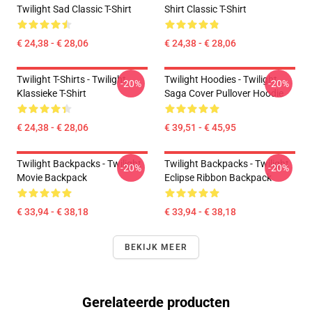
Twilight Sad Classic T-Shirt
Shirt Classic T-Shirt
€ 24,38 - € 28,06
€ 24,38 - € 28,06
Twilight T-Shirts - Twilight
Twilight Hoodies - Twilight
-20%
-20%
Klassieke T-Shirt
Saga Cover Pullover Hoodie
€ 24,38 - € 28,06
€ 39,51 - € 45,95
Twilight Backpacks - Twilight
Twilight Backpacks - Twilight
-20%
-20%
Movie Backpack
Eclipse Ribbon Backpack
€ 33,94 - € 38,18
€ 33,94 - € 38,18
BEKIJK MEER
Gerelateerde producten