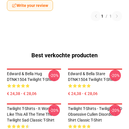
Write your review
1
/
1
Best verkochte producten
Edward & Bella Hug
Edward & Bella Stare
-20%
-20%
DTNK1504 Twilight T-Shirts
DTNK1504 Twilight T-Shirts
€ 24,38 - € 28,06
€ 24,38 - € 28,06
Twilight T-Shirts - It Wont Be
Twilight T-Shirts - Twilight OCD
-20%
-20%
Like This All The Time The
Obsessive Cullen Disorder T-
Twilight Sad Classic T-Shirt
Shirt Classic T-Shirt