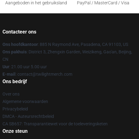
Aangeboden in het gebruiksland
PayPal / MasterCard / Visa
Contacteer ons
Ons hoofdkantoor
: 885 N Raymond Ave, Pasadena, CA 91103, US
Ons pakhuis
: District 3, Zhengxin Garden, Weizikeng, Gao'an, Beijing,
CN
Uur
: 21.00 uur 5.00 uur
E-mail
: contact@twilightmerch.com
Ons bedrijf
Over ons
Algemene voorwaarden
Privacybeleid
DMCA - Auteursrechtbeleid
CA SB657: Transparantiewet voor de toeleveringsketen
Onze steun