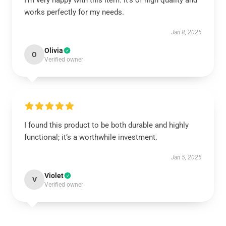
I’m very happy with this item. It’s of high quality and
works perfectly for my needs.
Jan 8, 2025
Olivia
O
Verified owner
I found this product to be both durable and highly
functional; it’s a worthwhile investment.
Jan 5, 2025
Violet
V
Verified owner