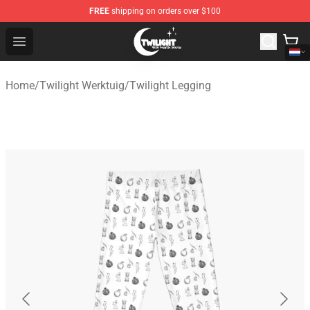
FREE
shipping on orders over $100
Twilight Store - Official Twilight Merchandise Shop
Open menu
Home
/
Twilight Werktuig
/
Twilight Legging