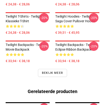
€ 24,38 - € 28,06
€ 24,38 - € 28,06
Twilight T-Shirts - Twilight
Twilight Hoodies - Twilight
-20%
-20%
Klassieke T-Shirt
Saga Cover Pullover Hoodie
€ 24,38 - € 28,06
€ 39,51 - € 45,95
Twilight Backpacks - Twilight
Twilight Backpacks - Twilight
-20%
-20%
Movie Backpack
Eclipse Ribbon Backpack
€ 33,94 - € 38,18
€ 33,94 - € 38,18
BEKIJK MEER
Gerelateerde producten