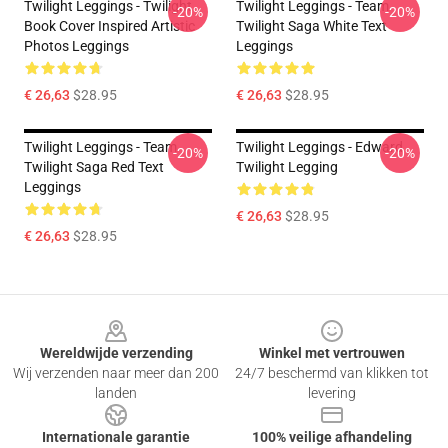
Twilight Leggings - Twilight
Twilight Leggings - Team
-20%
-20%
Book Cover Inspired Artistic
Twilight Saga White Text
Photos Leggings
Leggings
€ 26,63
$28.95
€ 26,63
$28.95
Twilight Leggings - Team
Twilight Leggings - Edward
-20%
-20%
Twilight Saga Red Text
Twilight Legging
Leggings
€ 26,63
$28.95
€ 26,63
$28.95
Footer
Wereldwijde verzending
Winkel met vertrouwen
Wij verzenden naar meer dan 200
24/7 beschermd van klikken tot
landen
levering
Internationale garantie
100% veilige afhandeling