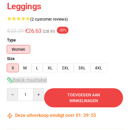
Leggings
(2 customer reviews)
€33.29
€26.63
-20%
$28.95
Type
Women
Size
S
M
L
XL
2XL
3XL
4XL
Bekijk maattabel
Quantity
TOEVOEGEN AAN
WINKELWAGEN
Deze uitverkoop eindigt over
01
:
39
:
54