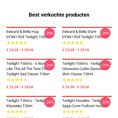
Best verkochte producten
Edward & Bella Hug
Edward & Bella Stare
-20%
-20%
DTNK1504 Twilight T-Shirts
DTNK1504 Twilight T-Shirts
€ 24,38 - € 28,06
€ 24,38 - € 28,06
Twilight T-Shirts - It Wont Be
Twilight T-Shirts - Twilight OCD
-20%
-20%
Like This All The Time The
Obsessive Cullen Disorder T-
Twilight Sad Classic T-Shirt
Shirt Classic T-Shirt
€ 24,38 - € 28,06
€ 24,38 - € 28,06
Twilight T-Shirts - Twilight
Twilight Hoodies - Twilight
-20%
-20%
Klassieke T-Shirt
Saga Cover Pullover Hoodie