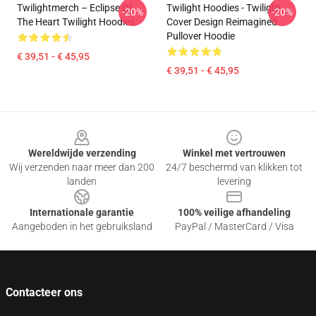
Twilightmerch – Eclipse Of
Twilight Hoodies - Twilight
-20%
-20%
The Heart Twilight Hoodies
Cover Design Reimagined
Pullover Hoodie
€ 39,51 - € 45,95
€ 39,51 - € 45,95
Footer
Wereldwijde verzending
Winkel met vertrouwen
Wij verzenden naar meer dan 200
24/7 beschermd van klikken tot
landen
levering
Internationale garantie
100% veilige afhandeling
Aangeboden in het gebruiksland
PayPal / MasterCard / Visa
Contacteer ons