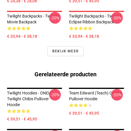
€ 24,38 - € 28,06
€ 39,51 - € 45,95
Twilight Backpacks - Twilight
Twilight Backpacks - Twilight
-20%
-20%
Movie Backpack
Eclipse Ribbon Backpack
€ 33,94 - € 38,18
€ 33,94 - € 38,18
BEKIJK MEER
Gerelateerde producten
Twilight Hoodies - ONEUS
Team Edward (Teach) OFMD
-20%
-20%
Twilight Chibis Pullover
Pullover Hoodie
Hoodie
€ 39,51 - € 45,95
€ 39,51 - € 45,95