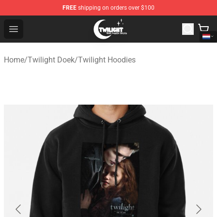
FREE
shipping on orders over $100
Twilight Store - Official Twilight Merchandise Shop
Open menu
Home
/
Twilight Doek
/
Twilight Hoodies