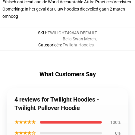
Ethisch ontleend aan de World Accountable Attire Practices Vereisten
Opmerking: In het geval dat u uw hoodies didevelled gaan 2 maten
omhoog
SKU
:
TWILIGHT49648-DEFAULT
Bella Swan Merch
,
Categorieën
:
Twilight Hoodies
,
What Customers Say
4 reviews for Twilight Hoodies -
Twilight Pullover Hoodie
★★★★★
100%
★★★★☆
0%