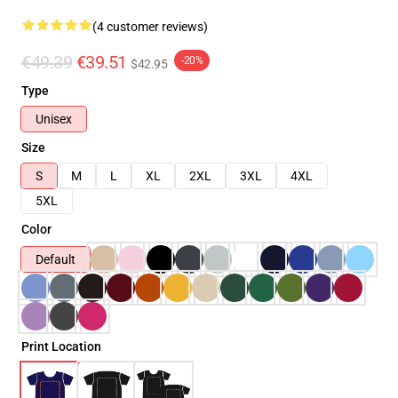
(4 customer reviews)
€49.39
€39.51
-20%
$42.95
Type
Unisex
Size
S
M
L
XL
2XL
3XL
4XL
5XL
Color
Default
Print Location