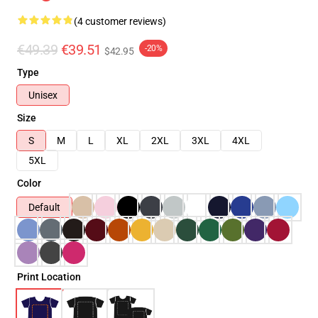
(4 customer reviews)
€49.39
€39.51
-20%
$42.95
Type
Unisex
Size
S
M
L
XL
2XL
3XL
4XL
5XL
Color
Default
Print Location