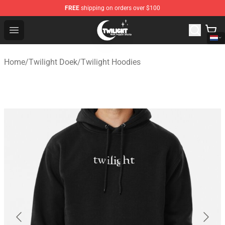
FREE
shipping on orders over $100
Twilight Store - Official Twilight Merchandise Shop
Open menu
Home
/
Twilight Doek
/
Twilight Hoodies