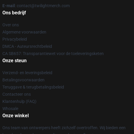
E-mail
: contact@twilightmerch.com
Ons bedrijf
Over ons
Algemene voorwaarden
Privacybeleid
DMCA - Auteursrechtbeleid
CA SB657: Transparantiewet voor de toeleveringsketen
Onze steun
Verzend- en leveringsbeleid
Betalingsvoorwaarden
Teruggave & terugbetalingsbeleid
Contacteer ons
Klantenhulp (FAQ)
Whosale
Onze winkel
Ons team van ontwerpers heeft zichzelf overtroffen. Wij bieden een