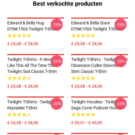
Best verkochte producten
Edward & Bella Hug
Edward & Bella Stare
-20%
-20%
DTNK1504 Twilight T-Shirts
DTNK1504 Twilight T-Shirts
€ 24,38 - € 28,06
€ 24,38 - € 28,06
Twilight T-Shirts - It Wont Be
Twilight T-Shirts - Twilight OCD
-20%
-20%
Like This All The Time The
Obsessive Cullen Disorder T-
Twilight Sad Classic T-Shirt
Shirt Classic T-Shirt
€ 24,38 - € 28,06
€ 24,38 - € 28,06
Twilight T-Shirts - Twilight
Twilight Hoodies - Twilight
-20%
-20%
Klassieke T-Shirt
Saga Cover Pullover Hoodie
€ 24,38 - € 28,06
€ 39,51 - € 45,95