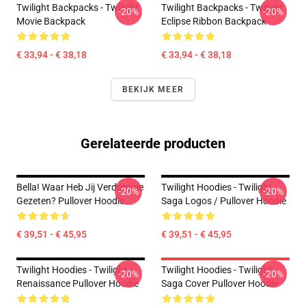
Twilight Backpacks - Twilight
Twilight Backpacks - Twilight
-20%
-20%
Movie Backpack
Eclipse Ribbon Backpack
€ 33,94 - € 38,18
€ 33,94 - € 38,18
BEKIJK MEER
Gerelateerde producten
Bella! Waar Heb Jij Verdomme
Twilight Hoodies - Twilight
-20%
-20%
Gezeten? Pullover Hoodie
Saga Logos / Pullover Hoodie
€ 39,51 - € 45,95
€ 39,51 - € 45,95
Twilight Hoodies - Twilight
Twilight Hoodies - Twilight
-20%
-20%
Renaissance Pullover Hoodie
Saga Cover Pullover Hoodie