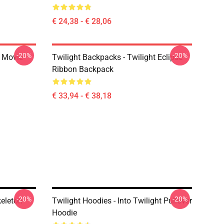
€ 24,38 - € 28,06
-20%
-20%
t Movie
Twilight Backpacks - Twilight Eclipse
Ribbon Backpack
€ 33,94 - € 38,18
-20%
-20%
keleton
Twilight Hoodies - Into Twilight Pullover
Hoodie