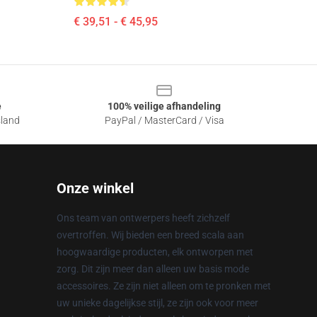
€ 39,51 - € 45,95
e
100% veilige afhandeling
sland
PayPal / MasterCard / Visa
Onze winkel
Ons team van ontwerpers heeft zichzelf
overtroffen. Wij bieden een breed scala aan
hoogwaardige producten, elk ontworpen met
zorg. Dit zijn meer dan alleen uw basis mode
accessoires. Ze zijn niet alleen om te pronken met
uw unieke dagelijkse stijl, ze zijn ook voor meer