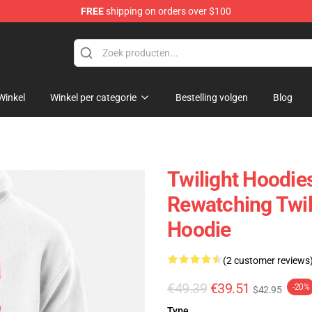
FREE
shipping on orders over $100
Winkel
Winkel per categorie
Bestelling volgen
Blog
Twilight Hoodies
Rewatching Twil
Hoodie
(2 customer reviews
€49.39
€39.51
-20%
$42.95
Type