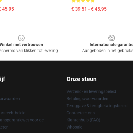
€ 45,95
€ 39,51 - € 45,95
Winkel met vertrouwen
Internationale garanti
chermd van klikken tot levering
Aangeboden in het gebruik
jf
Onze steun
Verzend- en leveringsbeleid
oorwaarden
Betalingsvoorwaarden
d
Teruggave & terugbetalingsbeleid
rsrechtbeleid
Contacteer ons
ransparantiewet voor de
Klantenhulp (FAQ)
keten
Whosale