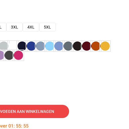
L
3XL
4XL
5XL
VOEGEN AAN WINKELWAGEN
over
01
:
55
:
54