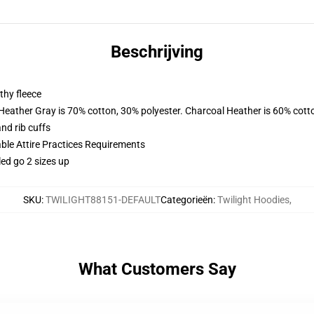
Beschrijving
thy fleece
 Heather Gray is 70% cotton, 30% polyester. Charcoal Heather is 60% cott
nd rib cuffs
able Attire Practices Requirements
led go 2 sizes up
SKU
:
TWILIGHT88151-DEFAULT
Categorieën
:
Twilight Hoodies
,
What Customers Say