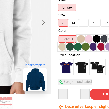
Unisex
Size
S
M
L
XL
2X
Color
Default
Print Location
blank template
Bekijk maattabel
Quantity
TOE
Deze uitverkoop eindigt 