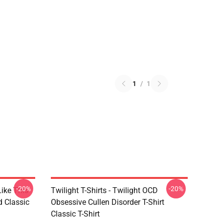
1
/
1
-20%
-20%
Like This
Twilight T-Shirts - Twilight OCD
d Classic
Obsessive Cullen Disorder T-Shirt
Classic T-Shirt