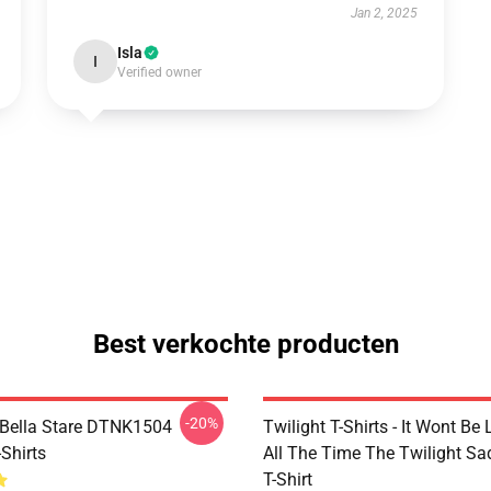
Jan 2, 2025
Isla
I
Verified owner
Best verkochte producten
-20%
Bella Stare DTNK1504
Twilight T-Shirts - It Wont Be 
-Shirts
All The Time The Twilight Sa
T-Shirt