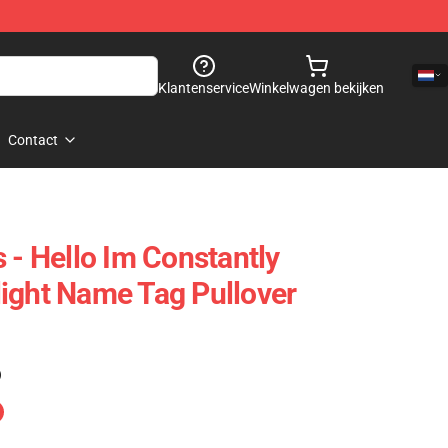
Klantenservice
Winkelwagen bekijken
Contact
 - Hello Im Constantly
ight Name Tag Pullover
)