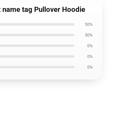
ht name tag Pullover Hoodie
50%
50%
0%
0%
0%