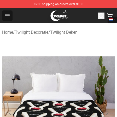
FREE
shipping on orders over $100
Twilight Store - Official Twilight Merchandise Shop
Open menu
Home
/
Twilight Decoratie
/
Twilight Deken