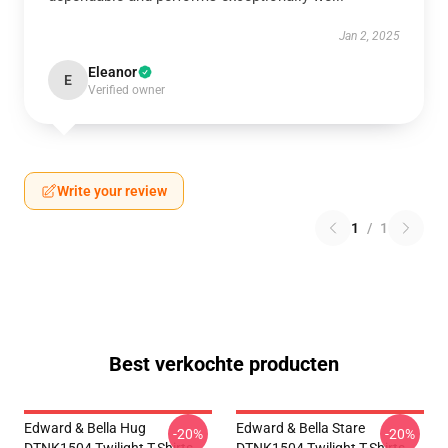
Jan 2, 2025
Eleanor
E
Verified owner
Write your review
1
/
1
Best verkochte producten
Edward & Bella Hug
Edward & Bella Stare
-20%
-20%