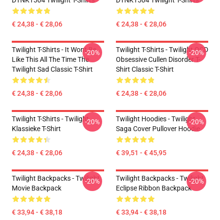
DTNK1504 Twilight T-Shirts
DTNK1504 Twilight T-Shirts
€ 24,38 - € 28,06
€ 24,38 - € 28,06
Twilight T-Shirts - It Wont Be
Twilight T-Shirts - Twilight OCD
-20%
-20%
Like This All The Time The
Obsessive Cullen Disorder T-
Twilight Sad Classic T-Shirt
Shirt Classic T-Shirt
€ 24,38 - € 28,06
€ 24,38 - € 28,06
Twilight T-Shirts - Twilight
Twilight Hoodies - Twilight
-20%
-20%
Klassieke T-Shirt
Saga Cover Pullover Hoodie
€ 24,38 - € 28,06
€ 39,51 - € 45,95
Twilight Backpacks - Twilight
Twilight Backpacks - Twilight
-20%
-20%
Movie Backpack
Eclipse Ribbon Backpack
€ 33,94 - € 38,18
€ 33,94 - € 38,18