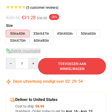
(5 customer reviews)
€39.10
€31.28
-20%
$34.00
Size
30inx40in
35inX47in
45inX60in
50inx60in
53inX70in
60inx80in
Bekijk maattabel
Quantity
TOEVOEGEN AAN
WINKELWAGEN
Deze uitverkoop eindigt over
02
:
29
:
54
Deliver to United States
Cost to ship:
$6.99
Standard - Order today to get by
Aug. 16 - Aug. 23