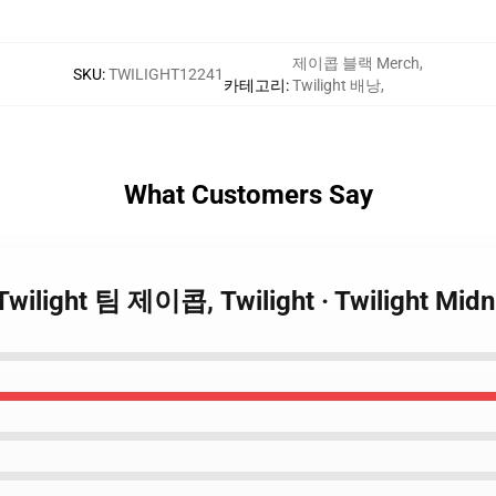
제이콥 블랙 Merch
,
SKU
:
TWILIGHT12241
카테고리
:
Twilight 배낭
,
What Customers Say
- Twilight 팀 제이콥, Twilight · Twilight M