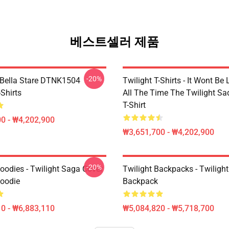
베스트셀러 제품
-20%
Bella Stare DTNK1504
Twilight T-Shirts - It Wont Be 
-Shirts
All The Time The Twilight Sa
T-Shirt
0 - ₩4,202,900
₩3,651,700 - ₩4,202,900
-20%
oodies - Twilight Saga Cover
Twilight Backpacks - Twiligh
Hoodie
Backpack
0 - ₩6,883,110
₩5,084,820 - ₩5,718,700