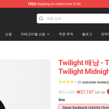
FREE
shipping on orders over $100
쇼핑
카테고리별 쇼핑
주문 추적
블로그
연락
Twilight 배낭 - T
Twilight Midn
(1 customer reviews
₩71,484
₩57,187
$41.50
Size
Zipper Backpack (44x26x15cm