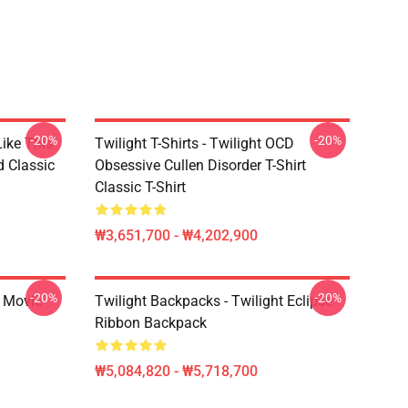
-20%
-20%
Like This
Twilight T-Shirts - Twilight OCD
d Classic
Obsessive Cullen Disorder T-Shirt
Classic T-Shirt
₩3,651,700 - ₩4,202,900
-20%
-20%
t Movie
Twilight Backpacks - Twilight Eclipse
Ribbon Backpack
₩5,084,820 - ₩5,718,700