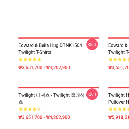
-20%
Edward & Bella Hug DTNK1504
Edward & 
Twilight T-Shirts
Twilight T
₩3,651,700 - ₩4,202,900
₩3,651,70
-20%
Twilight 티셔츠 - Twilight 클래식 티셔
Twilight H
츠
Pullover 
₩3,651,700 - ₩4,202,900
₩5,918,51