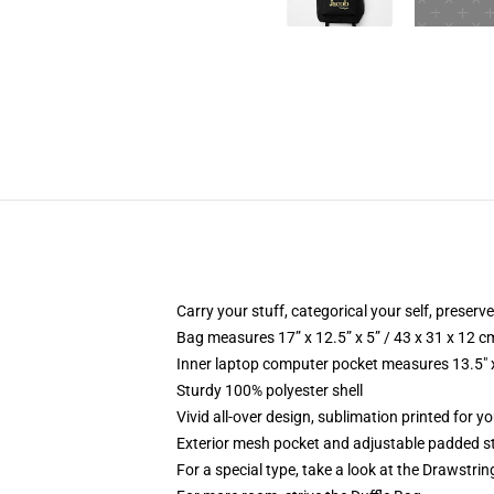
Carry your stuff, categorical your self, preserve
Bag measures 17” x 12.5” x 5” / 43 x 31 x 12 c
Inner laptop computer pocket measures 13.5" x
Sturdy 100% polyester shell
Vivid all-over design, sublimation printed for y
Exterior mesh pocket and adjustable padded s
For a special type, take a look at the Drawstri