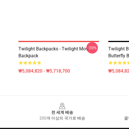
-20%
Twilight Backpacks - Twilight Movie
Twilight B
Backpack
Butterfly
₩5,084,820 - ₩5,718,700
₩5,084,82
Footer
전 세계 배송
200개 이상의 국가로 배송
클