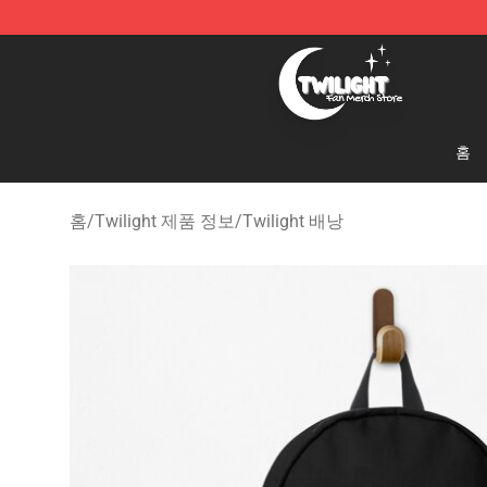
Twilight Store - Official Twilight Merchandise Shop
홈
홈
/
Twilight 제품 정보
/
Twilight 배낭