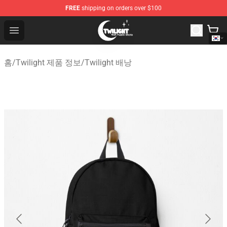
FREE
shipping on orders over $100
Twilight Store - Official Twilight Merchandise Shop
Open menu
홈
/
Twilight 제품 정보
/
Twilight 배낭