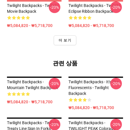
Twilight Backpacks - Twilight
Twilight Backpacks - Twilight
-20%
-20%
Movie Backpack
Eclipse Ribbon Backpack
₩5,084,820 - ₩5,718,700
₩5,084,820 - ₩5,718,700
더 보기
관련 상품
Twilight Backpacks -
Twilight Backpacks - It's The
-20%
-20%
Mountain Twilight Backpack
Fluorescents - Twilight
Backpack
₩5,084,820 - ₩5,718,700
₩5,084,820 - ₩5,718,700
Twilight Backpacks - Twilight
Twilight Backpacks -
-20%
-20%
Treaty Line Sign In Forks
TWILIGHT PEAK Colorado