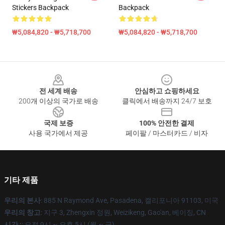
Stickers Backpack
Backpack
₩5,084,820 - ₩5,718,700
₩5,084,820 - ₩5,718,700
Footer
전 세계 배송
안심하고 쇼핑하세요
200개 이상의 국가로 배송
클릭에서 배송까지 24/7 보호
국제 보증
100% 안전한 결제
사용 국가에서 제공
페이팔 / 마스터카드 / 비자
기타 제품
우리의 본사
: 885 N Raymond Ave, Pasadena, 캘리포니아 91103, 미국
우리의 창고
: 지구 3, Zhengxin 정원, Weizikeng, Gao'an, 베이징, CN
시간 :
: 오전 9시 ~ 오후 5시 (월 ~ 금)