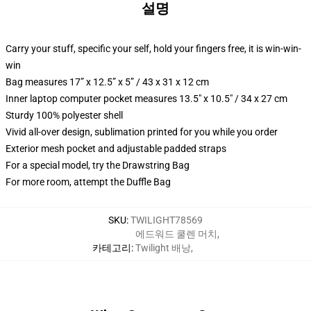
설명
Carry your stuff, specific your self, hold your fingers free, it is win-win-
win
Bag measures 17” x 12.5” x 5” / 43 x 31 x 12 cm
Inner laptop computer pocket measures 13.5" x 10.5" / 34 x 27 cm
Sturdy 100% polyester shell
Vivid all-over design, sublimation printed for you while you order
Exterior mesh pocket and adjustable padded straps
For a special model, try the Drawstring Bag
For more room, attempt the Duffle Bag
SKU
:
TWILIGHT78569
에드워드 쿨렌 머치
,
카테고리
:
Twilight 배낭
,