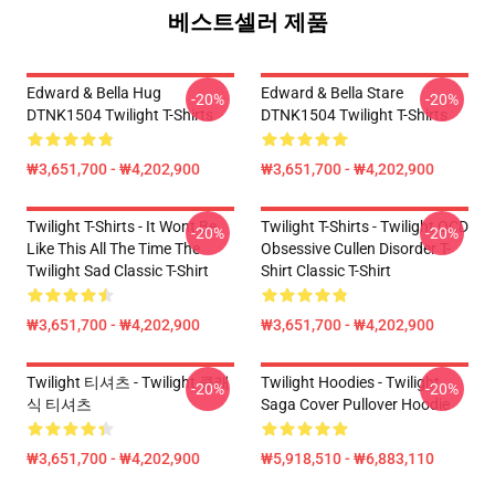
베스트셀러 제품
Edward & Bella Hug
Edward & Bella Stare
-20%
-20%
DTNK1504 Twilight T-Shirts
DTNK1504 Twilight T-Shirts
₩3,651,700 - ₩4,202,900
₩3,651,700 - ₩4,202,900
Twilight T-Shirts - It Wont Be
Twilight T-Shirts - Twilight OCD
-20%
-20%
Like This All The Time The
Obsessive Cullen Disorder T-
Twilight Sad Classic T-Shirt
Shirt Classic T-Shirt
₩3,651,700 - ₩4,202,900
₩3,651,700 - ₩4,202,900
Twilight 티셔츠 - Twilight 클래
Twilight Hoodies - Twilight
-20%
-20%
식 티셔츠
Saga Cover Pullover Hoodie
₩3,651,700 - ₩4,202,900
₩5,918,510 - ₩6,883,110