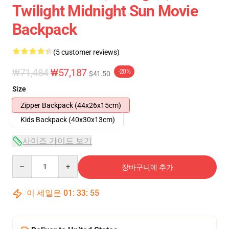
Twilight Midnight Sun Movie
Backpack
(5 customer reviews)
₩71,484
₩57,187
-20%
$41.50
Size
Zipper Backpack (44x26x15cm)
Kids Backpack (40x30x13cm)
사이즈 가이드 보기
Quantity
장바구니에 추가
이 세일은
01
:
33
:
54