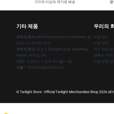
200개 이상의 국가로 배송
클
기타 제품
우리의 
우리의 본사
: 885 N Raymond Ave, Pasadena, 캘
제품 정보
리포니아 91103, 미국
이용 약관
우리의 창고
: 지구 3, Zhengxin 정원, Weizikeng,
개인 정보 정
Gao'an, 베이징, CN
DMCA - 저
시간 :
: 오전 9시 ~ 오후 5시 (월 ~ 금)
모델 번호: 
이름 *
: 연락처twilight카테고리
© Twilight Store - Official Twilight Merchandise Shop 2026 all 