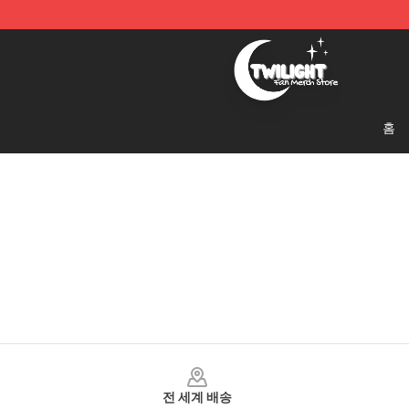
Twilight Store - Official Twilight Merchandise Shop
홈
Footer
전 세계 배송