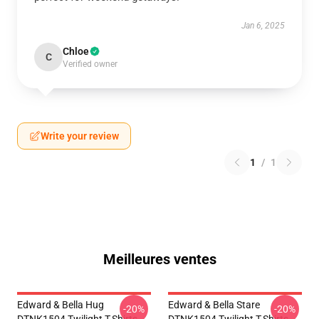
Jan 6, 2025
Chloe
C
Verified owner
Write your review
1
/
1
Meilleures ventes
Edward & Bella Hug
Edward & Bella Stare
-20%
-20%