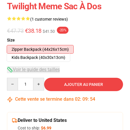
Twilight Meme Sac À Dos
(1 customer reviews)
€47.73
€38.18
-20%
$41.50
Size
Zipper Backpack (44x26x15cm)
Kids Backpack (40x30x13cm)
Voir le guide des tailles
Quantity
AJOUTER AU PANIER
Cette vente se termine dans
02
:
09
:
54
Deliver to United States
Cost to ship:
$6.99