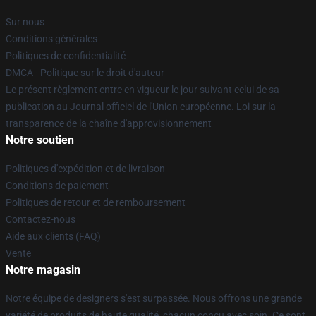
Sur nous
Conditions générales
Politiques de confidentialité
DMCA - Politique sur le droit d'auteur
Le présent règlement entre en vigueur le jour suivant celui de sa
publication au Journal officiel de l'Union européenne. Loi sur la
transparence de la chaîne d'approvisionnement
Notre soutien
Politiques d'expédition et de livraison
Conditions de paiement
Politiques de retour et de remboursement
Contactez-nous
Aide aux clients (FAQ)
Vente
Notre magasin
Notre équipe de designers s'est surpassée. Nous offrons une grande
variété de produits de haute qualité, chacun conçu avec soin. Ce sont