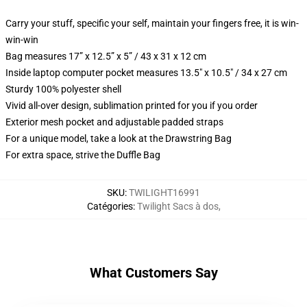
Carry your stuff, specific your self, maintain your fingers free, it is win-
win-win
Bag measures 17” x 12.5” x 5” / 43 x 31 x 12 cm
Inside laptop computer pocket measures 13.5" x 10.5" / 34 x 27 cm
Sturdy 100% polyester shell
Vivid all-over design, sublimation printed for you if you order
Exterior mesh pocket and adjustable padded straps
For a unique model, take a look at the Drawstring Bag
For extra space, strive the Duffle Bag
SKU
:
TWILIGHT16991
Catégories
:
Twilight Sacs à dos
,
What Customers Say