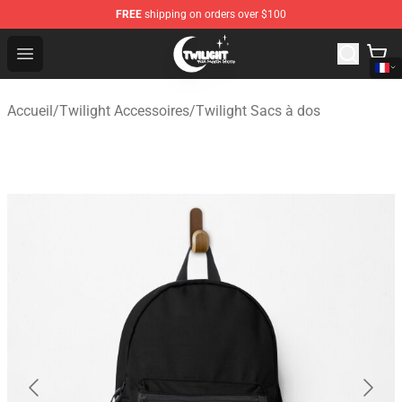
FREE
shipping on orders over $100
Twilight Store - Official Twilight Merchandise Shop
Open menu
Accueil
/
Twilight Accessoires
/
Twilight Sacs à dos