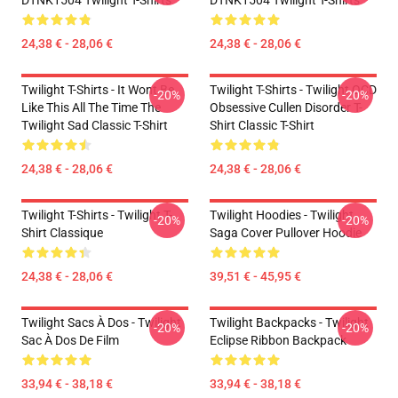
DTNK1504 Twilight T-Shirts
DTNK1504 Twilight T-Shirts
24,38 € - 28,06 €
24,38 € - 28,06 €
Twilight T-Shirts - It Wont Be
Twilight T-Shirts - Twilight OCD
-20%
-20%
Like This All The Time The
Obsessive Cullen Disorder T-
Twilight Sad Classic T-Shirt
Shirt Classic T-Shirt
24,38 € - 28,06 €
24,38 € - 28,06 €
Twilight T-Shirts - Twilight T-
Twilight Hoodies - Twilight
-20%
-20%
Shirt Classique
Saga Cover Pullover Hoodie
24,38 € - 28,06 €
39,51 € - 45,95 €
Twilight Sacs À Dos - Twilight
Twilight Backpacks - Twilight
-20%
-20%
Sac À Dos De Film
Eclipse Ribbon Backpack
33,94 € - 38,18 €
33,94 € - 38,18 €