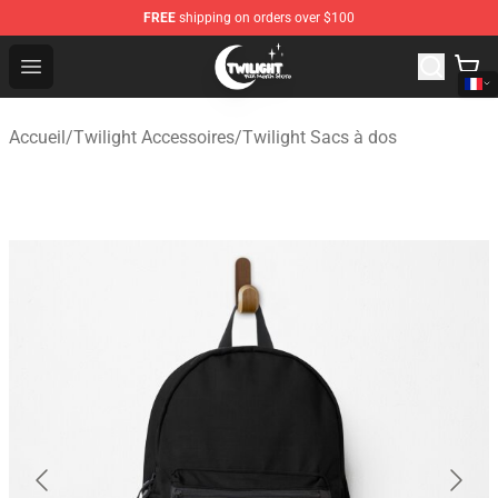
FREE
shipping on orders over $100
Twilight Store - Official Twilight Merchandise Shop
Open menu
Accueil
/
Twilight Accessoires
/
Twilight Sacs à dos