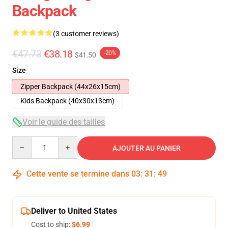
Backpack
(3 customer reviews)
€47.73
€38.18
-20%
$41.50
Size
Zipper Backpack (44x26x15cm)
Kids Backpack (40x30x13cm)
Voir le guide des tailles
Quantity
AJOUTER AU PANIER
Cette vente se termine dans
03
:
31
:
49
Deliver to United States
Cost to ship:
$6.99