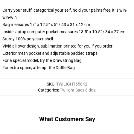
Carry your stuff, categorical your self, hold your palms free, it is win-
win-win
Bag measures 17” x 12.5” x 5” / 43 x 31 x 12 cm
Inside laptop computer pocket measures 13.5" x 10.5" / 34 x 27 cm
Sturdy 100% polyester shell
Vivid all-over design, sublimation printed for you if you order
Exterior mesh pocket and adjustable padded straps
For a special model, try the Drawstring Bag
For extra space, attempt the Duffle Bag
SKU
:
TWILIGHT65842
Catégories
:
Twilight Sacs à dos
,
What Customers Say