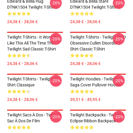
Edward & Bella Hug
Edward & Bella Stare
-20%
-20%
DTNK1504 Twilight T-Shirts
DTNK1504 Twilight T-Shirts
24,38 € - 28,06 €
24,38 € - 28,06 €
Twilight T-Shirts - It Wont Be
Twilight T-Shirts - Twilight OCD
-20%
-20%
Like This All The Time The
Obsessive Cullen Disorder T-
Twilight Sad Classic T-Shirt
Shirt Classic T-Shirt
24,38 € - 28,06 €
24,38 € - 28,06 €
Twilight T-Shirts - Twilight T-
Twilight Hoodies - Twilight
-20%
-20%
Shirt Classique
Saga Cover Pullover Hoodie
24,38 € - 28,06 €
39,51 € - 45,95 €
Twilight Sacs À Dos - Twilight
Twilight Backpacks - Twilight
-20%
-20%
Sac À Dos De Film
Eclipse Ribbon Backpack