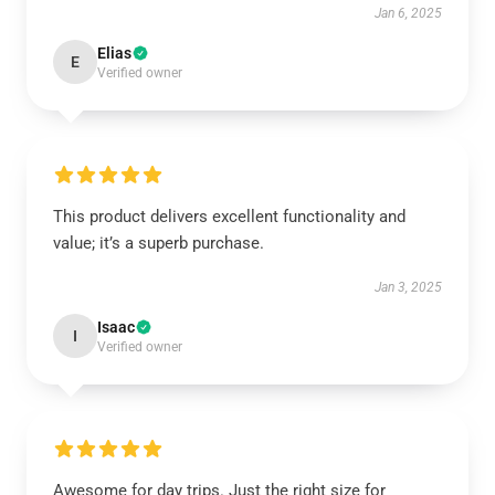
Jan 6, 2025
Elias
E
Verified owner
This product delivers excellent functionality and
value; it’s a superb purchase.
Jan 3, 2025
Isaac
I
Verified owner
Awesome for day trips. Just the right size for