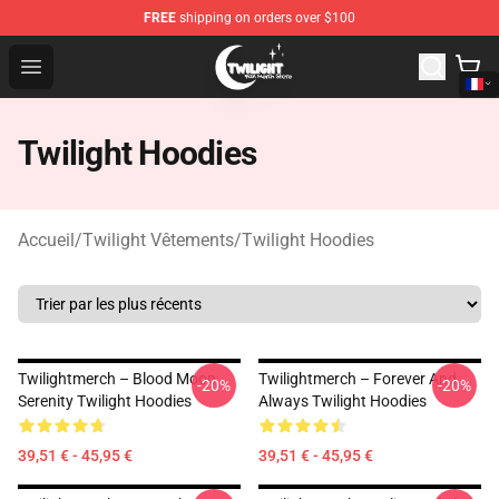
FREE
shipping on orders over $100
Twilight Store - Official Twilight Merchandise Shop
Open menu
Twilight Hoodies
Accueil
/
Twilight Vêtements
/
Twilight Hoodies
Twilightmerch – Blood Moon
Twilightmerch – Forever And
-20%
-20%
Serenity Twilight Hoodies
Always Twilight Hoodies
39,51 € - 45,95 €
39,51 € - 45,95 €