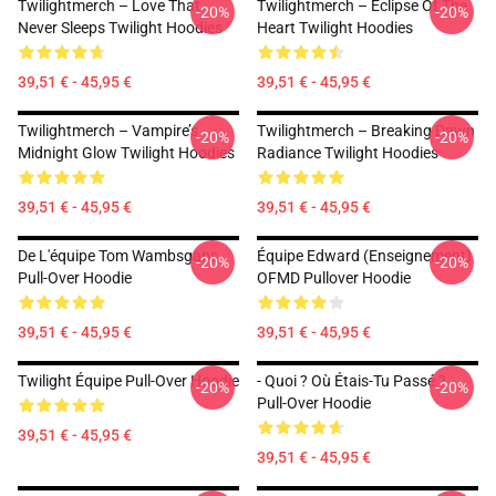
Twilightmerch – Love That
Twilightmerch – Eclipse Of The
-20%
-20%
Never Sleeps Twilight Hoodies
Heart Twilight Hoodies
39,51 € - 45,95 €
39,51 € - 45,95 €
Twilightmerch – Vampire’s
Twilightmerch – Breaking Dawn
-20%
-20%
Midnight Glow Twilight Hoodies
Radiance Twilight Hoodies
39,51 € - 45,95 €
39,51 € - 45,95 €
De L'équipe Tom Wambsgans
Équipe Edward (enseignement)
-20%
-20%
Pull-Over Hoodie
OFMD Pullover Hoodie
39,51 € - 45,95 €
39,51 € - 45,95 €
Twilight Équipe Pull-Over Hoodie
- Quoi ? Où Étais-Tu Passé ?
-20%
-20%
Pull-Over Hoodie
39,51 € - 45,95 €
39,51 € - 45,95 €