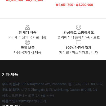
₩3,651,700 - ₩4,202,900
₩3,651,700 - ₩4,202,900
Footer
전 세계 배송
안심하고 쇼핑하세요
200개 이상의 국가로 배송
클릭에서 배송까지 24/7 보호
국제 보증
100% 안전한 결제
사용 국가에서 제공
페이팔 / 마스터카드 / 비자
기타 제품
우리의 본사
: 885 N Raymond Ave, Pasadena, 캘리포니아 91103, 미국
우리의 창고
: 지구 3, Zhengxin 정원, Weizikeng, Gao'an, 베이징, CN
시간 :
: 오전 9시 ~ 오후 5시 (월 ~ 금)
이름 *
: 연락처twilight카테고리