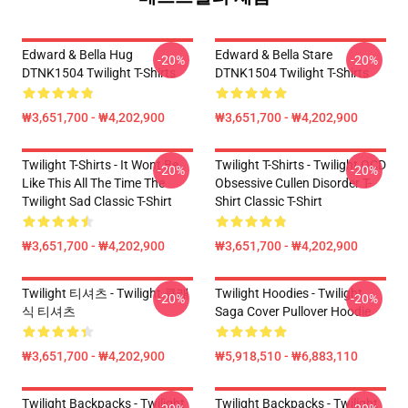
Edward & Bella Hug
Edward & Bella Stare
-20%
-20%
DTNK1504 Twilight T-Shirts
DTNK1504 Twilight T-Shirts
₩3,651,700 - ₩4,202,900
₩3,651,700 - ₩4,202,900
Twilight T-Shirts - It Wont Be
Twilight T-Shirts - Twilight OCD
-20%
-20%
Like This All The Time The
Obsessive Cullen Disorder T-
Twilight Sad Classic T-Shirt
Shirt Classic T-Shirt
₩3,651,700 - ₩4,202,900
₩3,651,700 - ₩4,202,900
Twilight 티셔츠 - Twilight 클래
Twilight Hoodies - Twilight
-20%
-20%
식 티셔츠
Saga Cover Pullover Hoodie
₩3,651,700 - ₩4,202,900
₩5,918,510 - ₩6,883,110
Twilight Backpacks - Twilight
Twilight Backpacks - Twilight