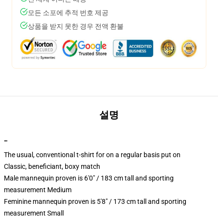
모든 소포에 추적 번호 제공
상품을 받지 못한 경우 전액 환불
설명
""
The usual, conventional t-shirt for on a regular basis put on
Classic, beneficiant, boxy match
Male mannequin proven is 6'0" / 183 cm tall and sporting
measurement Medium
Feminine mannequin proven is 5'8" / 173 cm tall and sporting
measurement Small