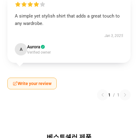
A simple yet stylish shirt that adds a great touch to
any wardrobe.
Jan 3, 2025
Aurora
A
Verified owner
Write your review
1
/
1
베스트셀러 제품