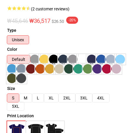
(2 customer reviews)
₩45,646
₩36,517
-20%
$26.50
Type
Unisex
Color
Default
Size
S
M
L
XL
2XL
3XL
4XL
5XL
Print Location