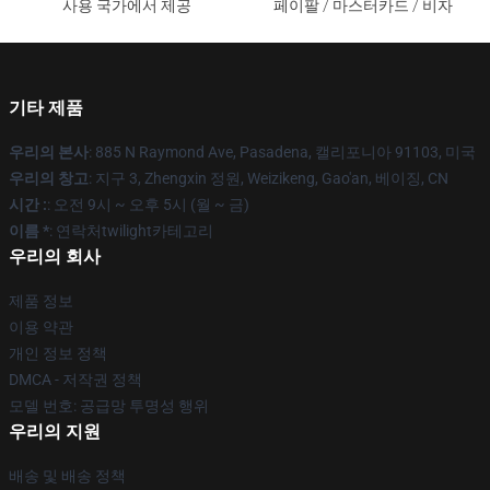
사용 국가에서 제공
페이팔 / 마스터카드 / 비자
기타 제품
우리의 본사
: 885 N Raymond Ave, Pasadena, 캘리포니아 91103, 미국
우리의 창고
: 지구 3, Zhengxin 정원, Weizikeng, Gao'an, 베이징, CN
시간 :
: 오전 9시 ~ 오후 5시 (월 ~ 금)
이름 *
: 연락처twilight카테고리
우리의 회사
제품 정보
이용 약관
개인 정보 정책
DMCA - 저작권 정책
모델 번호: 공급망 투명성 행위
우리의 지원
배송 및 배송 정책