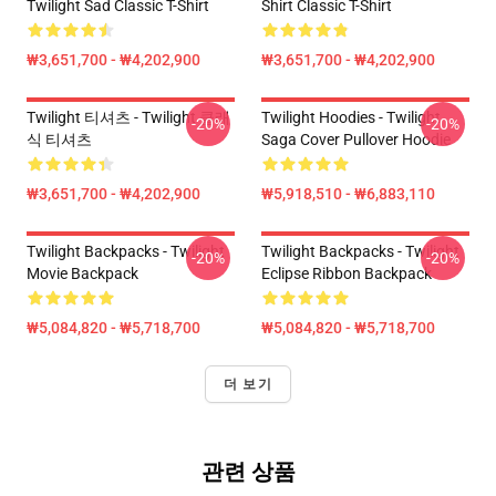
Twilight Sad Classic T-Shirt
Shirt Classic T-Shirt
₩3,651,700 - ₩4,202,900
₩3,651,700 - ₩4,202,900
Twilight 티셔츠 - Twilight 클래
Twilight Hoodies - Twilight
-20%
-20%
식 티셔츠
Saga Cover Pullover Hoodie
₩3,651,700 - ₩4,202,900
₩5,918,510 - ₩6,883,110
Twilight Backpacks - Twilight
Twilight Backpacks - Twilight
-20%
-20%
Movie Backpack
Eclipse Ribbon Backpack
₩5,084,820 - ₩5,718,700
₩5,084,820 - ₩5,718,700
더 보기
관련 상품