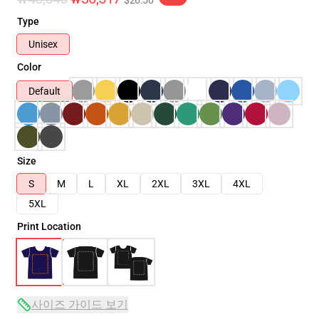
$26.50
Type
Unisex
Color
Default
Size
S
M
L
XL
2XL
3XL
4XL
5XL
Print Location
사이즈 가이드 보기