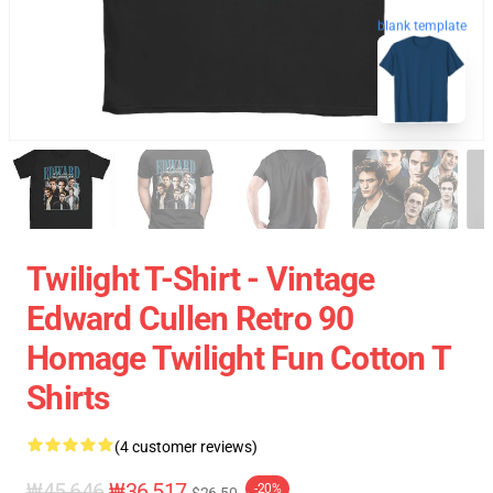
blank template
Twilight T-Shirt - Vintage
Edward Cullen Retro 90
Homage Twilight Fun Cotton T
Shirts
(4 customer reviews)
₩45,646
₩36,517
-20%