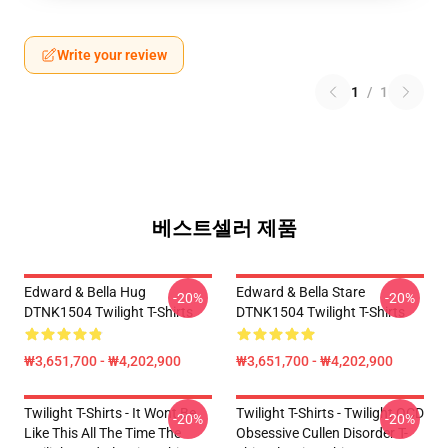
Write your review
1
/
1
베스트셀러 제품
Edward & Bella Hug
Edward & Bella Stare
-20%
-20%
DTNK1504 Twilight T-Shirts
DTNK1504 Twilight T-Shirts
₩3,651,700 - ₩4,202,900
₩3,651,700 - ₩4,202,900
Twilight T-Shirts - It Wont Be
Twilight T-Shirts - Twilight OCD
-20%
-20%
Like This All The Time The
Obsessive Cullen Disorder T-