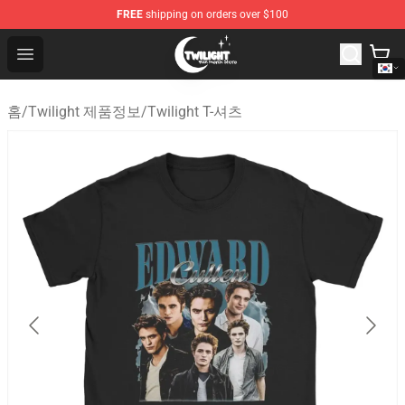
FREE
shipping on orders over $100
Twilight Store - Official Twilight Merchandise Shop
Open menu
홈
/
Twilight 제품정보
/
Twilight T-셔츠