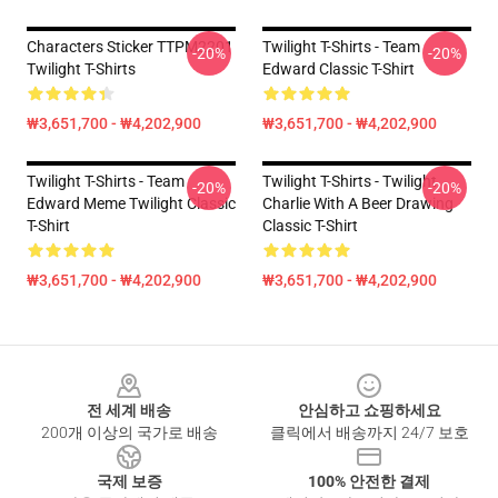
Characters Sticker TTPM2201
Twilight T-Shirts - Team
-20%
-20%
Twilight T-Shirts
Edward Classic T-Shirt
₩3,651,700 - ₩4,202,900
₩3,651,700 - ₩4,202,900
Twilight T-Shirts - Team
Twilight T-Shirts - Twilight
-20%
-20%
Edward Meme Twilight Classic
Charlie With A Beer Drawing
T-Shirt
Classic T-Shirt
₩3,651,700 - ₩4,202,900
₩3,651,700 - ₩4,202,900
Footer
전 세계 배송
안심하고 쇼핑하세요
200개 이상의 국가로 배송
클릭에서 배송까지 24/7 보호
국제 보증
100% 안전한 결제