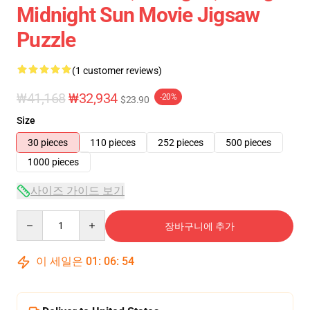
Midnight Sun Movie Jigsaw
Puzzle
(1 customer reviews)
₩41,168
₩32,934
-20%
$23.90
Size
30 pieces
110 pieces
252 pieces
500 pieces
1000 pieces
사이즈 가이드 보기
Quantity
장바구니에 추가
이 세일은
01
:
06
:
54