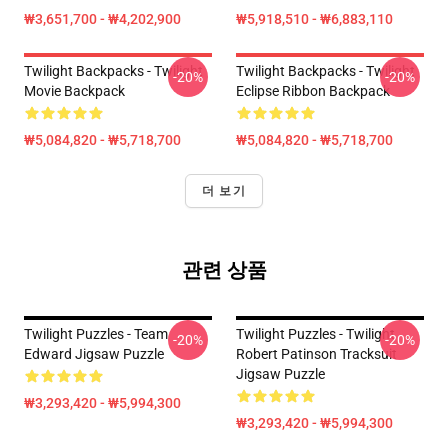
₩3,651,700 - ₩4,202,900
₩5,918,510 - ₩6,883,110
Twilight Backpacks - Twilight
Twilight Backpacks - Twilight
-20%
-20%
Movie Backpack
Eclipse Ribbon Backpack
₩5,084,820 - ₩5,718,700
₩5,084,820 - ₩5,718,700
더 보기
관련 상품
Twilight Puzzles - Team
Twilight Puzzles - Twilight
-20%
-20%
Edward Jigsaw Puzzle
Robert Patinson Tracksuit
Jigsaw Puzzle
₩3,293,420 - ₩5,994,300
₩3,293,420 - ₩5,994,300