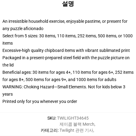
설명
An irresistible household exercise, enjoyable pastime, or present for
any puzzle aficionado
Select from 5 sizes: 30 items, 110 items, 252 items, 500 items, or 1000
items
Excessive-high quality chipboard items with vibrant sublimated print
Packaged in a present-prepared steel field with the puzzle picture on
the lid
Beneficial ages: 30 items for ages 4+, 110 items for ages 6+, 252 items
for ages 8+, 500 items for ages 9+, and 1000 items for adults
WARNING: Choking Hazard—Small Elements. Not for kids below 3
years
Printed only for you whenever you order
SKU
:
TWILIGHT34645
제이콥 블랙 Merch
,
카테고리
:
Twilight 관련 기사
,