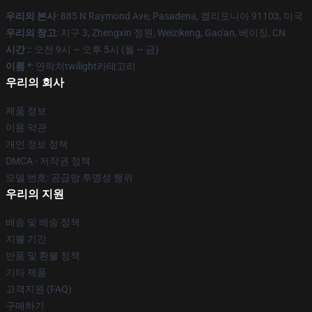
우리의 본사
: 885 N Raymond Ave, Pasadena, 캘리포니아 91103, 미국
우리의 창고
: 지구 3, Zhengxin 정원, Weizikeng, Gao'an, 베이징, CN
시간 :
: 오전 9시 ~ 오후 5시 (월 ~ 금)
이름 *
: 연락처twilight카테고리
우리의 회사
제품 정보
이용 약관
개인 정보 정책
DMCA - 저작권 정책
모델 번호: 공급망 투명성 행위
우리의 지원
배송 및 배송 정책
지불 기간
반품 및 환불 정책
기타 제품
고객지원 (FAQ)
구매하기