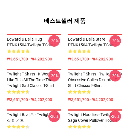
베스트셀러 제품
Edward & Bella Hug
Edward & Bella Stare
-20%
-20%
DTNK1504 Twilight T-Shirts
DTNK1504 Twilight T-Shirts
₩3,651,700 - ₩4,202,900
₩3,651,700 - ₩4,202,900
Twilight T-Shirts - It Wont Be
Twilight T-Shirts - Twilight OCD
-20%
-20%
Like This All The Time The
Obsessive Cullen Disorder T-
Twilight Sad Classic T-Shirt
Shirt Classic T-Shirt
₩3,651,700 - ₩4,202,900
₩3,651,700 - ₩4,202,900
Twilight 티셔츠 - Twilight 클래
Twilight Hoodies - Twilight
-20%
-20%
식 티셔츠
Saga Cover Pullover Hoodie