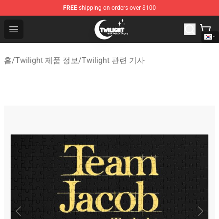
FREE
shipping on orders over $100
Twilight Store - Official Twilight Merchandise Shop
Open menu
홈
/
Twilight 제품 정보
/
Twilight 관련 기사