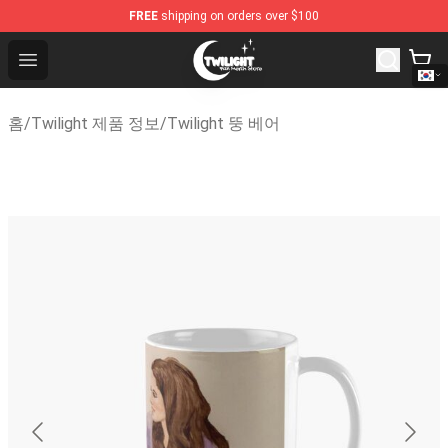
FREE
shipping on orders over $100
Twilight Store - Official Twilight Merchandise Shop
Open menu
홈
/
Twilight 제품 정보
/
Twilight 뚱 베어