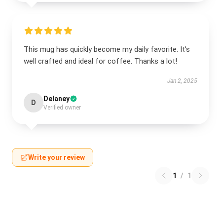
This mug has quickly become my daily favorite. It’s
well crafted and ideal for coffee. Thanks a lot!
Jan 2, 2025
Delaney
D
Verified owner
Write your review
1
/
1