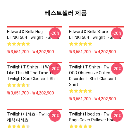
베스트셀러 제품
Edward & Bella Hug
Edward & Bella Stare
-20%
-20%
DTNK1504 Twilight T-Shirts
DTNK1504 Twilight T-Shirts
₩3,651,700 - ₩4,202,900
₩3,651,700 - ₩4,202,900
Twilight T-Shirts - It Wont Be
Twilight T-Shirts - Twilight
-20%
-20%
Like This All The Time The
OCD Obsessive Cullen
Twilight Sad Classic T-Shirt
Disorder T-Shirt Classic T-
Shirt
₩3,651,700 - ₩4,202,900
₩3,651,700 - ₩4,202,900
Twilight 티셔츠 - Twilight 클
Twilight Hoodies - Twilight
-20%
-20%
래식 티셔츠
Saga Cover Pullover Hoodie