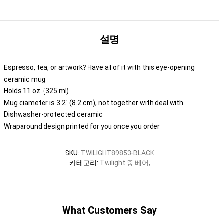
설명
Espresso, tea, or artwork? Have all of it with this eye-opening
ceramic mug
Holds 11 oz. (325 ml)
Mug diameter is 3.2" (8.2 cm), not together with deal with
Dishwasher-protected ceramic
Wraparound design printed for you once you order
SKU
:
TWILIGHT89853-BLACK
카테고리
:
Twilight 뚱 베어
,
What Customers Say