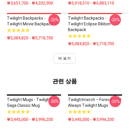
₩3,651,700 - ₩4,202,900
₩5,918,510 - ₩6,883,110
Twilight Backpacks -
Twilight Backpacks -
-20%
-20%
Twilight Movie Backpack
Twilight Eclipse Ribbon
Backpack
₩5,084,820 - ₩5,718,700
₩5,084,820 - ₩5,718,700
더 보기
관련 상품
Twilight Mugs - Twilight
Twilightmerch – Forever And
-20%
-20%
Saga Classic Mug
Always Twilight Mugs
₩3,445,000 - ₩3,996,200
₩3,445,000 - ₩3,996,200