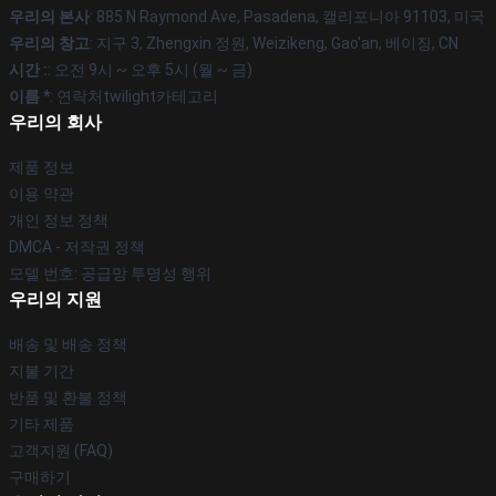
우리의 본사
: 885 N Raymond Ave, Pasadena, 캘리포니아 91103, 미국
우리의 창고
: 지구 3, Zhengxin 정원, Weizikeng, Gao'an, 베이징, CN
시간 :
: 오전 9시 ~ 오후 5시 (월 ~ 금)
이름 *
: 연락처twilight카테고리
우리의 회사
제품 정보
이용 약관
개인 정보 정책
DMCA - 저작권 정책
모델 번호: 공급망 투명성 행위
우리의 지원
배송 및 배송 정책
지불 기간
반품 및 환불 정책
기타 제품
고객지원 (FAQ)
구매하기