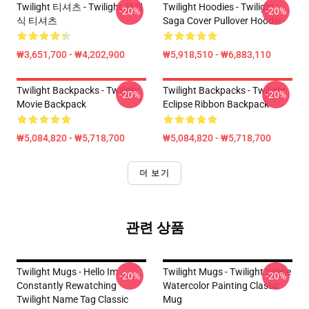
Twilight 티셔츠 - Twilight 클래
Twilight Hoodies - Twilight
-20%
-20%
식 티셔츠
Saga Cover Pullover Hoodie
₩3,651,700 - ₩4,202,900
₩5,918,510 - ₩6,883,110
Twilight Backpacks - Twilight
Twilight Backpacks - Twilight
-20%
-20%
Movie Backpack
Eclipse Ribbon Backpack
₩5,084,820 - ₩5,718,700
₩5,084,820 - ₩5,718,700
더 보기
관련 상품
Twilight Mugs - Hello Im
Twilight Mugs - Twilight Scene
-20%
-20%
Constantly Rewatching
Watercolor Painting Classic
Twilight Name Tag Classic
Mug