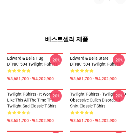
베스트셀러 제품
Edward & Bella Hug
Edward & Bella Stare
-20%
-20%
DTNK1504 Twilight T-Shirts
DTNK1504 Twilight T-Shirts
₩3,651,700 - ₩4,202,900
₩3,651,700 - ₩4,202,900
Twilight T-Shirts - It Wont Be
Twilight T-Shirts - Twilight OCD
-20%
-20%
Like This All The Time The
Obsessive Cullen Disorder T-
Twilight Sad Classic T-Shirt
Shirt Classic T-Shirt
₩3,651,700 - ₩4,202,900
₩3,651,700 - ₩4,202,900