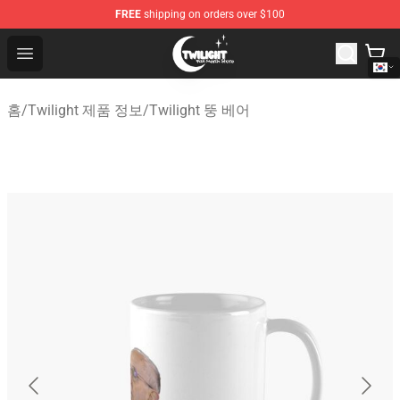
FREE
shipping on orders over $100
Twilight Store - Official Twilight Merchandise Shop
Open menu
홈
/
Twilight 제품 정보
/
Twilight 뚱 베어