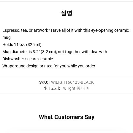
설명
Espresso, tea, or artwork? Have all of it with this eye-opening ceramic
mug
Holds 11 oz. (325 ml)
Mug diameter is 3.2" (8.2 cm), not together with deal with
Dishwasher-secure ceramic
Wraparound design printed for you while you order
SKU
:
TWILIGHT66425-BLACK
카테고리
:
Twilight 뚱 베어
,
What Customers Say