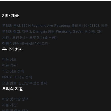
기타 제품
우리의 본사
: 885 N Raymond Ave, Pasadena, 캘리포니아 91103, 미국
우리의 창고
: 지구 3, Zhengxin 정원, Weizikeng, Gao'an, 베이징, CN
시간 :
: 오전 9시 ~ 오후 5시 (월 ~ 금)
이름 *
: 연락처twilight카테고리
우리의 회사
제품 정보
이용 약관
개인 정보 정책
DMCA - 저작권 정책
모델 번호: 공급망 투명성 행위
우리의 지원
배송 및 배송 정책
지불 기간
반품 및 환불 정책