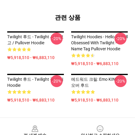
관련 상품
Twilight 후드 - Twilight 사가 로
Twilight Hoodies - Hello Im Still
-20%
-20%
고 / Pullover Hoodie
Obsessed With Twilight -
Name Tag Pullover Hoodie
₩5,918,510 - ₩6,883,110
₩5,918,510 - ₩6,883,110
Twilight 후드 - Twilight 풀 오버
에드워드 크릴: Emo KING 풀
-20%
-20%
Hoodie
오버 후드
₩5,918,510 - ₩6,883,110
₩5,918,510 - ₩6,883,110
Footer