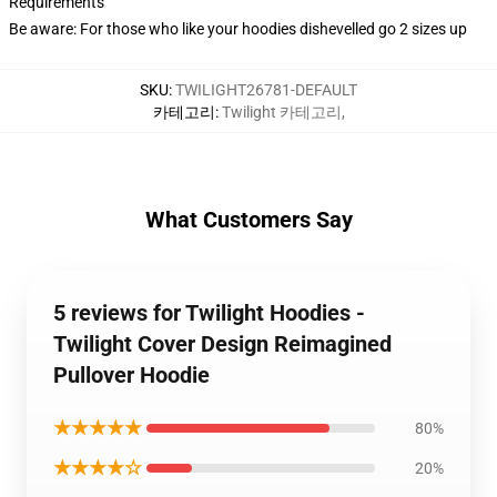
Requirements
Be aware: For those who like your hoodies dishevelled go 2 sizes up
SKU
:
TWILIGHT26781-DEFAULT
카테고리
:
Twilight 카테고리
,
What Customers Say
5 reviews for Twilight Hoodies -
Twilight Cover Design Reimagined
Pullover Hoodie
★★★★★
80%
★★★★☆
20%