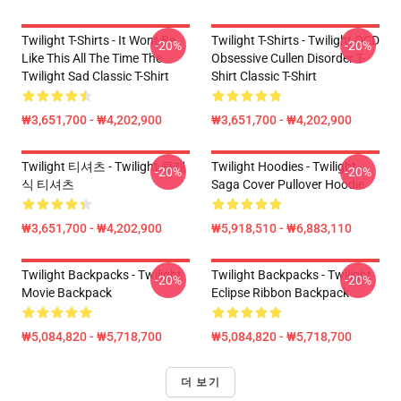
Twilight T-Shirts - It Wont Be
Twilight T-Shirts - Twilight OCD
-20%
-20%
Like This All The Time The
Obsessive Cullen Disorder T-
Twilight Sad Classic T-Shirt
Shirt Classic T-Shirt
₩3,651,700 - ₩4,202,900
₩3,651,700 - ₩4,202,900
Twilight 티셔츠 - Twilight 클래
Twilight Hoodies - Twilight
-20%
-20%
식 티셔츠
Saga Cover Pullover Hoodie
₩3,651,700 - ₩4,202,900
₩5,918,510 - ₩6,883,110
Twilight Backpacks - Twilight
Twilight Backpacks - Twilight
-20%
-20%
Movie Backpack
Eclipse Ribbon Backpack
₩5,084,820 - ₩5,718,700
₩5,084,820 - ₩5,718,700
더 보기