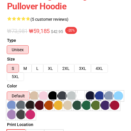
Pullover Hoodie
(5 customer reviews)
₩73,981
₩59,185
-20%
$42.95
Type
Unisex
Size
S
M
L
XL
2XL
3XL
4XL
5XL
Color
Default
Print Location