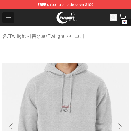
FREE
shipping on orders over $100
Twilight Store - Official Twilight Merchandise Shop
Open menu
홈
/
Twilight 제품정보
/
Twilight 카테고리