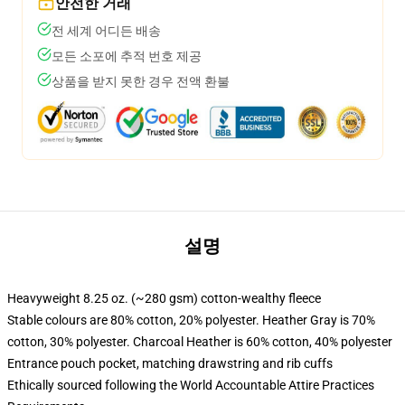
안전한 거래
전 세계 어디든 배송
모든 소포에 추적 번호 제공
상품을 받지 못한 경우 전액 환불
설명
Heavyweight 8.25 oz. (~280 gsm) cotton-wealthy fleece
Stable colours are 80% cotton, 20% polyester. Heather Gray is 70%
cotton, 30% polyester. Charcoal Heather is 60% cotton, 40% polyester
Entrance pouch pocket, matching drawstring and rib cuffs
Ethically sourced following the World Accountable Attire Practices