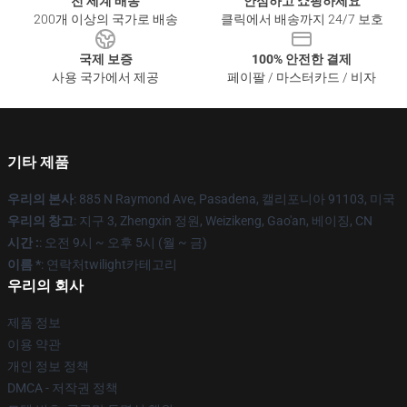
전 세계 배송
안심하고 쇼핑하세요
200개 이상의 국가로 배송
클릭에서 배송까지 24/7 보호
국제 보증
100% 안전한 결제
사용 국가에서 제공
페이팔 / 마스터카드 / 비자
기타 제품
우리의 본사
: 885 N Raymond Ave, Pasadena, 캘리포니아 91103, 미국
우리의 창고
: 지구 3, Zhengxin 정원, Weizikeng, Gao'an, 베이징, CN
시간 :
: 오전 9시 ~ 오후 5시 (월 ~ 금)
이름 *
: 연락처twilight카테고리
우리의 회사
제품 정보
이용 약관
개인 정보 정책
DMCA - 저작권 정책