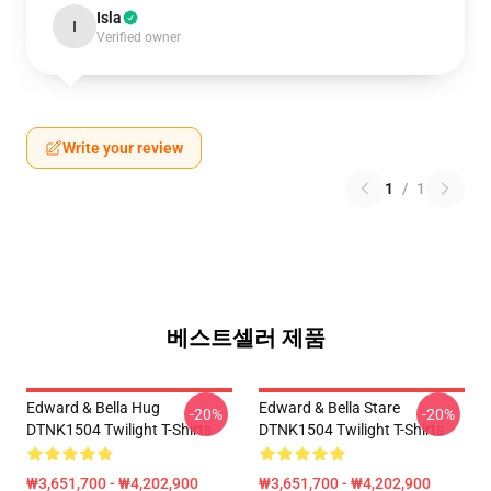
Isla
I
Verified owner
Write your review
1
/
1
베스트셀러 제품
Edward & Bella Hug
Edward & Bella Stare
-20%
-20%
DTNK1504 Twilight T-Shirts
DTNK1504 Twilight T-Shirts
₩3,651,700 - ₩4,202,900
₩3,651,700 - ₩4,202,900