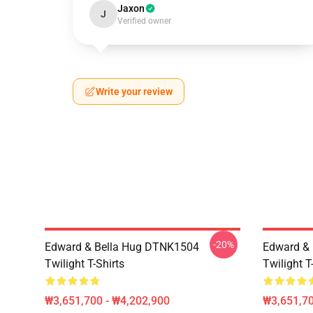
Jaxon
J
Verified owner
Write your review
-20%
Edward & Bella Hug DTNK1504
Edward & 
Twilight T-Shirts
Twilight T
₩3,651,700 - ₩4,202,900
₩3,651,70