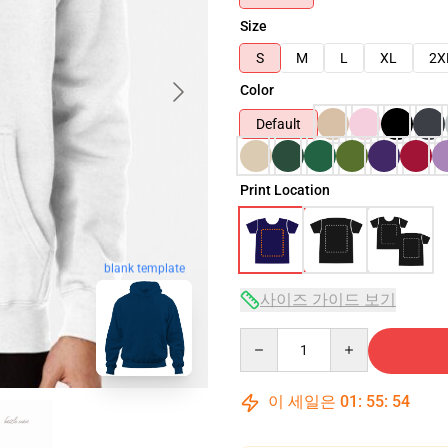
Size
S
M
L
XL
2X
Color
Default
Print Location
blank template
사이즈 가이드 보기
Quantity
이 세일은
01
:
55
:
53