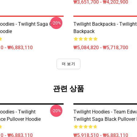
₩3,651,700 - ₩4,202,900
-20%
oodies - Twilight Saga Cover
Twilight Backpacks - Twiligh
Hoodie
Backpack
0 - ₩6,883,110
₩5,084,820 - ₩5,718,700
더 보기
관련 상품
-20%
oodies - Twilight
Twilight Hoodies - Team Edw
ce Pullover Hoodie
Twilight Saga Black Pullover
0 - ₩6,883,110
₩5,918,510 - ₩6,883,110