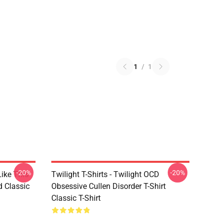
1
/
1
-20%
-20%
Like This
Twilight T-Shirts - Twilight OCD
d Classic
Obsessive Cullen Disorder T-Shirt
Classic T-Shirt