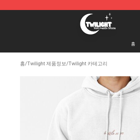
Twilight Store - Official Twilight Merchandise Shop
홈
홈
/
Twilight 제품정보
/
Twilight 카테고리