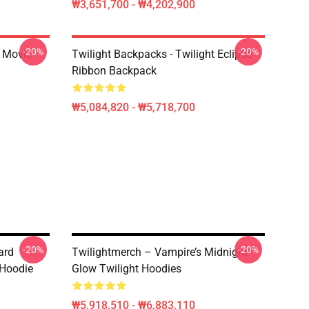
₩3,651,700 - ₩4,202,900
-20%
-20%
t Movie
Twilight Backpacks - Twilight Eclipse
Ribbon Backpack
₩5,084,820 - ₩5,718,700
-20%
-20%
ard
Twilightmerch – Vampire’s Midnight
 Hoodie
Glow Twilight Hoodies
₩5,918,510 - ₩6,883,110