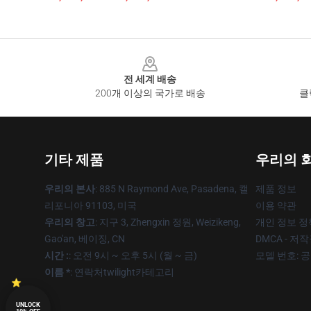
Footer
전 세계 배송
200개 이상의 국가로 배송
클
기타 제품
우리의 
우리의 본사
: 885 N Raymond Ave, Pasadena, 캘
제품 정보
리포니아 91103, 미국
이용 약관
우리의 창고
: 지구 3, Zhengxin 정원, Weizikeng,
개인 정보 정
Gao'an, 베이징, CN
DMCA - 저
시간 :
: 오전 9시 ~ 오후 5시 (월 ~ 금)
모델 번호: 
이름 *
: 연락처twilight카테고리
UNLOCK