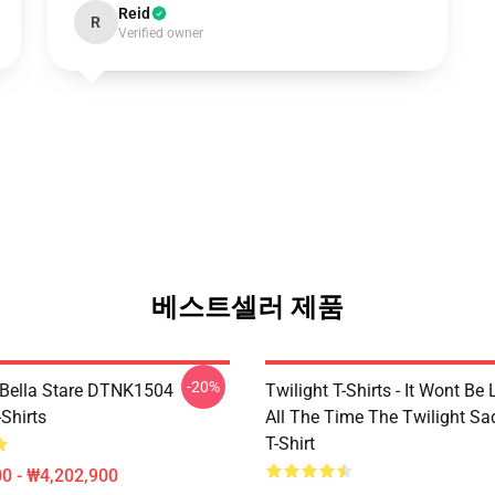
Reid
R
Verified owner
베스트셀러 제품
-20%
Bella Stare DTNK1504
Twilight T-Shirts - It Wont Be 
-Shirts
All The Time The Twilight Sa
T-Shirt
0 - ₩4,202,900