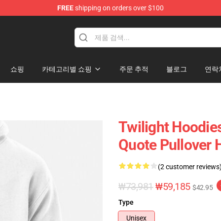
FREE
shipping on orders over $100
쇼핑
카테고리별 쇼핑
주문 추적
블로그
연락
Twilight Hoodies
Quote Pullover 
(2 customer reviews
₩73,981
₩59,185
$42.95
Type
Unisex