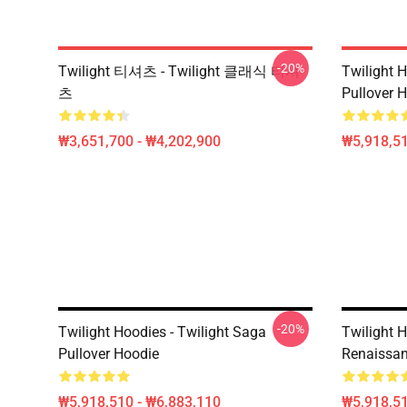
-20%
Twilight 티셔츠 - Twilight 클래식 티셔
Twilight H
츠
Pullover 
₩3,651,700 - ₩4,202,900
₩5,918,51
-20%
Twilight Hoodies - Twilight Saga
Twilight H
Pullover Hoodie
Renaissan
₩5,918,510 - ₩6,883,110
₩5,918,51