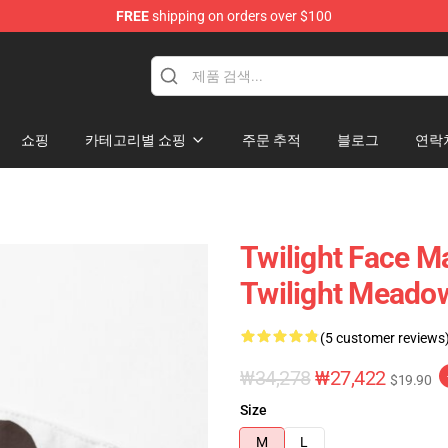
FREE
shipping on orders over $100
쇼핑
카테고리별 쇼핑
주문 추적
블로그
연락
Twilight Face M
Twilight Meado
(5 customer reviews
₩34,278
₩27,422
$19.90
Size
M
L