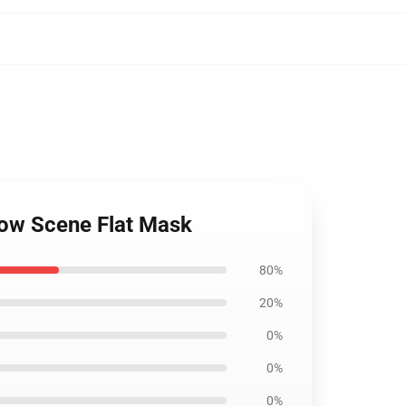
dow Scene Flat Mask
80%
20%
0%
0%
0%