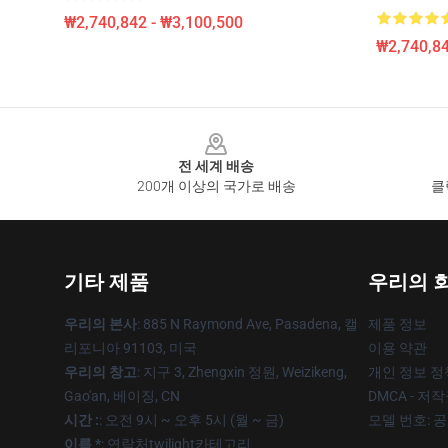
₩2,740,842 - ₩3,100,500
₩2,740,84
Footer
전 세계 배송
200개 이상의 국가로 배송
클
기타 제품
우리의 
우리의 본사
: 885 N Raymond Ave, Pasadena, 캘
제품 정보
리포니아 91103, 미국
이용 약관
우리의 창고
: 지구 3, Zhengxin 정원, Weizikeng,
개인 정보 정
Gao'an, 베이징, CN
DMCA - 저
시간 :
: 오전 9시 ~ 오후 5시 (월 ~ 금)
모델 번호: 
이름 *
: 연락처twilight카테고리