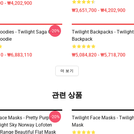
0 - ₩4,202,900
₩3,651,700 - ₩4,202,900
-20%
oodies - Twilight Saga Cover
Twilight Backpacks - Twiligh
Hoodie
Backpack
0 - ₩6,883,110
₩5,084,820 - ₩5,718,700
더 보기
관련 상품
-20%
ace Masks - Pretty Purple
Twilight Face Masks - Twiligh
Night Sky Norway Lofoten
Mask
Range Beautiful Flat Mask