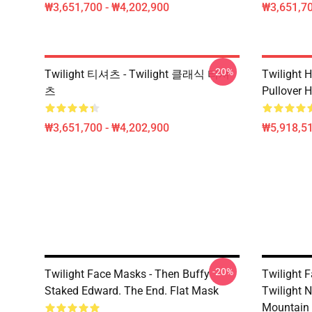
₩3,651,700 - ₩4,202,900
₩3,651,70
-20%
Twilight 티셔츠 - Twilight 클래식 티셔
Twilight H
츠
Pullover 
₩3,651,700 - ₩4,202,900
₩5,918,51
-20%
Twilight Face Masks - Then Buffy
Twilight F
Staked Edward. The End. Flat Mask
Twilight 
Mountain 