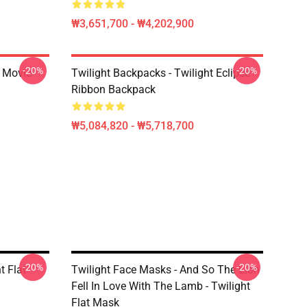
₩3,651,700 - ₩4,202,900
-20%
-20%
t Movie
Twilight Backpacks - Twilight Eclipse
Ribbon Backpack
₩5,084,820 - ₩5,718,700
-20%
-20%
t Flat
Twilight Face Masks - And So The Lion
Fell In Love With The Lamb - Twilight
Flat Mask