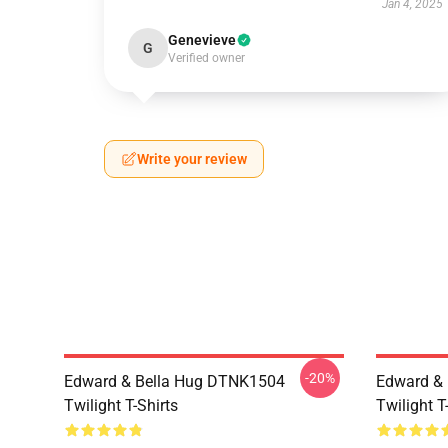
Jan 4, 2025
Genevieve
G
Verified owner
Write your review
-20%
Edward & Bella Hug DTNK1504
Edward & 
Twilight T-Shirts
Twilight T