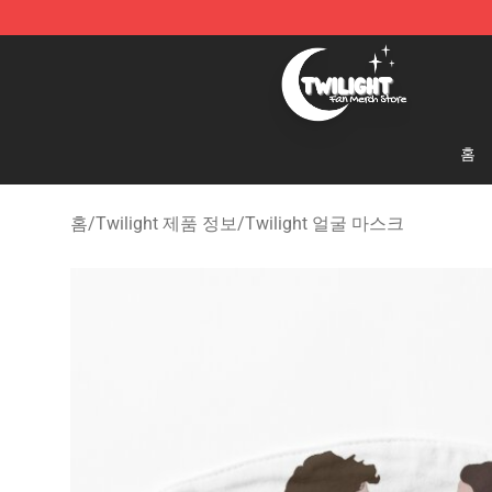
Twilight Store - Official Twilight Merchandise Shop
홈
홈
/
Twilight 제품 정보
/
Twilight 얼굴 마스크