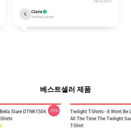
Jan 4, 2025
Claire
C
Verified owner
베스트셀러 제품
-20%
Bella Stare DTNK1504
Twilight T-Shirts - It Wont Be 
-Shirts
All The Time The Twilight Sa
T-Shirt