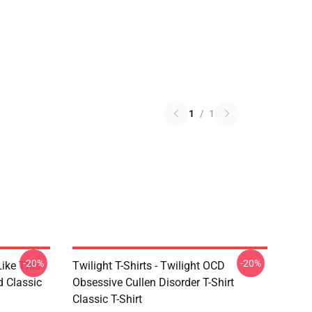
1
/
1
-20%
-20%
Like This
Twilight T-Shirts - Twilight OCD
d Classic
Obsessive Cullen Disorder T-Shirt
Classic T-Shirt