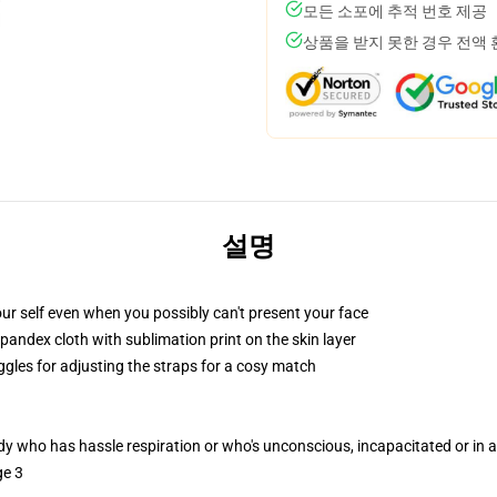
모든 소포에 추적 번호 제공
상품을 받지 못한 경우 전액
설명
ur self even when you possibly can't present your face
pandex cloth with sublimation print on the skin layer
ggles for adjusting the straps for a cosy match
ody who has hassle respiration or who's unconscious, incapacitated or in
ge 3