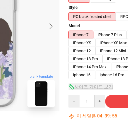
Style
PC black frosted shell
RPC 
Model
iPhone 7
iPhone 7 Plus
iPhone XS
iPhone XS Max
iPhone 12
iPhone 12 Mini
iPhone 13 Pro
iPhone 13 
iPhone 14 Pro Max
iPhone
iphone 16
iphone 16 Pro
blank template
사이즈 가이드 보기
Quantity
이 세일은
04
:
39
:
54