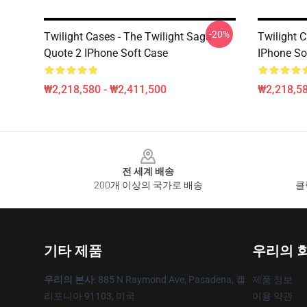
-20%
Twilight Cases - The Twilight Saga
Twilight C
Quote 2 IPhone Soft Case
IPhone So
₩2,218,580 - ₩2,411,500
₩2,218,58
Footer
전 세계 배송
200개 이상의 국가로 배송
클
기타 제품
우리의 
우리의 본사
: 885 N Raymond Ave, Pasadena, 캘
제품 정보
리포니아 91103, 미국
이용 약관