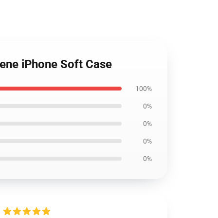
cene iPhone Soft Case
100%
0%
0%
0%
0%