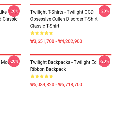
-20%
-20%
Like This
Twilight T-Shirts - Twilight OCD
d Classic
Obsessive Cullen Disorder T-Shirt
Classic T-Shirt
₩3,651,700 - ₩4,202,900
-20%
-20%
t Movie
Twilight Backpacks - Twilight Eclipse
Ribbon Backpack
₩5,084,820 - ₩5,718,700