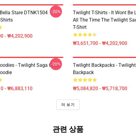
-20%
Bella Stare DTNK1504
Twilight T-Shirts - It Wont Be 
-Shirts
All The Time The Twilight Sa
T-Shirt
0 - ₩4,202,900
₩3,651,700 - ₩4,202,900
-20%
oodies - Twilight Saga Cover
Twilight Backpacks - Twiligh
Hoodie
Backpack
0 - ₩6,883,110
₩5,084,820 - ₩5,718,700
더 보기
관련 상품