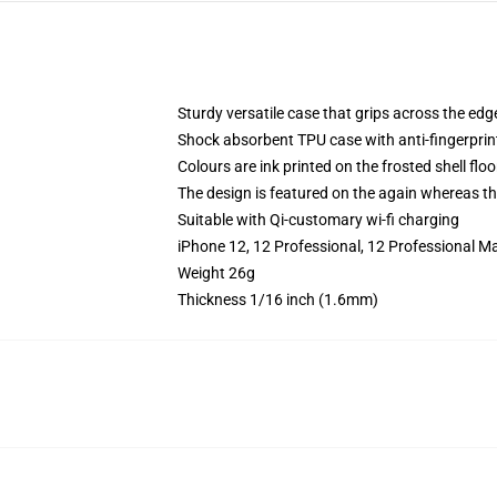
Sturdy versatile case that grips across the edg
Shock absorbent TPU case with anti-fingerprin
Colours are ink printed on the frosted shell floo
The design is featured on the again whereas the
Suitable with Qi-customary wi-fi charging
iPhone 12, 12 Professional, 12 Professional M
Weight 26g
Thickness 1/16 inch (1.6mm)