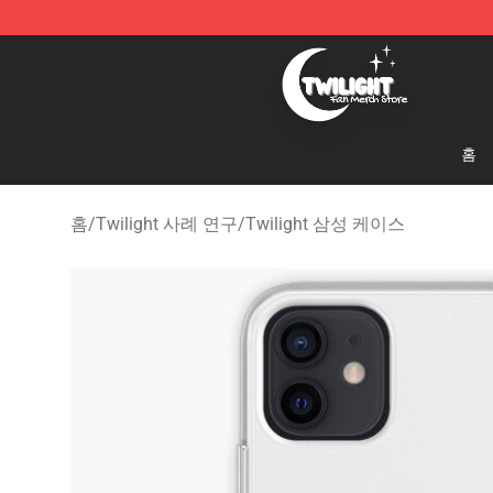
Twilight Store - Official Twilight Merchandise Shop
홈
홈
/
Twilight 사례 연구
/
Twilight 삼성 케이스