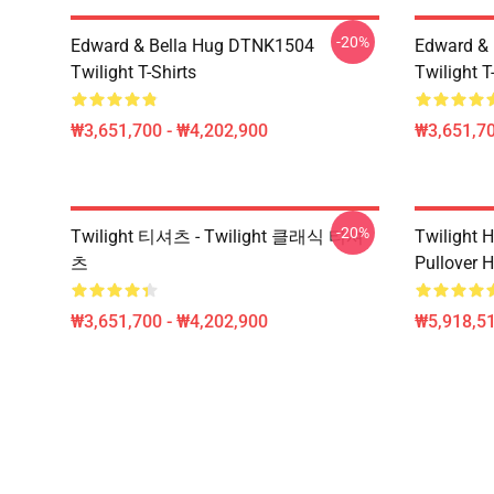
-20%
Edward & Bella Hug DTNK1504
Edward & 
Twilight T-Shirts
Twilight T
₩3,651,700 - ₩4,202,900
₩3,651,70
-20%
Twilight 티셔츠 - Twilight 클래식 티셔
Twilight H
츠
Pullover 
₩3,651,700 - ₩4,202,900
₩5,918,51