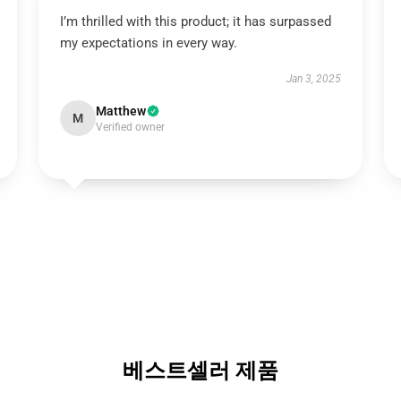
I’m thrilled with this product; it has surpassed
my expectations in every way.
Jan 3, 2025
Matthew
M
Verified owner
베스트셀러 제품