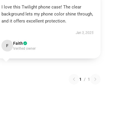
I love this Twilight phone case! The clear
background lets my phone color shine through,
and it offers excellent protection.
Jan 3, 2025
Faith
F
Verified owner
1
/
1