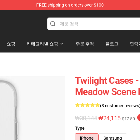
FREE
shipping on orders over $100
쇼핑
카테고리별 쇼핑
주문 추적
블로그
연락
Twilight Cases -
Meadow Scene I
(3 customer reviews
₩30,144
₩24,115
$17.50
Type
iPhone
Samsung