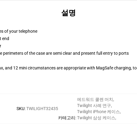
설명
es of your telephone
t end
r
 perimeters of the case are semi clear and present full entry to ports
ax, and 12 mini circumstances are appropriate with MagSafe charging, t
에드워드 쿨렌 머치
,
Twilight 사례 연구
,
SKU
:
TWILIGHT32435
Twilight iPhone 케이스
,
카테고리
:
Twilight 삼성 케이스
,