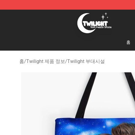
Twilight Store - Official Twilight Merchandise Shop
홈
홈
/
Twilight 제품 정보
/
Twilight 부대시설