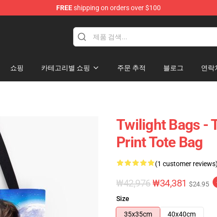
FREE
shipping on orders over $100
쇼핑
카테고리별 쇼핑
주문 추적
블로그
연락
Twilight Bags - 
Print Tote Bag
(1 customer reviews
₩42,976
₩34,381
$24.95
Size
35x35cm
40x40cm