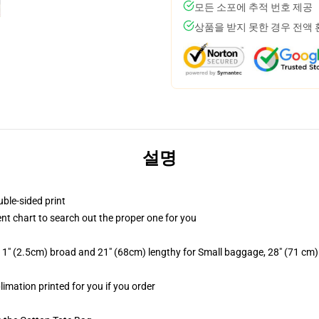
모든 소포에 추적 번호 제공
상품을 받지 못한 경우 전액
설명
uble-sided print
ent chart to search out the proper one for you
 1" (2.5cm) broad and 21" (68cm) lengthy for Small baggage, 28" (71 cm
limation printed for you if you order