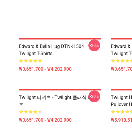
-20%
Edward & Bella Hug DTNK1504
Edward & 
Twilight T-Shirts
Twilight T
₩3,651,700 - ₩4,202,900
₩3,651,70
-20%
Twilight 티셔츠 - Twilight 클래식 티셔
Twilight H
츠
Pullover 
₩3,651,700 - ₩4,202,900
₩5,918,51