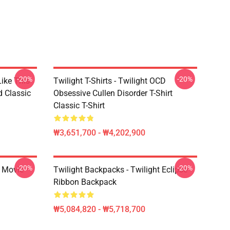
-20%
-20%
Like This
Twilight T-Shirts - Twilight OCD
d Classic
Obsessive Cullen Disorder T-Shirt
Classic T-Shirt
₩3,651,700 - ₩4,202,900
-20%
-20%
t Movie
Twilight Backpacks - Twilight Eclipse
Ribbon Backpack
₩5,084,820 - ₩5,718,700