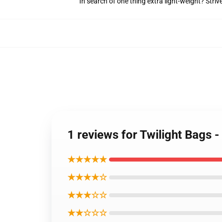
In search of one thing extra light-weight? Stri
1 reviews for Twilight Bags - 
★★★★★
★★★★☆
★★★☆☆
★★☆☆☆