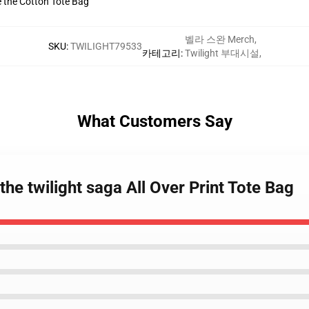
ve the Cotton Tote Bag
벨라 스완 Merch
,
SKU
:
TWILIGHT79533
카테고리
:
Twilight 부대시설
,
What Customers Say
the twilight saga All Over Print Tote Bag