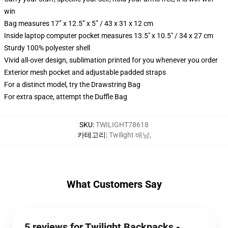
win
Bag measures 17” x 12.5” x 5” / 43 x 31 x 12 cm
Inside laptop computer pocket measures 13.5" x 10.5" / 34 x 27 cm
Sturdy 100% polyester shell
Vivid all-over design, sublimation printed for you whenever you order
Exterior mesh pocket and adjustable padded straps
For a distinct model, try the Drawstring Bag
For extra space, attempt the Duffle Bag
SKU
:
TWILIGHT78618
카테고리
:
Twilight 배낭
,
What Customers Say
5 reviews for Twilight Backpacks -