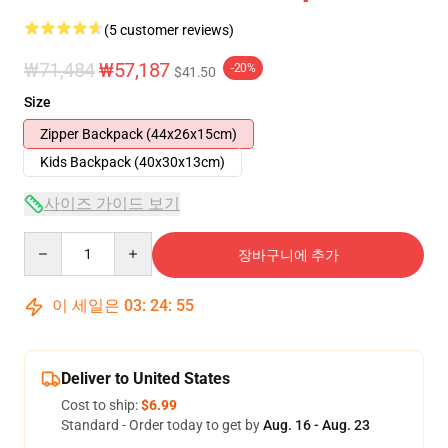
(5 customer reviews)
₩71,484
₩57,187
-20%
$41.50
Size
Zipper Backpack (44x26x15cm)
Kids Backpack (40x30x13cm)
사이즈 가이드 보기
Quantity
장바구니에 추가
이 세일은
03
:
24
:
55
Deliver to United States
Cost to ship:
$6.99
Standard - Order today to get by
Aug. 16 - Aug. 23