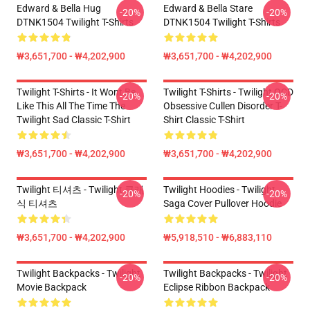
Edward & Bella Hug
Edward & Bella Stare
-20%
-20%
DTNK1504 Twilight T-Shirts
DTNK1504 Twilight T-Shirts
₩3,651,700 - ₩4,202,900
₩3,651,700 - ₩4,202,900
Twilight T-Shirts - It Wont Be
Twilight T-Shirts - Twilight OCD
-20%
-20%
Like This All The Time The
Obsessive Cullen Disorder T-
Twilight Sad Classic T-Shirt
Shirt Classic T-Shirt
₩3,651,700 - ₩4,202,900
₩3,651,700 - ₩4,202,900
Twilight 티셔츠 - Twilight 클래
Twilight Hoodies - Twilight
-20%
-20%
식 티셔츠
Saga Cover Pullover Hoodie
₩3,651,700 - ₩4,202,900
₩5,918,510 - ₩6,883,110
Twilight Backpacks - Twilight
Twilight Backpacks - Twilight
-20%
-20%
Movie Backpack
Eclipse Ribbon Backpack