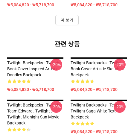
₩5,084,820 - ₩5,718,700
₩5,084,820 - ₩5,718,700
더 보기
관련 상품
Twilight Backpacks - Twilight
Twilight Backpacks - Twilight
-20%
-20%
Book Cover Inspired Artistic
Book Cover Artistic Sketches
Doodles Backpack
Backpack
₩5,084,820 - ₩5,718,700
₩5,084,820 - ₩5,718,700
Twilight Backpacks - Twilight
Twilight Backpacks - Team
-20%
-20%
Team Edward , Twilight ,
Twilight Saga White Text
Twilight Midnight Sun Movie
Backpack
Backpack
₩5,084,820 - ₩5,718,700