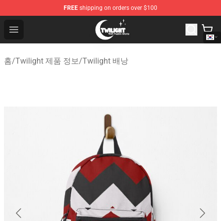
FREE
shipping on orders over $100
Twilight Store - Official Twilight Merchandise Shop
Open menu
홈
/
Twilight 제품 정보
/
Twilight 배낭