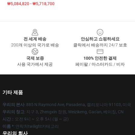
₩5,084,820 - ₩5,718,700
Footer
전 세계 배송
안심하고 쇼핑하세요
200개 이상의 국가로 배송
클릭에서 배송까지 24/7 보호
국제 보증
100% 안전한 결제
사용 국가에서 제공
페이팔 / 마스터카드 / 비자
기타 제품
우리의 본사
: 885 N Raymond Ave, Pasadena, 캘리포니아 91103, 미국
우리의 창고
: 지구 3, Zhengxin 정원, Weizikeng, Gao'an, 베이징, CN
시간 :
: 오전 9시 ~ 오후 5시 (월 ~ 금)
이름 *
: 연락처twilight카테고리
우리의 회사