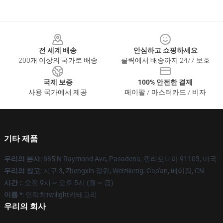
Footer
전 세계 배송
안심하고 쇼핑하세요
200개 이상의 국가로 배송
클릭에서 배송까지 24/7 보호
국제 보증
100% 안전한 결제
사용 국가에서 제공
페이팔 / 마스터카드 / 비자
기타 제품
우리의 본사
: 885 N Raymond Ave, Pasadena, 캘리포니아 91103, 미국
우리의 창고
: 지구 3, Zhengxin 정원, Weizikeng, Gao'an, 베이징, CN
시간 :
: 오전 9시 ~ 오후 5시 (월 ~ 금)
이름 *
: 연락처twilight카테고리
우리의 회사