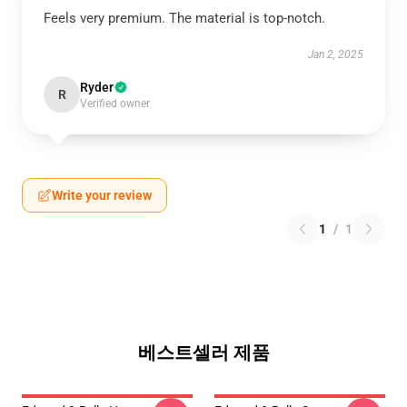
Feels very premium. The material is top-notch.
Jan 2, 2025
Ryder
R
Verified owner
Write your review
1
/
1
베스트셀러 제품