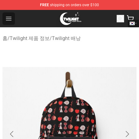
FREE
shipping on orders over $100
Twilight Store - Official Twilight Merchandise Shop
Open menu
홈
/
Twilight 제품 정보
/
Twilight 배낭