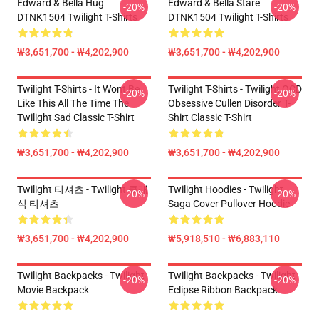
Edward & Bella Hug
Edward & Bella Stare
-20%
-20%
DTNK1504 Twilight T-Shirts
DTNK1504 Twilight T-Shirts
₩3,651,700 - ₩4,202,900
₩3,651,700 - ₩4,202,900
Twilight T-Shirts - It Wont Be
Twilight T-Shirts - Twilight OCD
-20%
-20%
Like This All The Time The
Obsessive Cullen Disorder T-
Twilight Sad Classic T-Shirt
Shirt Classic T-Shirt
₩3,651,700 - ₩4,202,900
₩3,651,700 - ₩4,202,900
Twilight 티셔츠 - Twilight 클래
Twilight Hoodies - Twilight
-20%
-20%
식 티셔츠
Saga Cover Pullover Hoodie
₩3,651,700 - ₩4,202,900
₩5,918,510 - ₩6,883,110
Twilight Backpacks - Twilight
Twilight Backpacks - Twilight
-20%
-20%
Movie Backpack
Eclipse Ribbon Backpack