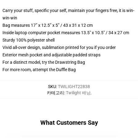
Carry your stuff, specific your self, maintain your fingers free, it is win-
win-win
Bag measures 17” x 12.5” x 5” / 43 x 31 x 12 cm
Inside laptop computer pocket measures 13.5" x 10.5" / 34 x 27 cm
Sturdy 100% polyester shell
Vivid all-over design, sublimation printed for you if you order
Exterior mesh pocket and adjustable padded straps
For a distinct model, try the Drawstring Bag
For more room, attempt the Duffle Bag
SKU
:
TWILIGHT22838
카테고리
:
Twilight 배낭
,
What Customers Say