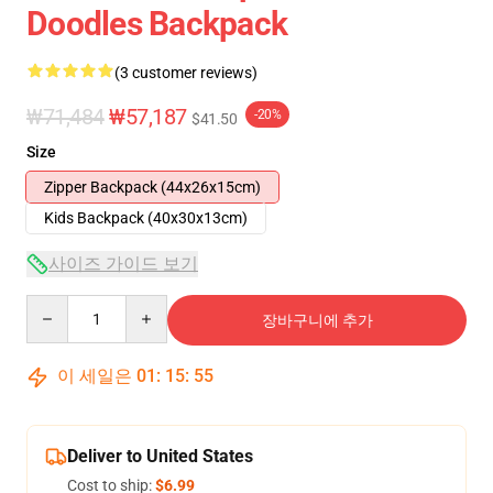
Doodles Backpack
(3 customer reviews)
₩71,484
₩57,187
-20%
$41.50
Size
Zipper Backpack (44x26x15cm)
Kids Backpack (40x30x13cm)
사이즈 가이드 보기
Quantity
장바구니에 추가
이 세일은
01
:
15
:
54
Deliver to United States
Cost to ship:
$6.99