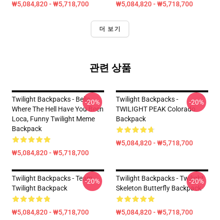
₩5,084,820 - ₩5,718,700
₩5,084,820 - ₩5,718,700
더 보기
관련 상품
Twilight Backpacks - Bella
Twilight Backpacks -
-20%
-20%
Where The Hell Have You Been
TWILIGHT PEAK Colorado
Loca, Funny Twilight Meme
Backpack
Backpack
₩5,084,820 - ₩5,718,700
₩5,084,820 - ₩5,718,700
Twilight Backpacks - Team
Twilight Backpacks - Twilight
-20%
-20%
Twilight Backpack
Skeleton Butterfly Backpack
₩5,084,820 - ₩5,718,700
₩5,084,820 - ₩5,718,700