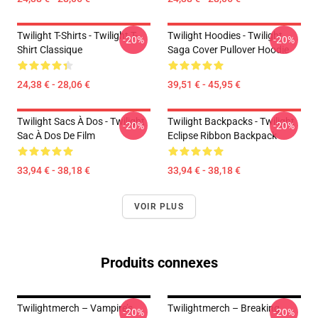
Twilight T-Shirts - Twilight T-
Twilight Hoodies - Twilight
-20%
-20%
Shirt Classique
Saga Cover Pullover Hoodie
24,38 € - 28,06 €
39,51 € - 45,95 €
Twilight Sacs À Dos - Twilight
Twilight Backpacks - Twilight
-20%
-20%
Sac À Dos De Film
Eclipse Ribbon Backpack
33,94 € - 38,18 €
33,94 € - 38,18 €
VOIR PLUS
Produits connexes
Twilightmerch – Vampire’s
Twilightmerch – Breaking
-20%
-20%