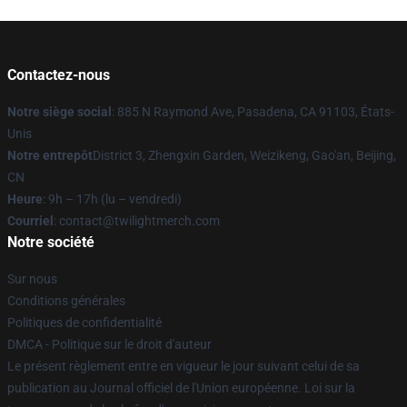
Contactez-nous
Notre siège social
: 885 N Raymond Ave, Pasadena, CA 91103, États-
Unis
Notre entrepôt
District 3, Zhengxin Garden, Weizikeng, Gao'an, Beijing,
CN
Heure
: 9h – 17h (lu – vendredi)
Courriel
: contact@twilightmerch.com
Notre société
Sur nous
Conditions générales
Politiques de confidentialité
DMCA - Politique sur le droit d'auteur
Le présent règlement entre en vigueur le jour suivant celui de sa
publication au Journal officiel de l'Union européenne. Loi sur la