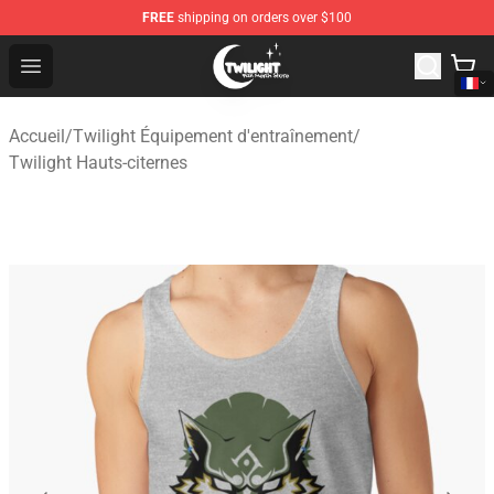
FREE
shipping on orders over $100
Twilight Store - Official Twilight Merchandise Shop
Open menu
Accueil
/
Twilight Équipement d'entraînement
/
Twilight Hauts-citernes