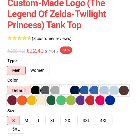
Custom-Made Logo (The
Legend Of Zelda-Twilight
Princess) Tank Top
(3 customer reviews)
€28.12
€22.49
-20%
$24.45
Type
Men
Women
Color
Default
Size
S
M
L
XL
2XL
3XL
4XL
5XL