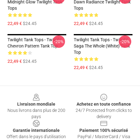
Midnight Glow Twilight Tank
Dawn Radiance Twilight Tank
Tops
Tops
22,49 €
$24.45
22,49 €
$24.45
Twilight Tank Tops - Twilight
Twilight Tank Tops - Twilight
-20%
-20%
Chevron Pattern Tank Top
Saga The Whole (white) Tank
Top
22,49 €
$24.45
22,49 €
$24.45
Footer
Livraison mondiale
Achetez en toute confiance
Nous livrons dans plus de 200
24/7 Protected from clicks to
pays
delivery
Garantie internationale
Paiement 100% sécurisé
Offert dans le pays d'utilisation
PayPal / MasterCard / Visa