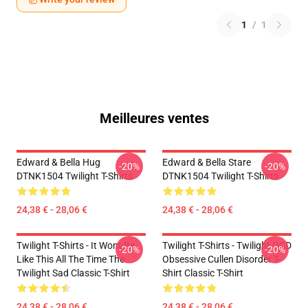
1
/
1
Meilleures ventes
Edward & Bella Hug
Edward & Bella Stare
-20%
-20%
DTNK1504 Twilight T-Shirts
DTNK1504 Twilight T-Shirts
24,38 € - 28,06 €
24,38 € - 28,06 €
Twilight T-Shirts - It Wont Be
Twilight T-Shirts - Twilight OCD
-20%
-20%
Like This All The Time The
Obsessive Cullen Disorder T-
Twilight Sad Classic T-Shirt
Shirt Classic T-Shirt
24,38 € - 28,06 €
24,38 € - 28,06 €