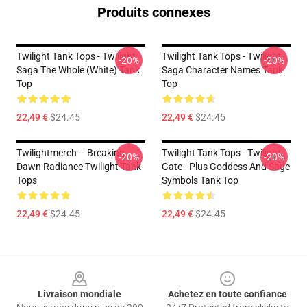
Produits connexes
Twilight Tank Tops - Twilight
Twilight Tank Tops - Twilight
-20%
-20%
Saga The Whole (white) Tank
Saga Character Names Tank
Top
Top
22,49 €
$24.45
22,49 €
$24.45
Twilightmerch – Breaking
Twilight Tank Tops - Twilight
-20%
-20%
Dawn Radiance Twilight Tank
Gate - Plus Goddess And Sage
Tops
Symbols Tank Top
22,49 €
$24.45
22,49 €
$24.45
Footer
Livraison mondiale
Achetez en toute confiance