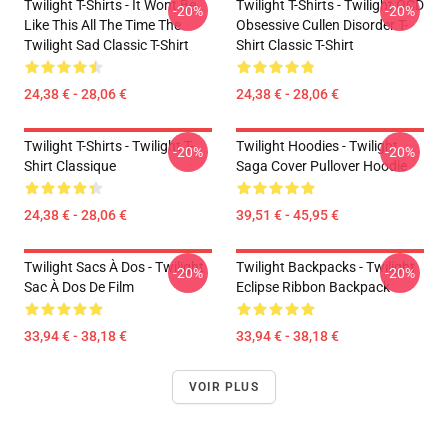
Twilight T-Shirts - It Wont Be
Twilight T-Shirts - Twilight OCD
-20%
-20%
Like This All The Time The
Obsessive Cullen Disorder T-
Twilight Sad Classic T-Shirt
Shirt Classic T-Shirt
24,38 € - 28,06 €
24,38 € - 28,06 €
Twilight T-Shirts - Twilight T-
Twilight Hoodies - Twilight
-20%
-20%
Shirt Classique
Saga Cover Pullover Hoodie
24,38 € - 28,06 €
39,51 € - 45,95 €
Twilight Sacs À Dos - Twilight
Twilight Backpacks - Twilight
-20%
-20%
Sac À Dos De Film
Eclipse Ribbon Backpack
33,94 € - 38,18 €
33,94 € - 38,18 €
VOIR PLUS