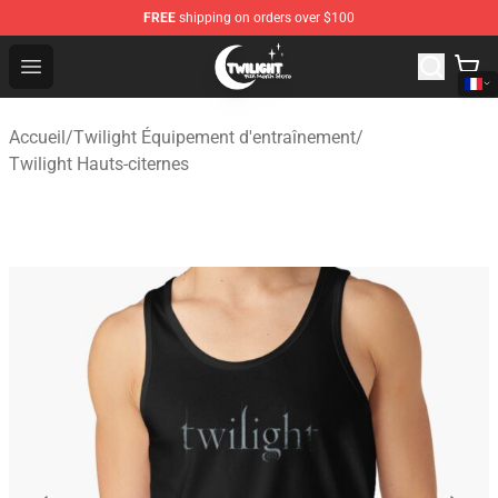
FREE
shipping on orders over $100
Twilight Store - Official Twilight Merchandise Shop
Open menu
Accueil
/
Twilight Équipement d'entraînement
/
Twilight Hauts-citernes