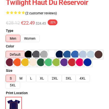
Twilight Haut Du Réservoir
(2 customer reviews)
€28.12
€22.49
-20%
$24.45
Type
Men
Women
Color
Default
Size
S
M
L
XL
2XL
3XL
4XL
5XL
Print Location