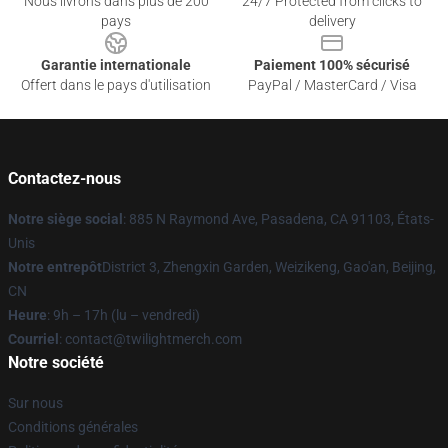
Nous livrons dans plus de 200
24/7 Protected from clicks to
pays
delivery
Garantie internationale
Paiement 100% sécurisé
Offert dans le pays d'utilisation
PayPal / MasterCard / Visa
Contactez-nous
Notre siège social
: 885 N Raymond Ave, Pasadena, CA 91103, États-
Unis
Notre entrepôt
District 3, Zhengxin Garden, Weizikeng, Gao'an, Beijing,
CN
Heure
: 9h – 17h (lu – vendredi)
Courriel
: contact@twilightmerch.com
Notre société
Sur nous
Conditions générales