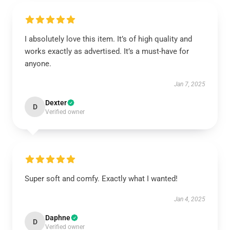
I absolutely love this item. It’s of high quality and
works exactly as advertised. It’s a must-have for
anyone.
Jan 7, 2025
Dexter
D
Verified owner
Super soft and comfy. Exactly what I wanted!
Jan 4, 2025
Daphne
D
Verified owner