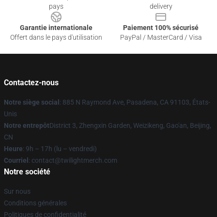
pays
delivery
Garantie internationale
Paiement 100% sécurisé
Offert dans le pays d'utilisation
PayPal / MasterCard / Visa
Contactez-nous
Notre siège social
: 885 N Raymond Ave, Pasadena, CA 91103, États-
Unis
Notre entrepôt
District 3, Zhengxin Garden, Weizikeng, Gao'an, Beijing,
CN
Heure
: 9h – 17h (lu – vendredi)
Courriel
: contact@twilightmerch.com
Notre société
Sur nous
Conditions générales
Politiques de confidentialité