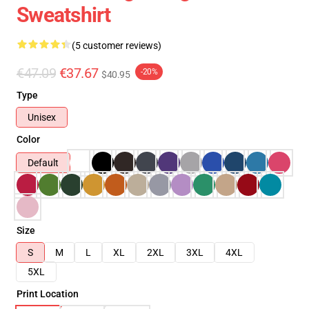
Sweatshirt
(5 customer reviews)
€47.09
€37.67
-20%
$40.95
Type
Unisex
Color
Default
Size
S
M
L
XL
2XL
3XL
4XL
5XL
Print Location