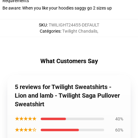
Requirements
Be aware: When you like your hoodies saggy go 2 sizes up
SKU
:
TWILIGHT24455-DEFAULT
Catégories
:
Twilight Chandails
,
What Customers Say
5 reviews for Twilight Sweatshirts -
Lion and lamb - Twilight Saga Pullover
Sweatshirt
★★★★★
40%
★★★★☆
60%