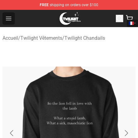
FREE
shipping on orders over $100
Twilight Store - Official Twilight Merchandise Shop
Open menu
Accueil
/
Twilight Vêtements
/
Twilight Chandails