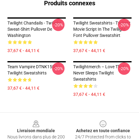
Produits connexes
Twilight Chandails - Twilight
Twilight Sweatshirts - Twilight
-20%
-20%
Sweat-Shirt Pullover De
Movie Script In The Twilight
Washington
Font Pullover Sweatshirt
37,67 € - 44,11 €
37,67 € - 44,11 €
Team Vampire DTNK1504
Twilightmerch – Love That
-20%
-20%
Twilight Sweatshirts
Never Sleeps Twilight
Sweatshirts
37,67 € - 44,11 €
37,67 € - 44,11 €
Footer
Livraison mondiale
Achetez en toute confiance
Nous livrons dans plus de 200
24/7 Protected from clicks to