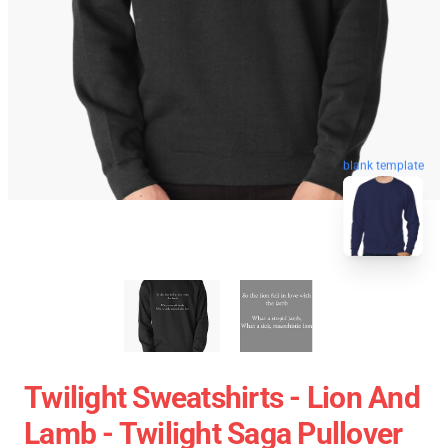
blank template
Twilight Sweatshirts - Lion And
Lamb - Twilight Saga Pullover