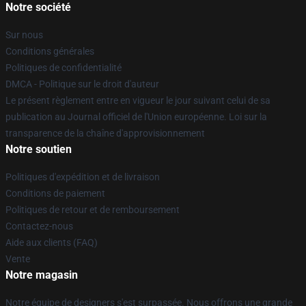
Notre société
Sur nous
Conditions générales
Politiques de confidentialité
DMCA - Politique sur le droit d'auteur
Le présent règlement entre en vigueur le jour suivant celui de sa
publication au Journal officiel de l'Union européenne. Loi sur la
transparence de la chaîne d'approvisionnement
Notre soutien
Politiques d'expédition et de livraison
Conditions de paiement
Politiques de retour et de remboursement
Contactez-nous
Aide aux clients (FAQ)
Vente
Notre magasin
Notre équipe de designers s'est surpassée. Nous offrons une grande