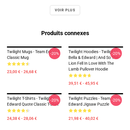
VOIR PLUS
Produits connexes
Twilight Mugs - Team Edward
Twilight Hoodies - Twilight |
-20%
-20%
Classic Mug
Bella & Edward | And So The
Lion Fell In Love With The
Lamb Pullover Hoodie
23,00 € - 26,68 €
39,51 € - 45,95 €
Twilight T-Shirts - Twilight -
Twilight Puzzles - Team
-20%
-20%
Edward Quote Classic T-Shirt
Edward Jigsaw Puzzle
24,38 € - 28,06 €
21,98 € - 40,02 €