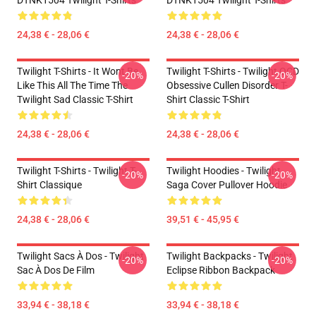
DTNK1504 Twilight T-Shirts
DTNK1504 Twilight T-Shirts
24,38 € - 28,06 €
24,38 € - 28,06 €
Twilight T-Shirts - It Wont Be
Twilight T-Shirts - Twilight OCD
-20%
-20%
Like This All The Time The
Obsessive Cullen Disorder T-
Twilight Sad Classic T-Shirt
Shirt Classic T-Shirt
24,38 € - 28,06 €
24,38 € - 28,06 €
Twilight T-Shirts - Twilight T-
Twilight Hoodies - Twilight
-20%
-20%
Shirt Classique
Saga Cover Pullover Hoodie
24,38 € - 28,06 €
39,51 € - 45,95 €
Twilight Sacs À Dos - Twilight
Twilight Backpacks - Twilight
-20%
-20%
Sac À Dos De Film
Eclipse Ribbon Backpack
33,94 € - 38,18 €
33,94 € - 38,18 €