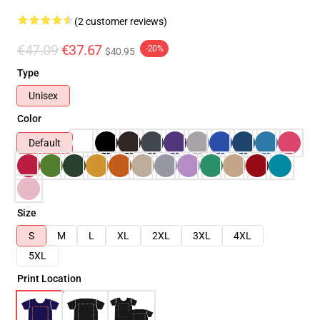
(2 customer reviews)
€47.09
€37.67
-20%
$40.95
Type
Unisex
Color
Default
Size
S
M
L
XL
2XL
3XL
4XL
5XL
Print Location