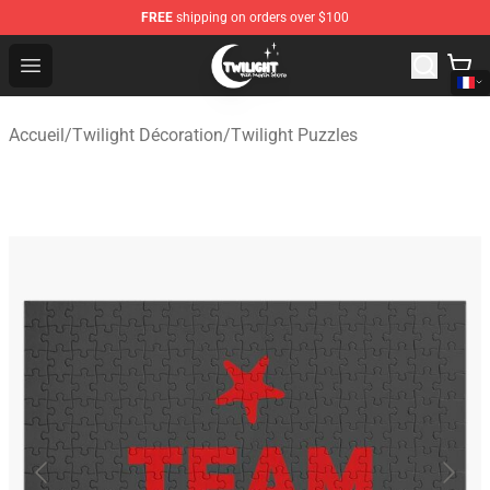
FREE
shipping on orders over $100
Twilight Store - Official Twilight Merchandise Shop
Open menu
Accueil
/
Twilight Décoration
/
Twilight Puzzles