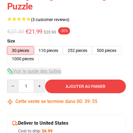
Puzzle
(3 customer reviews)
€27.49
€21.99
-20%
$23.90
Size
30 pieces
110 pieces
252 pieces
500 pieces
1000 pieces
Voir le guide des tailles
Quantity
AJOUTER AU PANIER
Cette vente se termine dans
00
:
39
:
54
Deliver to United States
Cost to ship:
$6.99