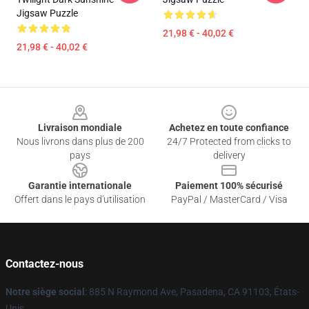
Jigsaw Puzzle
21,98 € - 40,02 €
21,98 € - 40,02 €
Footer
Livraison mondiale
Achetez en toute confiance
Nous livrons dans plus de 200
24/7 Protected from clicks to
pays
delivery
Garantie internationale
Paiement 100% sécurisé
Offert dans le pays d'utilisation
PayPal / MasterCard / Visa
Contactez-nous
Notre siège social
: 885 N Raymond Ave, Pasadena, CA 91103, États-
Unis