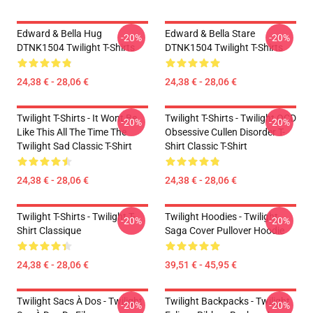
Edward & Bella Hug
Edward & Bella Stare
-20%
-20%
DTNK1504 Twilight T-Shirts
DTNK1504 Twilight T-Shirts
24,38 € - 28,06 €
24,38 € - 28,06 €
Twilight T-Shirts - It Wont Be
Twilight T-Shirts - Twilight OCD
-20%
-20%
Like This All The Time The
Obsessive Cullen Disorder T-
Twilight Sad Classic T-Shirt
Shirt Classic T-Shirt
24,38 € - 28,06 €
24,38 € - 28,06 €
Twilight T-Shirts - Twilight T-
Twilight Hoodies - Twilight
-20%
-20%
Shirt Classique
Saga Cover Pullover Hoodie
24,38 € - 28,06 €
39,51 € - 45,95 €
Twilight Sacs À Dos - Twilight
Twilight Backpacks - Twilight
-20%
-20%