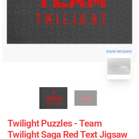
blank template
Twilight Puzzles - Team
Twilight Saga Red Text Jigsaw