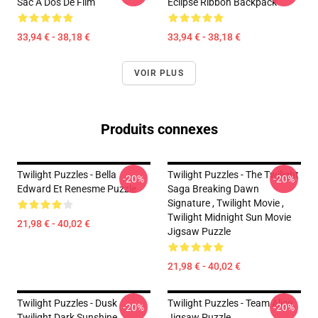
Sac À Dos De Film
Eclipse Ribbon Backpack
33,94 € - 38,18 €
33,94 € - 38,18 €
VOIR PLUS
Produits connexes
Twilight Puzzles - Bella
Twilight Puzzles - The Twilight
-20%
-20%
Edward Et Renesme Puzzle
Saga Breaking Dawn
Signature , Twilight Movie ,
Twilight Midnight Sun Movie
21,98 € - 40,02 €
Jigsaw Puzzle
21,98 € - 40,02 €
Twilight Puzzles - Dusk
Twilight Puzzles - Team Alice
-20%
-20%
Twilight Dark Sunshine
Jigsaw Puzzle