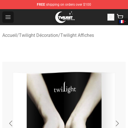
FREE
shipping on orders over $100
Twilight Store - Official Twilight Merchandise Shop
Open menu
Accueil
/
Twilight Décoration
/
Twilight Affiches