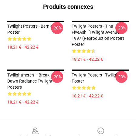
Produits connexes
Twilight Posters - Bernie Bella
Twilight Posters - Tina
-20%
-20%
Poster
FiveAsh, "Twilight Avenue"
1997 (reproduction Poster)
Poster
18,21 € - 42,22 €
18,21 € - 42,22 €
Twilightmerch – Breaking
Twilight Posters - Twilight
-20%
-20%
Dawn Radiance Twilight
Poster
Posters
18,21 € - 42,22 €
18,21 € - 42,22 €
Footer