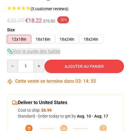
(3 customer reviews)
€22.77
€18.22
-20%
$19.80
Size
12x18in
16x16in
16x24in
18x24in
Voir le guide des tailles
Quantity
AJOUTER AU PANIER
Cette vente se termine dans
03
:
14
:
54
Deliver to United States
Cost to ship:
$6.99
Standard - Order today to get by
Aug. 10 - Aug. 17