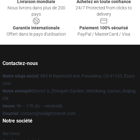
Livraison mondiale
Achetez en toute confiance
Nous livrons dans plus de 200
24/7 Protected from clicks to
pays
delivery
Garantie internationale
Paiement 100% sécurisé
Offert dans le pays d'utilisation
PayPal / MasterCard / Visa
Contactez-nous
Notre siège social
: 885 N Raymond Ave, Pasadena, CA 91103, États-
Unis
Notre entrepôt
District 3, Zhengxin Garden, Weizikeng, Gao'an, Beijing,
CN
Heure
: 9h – 17h (lu – vendredi)
Courriel
: contact@twilightmerch.com
Notre société
Sur nous