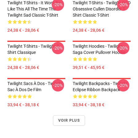
Twilight T-Shirts - It Wont Be
Twilight T-Shirts - Twilight OCD
-20%
-20%
Like This All The Time The
Obsessive Cullen Disorder T-
Twilight Sad Classic T-Shirt
Shirt Classic T-Shirt
24,38 € - 28,06 €
24,38 € - 28,06 €
Twilight T-Shirts - Twilight T-
Twilight Hoodies - Twilight
-20%
-20%
Shirt Classique
Saga Cover Pullover Hoodie
24,38 € - 28,06 €
39,51 € - 45,95 €
Twilight Sacs À Dos - Twilight
Twilight Backpacks - Twilight
-20%
-20%
Sac À Dos De Film
Eclipse Ribbon Backpack
33,94 € - 38,18 €
33,94 € - 38,18 €
VOIR PLUS