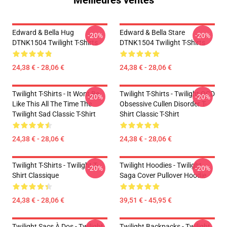
Meilleures ventes
Edward & Bella Hug
Edward & Bella Stare
-20%
-20%
DTNK1504 Twilight T-Shirts
DTNK1504 Twilight T-Shirts
24,38 € - 28,06 €
24,38 € - 28,06 €
Twilight T-Shirts - It Wont Be
Twilight T-Shirts - Twilight OCD
-20%
-20%
Like This All The Time The
Obsessive Cullen Disorder T-
Twilight Sad Classic T-Shirt
Shirt Classic T-Shirt
24,38 € - 28,06 €
24,38 € - 28,06 €
Twilight T-Shirts - Twilight T-
Twilight Hoodies - Twilight
-20%
-20%
Shirt Classique
Saga Cover Pullover Hoodie
24,38 € - 28,06 €
39,51 € - 45,95 €
Twilight Sacs À Dos - Twilight
Twilight Backpacks - Twilight