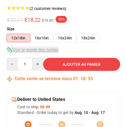
(2 customer reviews)
€22.77
€18.22
-20%
$19.80
Size
12x18in
16x16in
16x24in
18x24in
Voir le guide des tailles
Quantity
AJOUTER AU PANIER
Cette vente se termine dans
01
:
18
:
54
Deliver to United States
Cost to ship:
$6.99
Standard - Order today to get by
Aug. 10 - Aug. 17