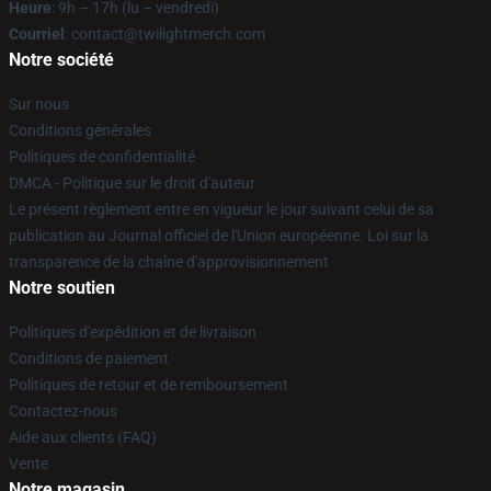
Heure
: 9h – 17h (lu – vendredi)
Courriel
: contact@twilightmerch.com
Notre société
Sur nous
Conditions générales
Politiques de confidentialité
DMCA - Politique sur le droit d'auteur
Le présent règlement entre en vigueur le jour suivant celui de sa
publication au Journal officiel de l'Union européenne. Loi sur la
transparence de la chaîne d'approvisionnement
Notre soutien
Politiques d'expédition et de livraison
Conditions de paiement
Politiques de retour et de remboursement
Contactez-nous
Aide aux clients (FAQ)
Vente
Notre magasin