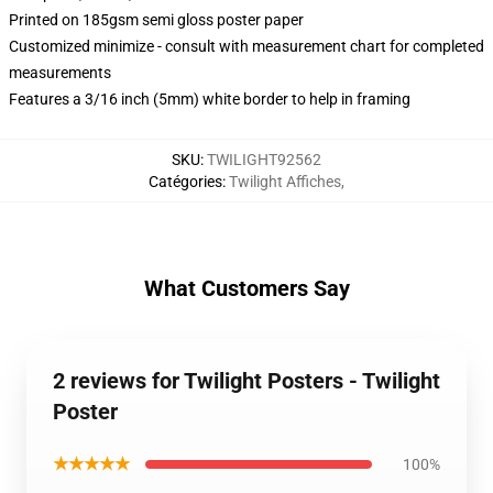
Printed on 185gsm semi gloss poster paper
Customized minimize - consult with measurement chart for completed
measurements
Features a 3/16 inch (5mm) white border to help in framing
SKU
:
TWILIGHT92562
Catégories
:
Twilight Affiches
,
What Customers Say
2 reviews for Twilight Posters - Twilight
Poster
★★★★★
100%