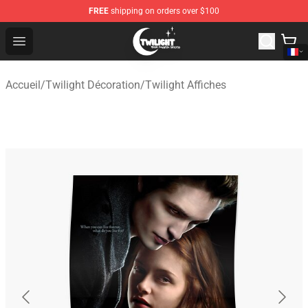
FREE
shipping on orders over $100
Twilight Store - Official Twilight Merchandise Shop
Open menu
Accueil
/
Twilight Décoration
/
Twilight Affiches