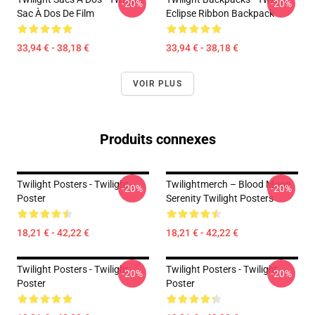
-20%
-20%
Sac À Dos De Film
Eclipse Ribbon Backpack
33,94 € - 38,18 €
33,94 € - 38,18 €
VOIR PLUS
Produits connexes
Twilight Posters - Twilight
Twilightmerch – Blood Moon
-20%
-20%
Poster
Serenity Twilight Posters
18,21 € - 42,22 €
18,21 € - 42,22 €
Twilight Posters - Twilight
Twilight Posters - Twilight
-20%
-20%
Poster
Poster