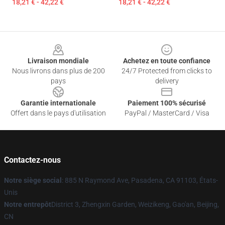
18,21 € - 42,22 €
18,21 € - 42,22 €
Footer
Livraison mondiale
Achetez en toute confiance
Nous livrons dans plus de 200
24/7 Protected from clicks to
pays
delivery
Garantie internationale
Paiement 100% sécurisé
Offert dans le pays d'utilisation
PayPal / MasterCard / Visa
Contactez-nous
Notre siège social
: 885 N Raymond Ave, Pasadena, CA 91103, États-
Unis
Notre entrepôt
District 3, Zhengxin Garden, Weizikeng, Gao'an, Beijing,
CN