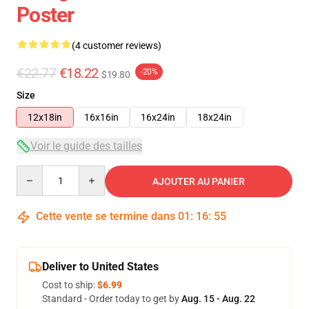
Poster
(4 customer reviews)
€22.77
€18.22
-20%
$19.80
Size
12x18in
16x16in
16x24in
18x24in
Voir le guide des tailles
Quantity
AJOUTER AU PANIER
Cette vente se termine dans
01
:
16
:
54
Deliver to United States
Cost to ship:
$6.99
Standard - Order today to get by
Aug. 15 - Aug. 22