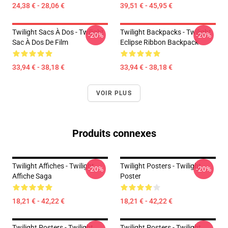
24,38 € - 28,06 €
39,51 € - 45,95 €
Twilight Sacs À Dos - Twilight
Twilight Backpacks - Twilight
-20%
-20%
Sac À Dos De Film
Eclipse Ribbon Backpack
33,94 € - 38,18 €
33,94 € - 38,18 €
VOIR PLUS
Produits connexes
Twilight Affiches - Twilight
Twilight Posters - Twilight
-20%
-20%
Affiche Saga
Poster
18,21 € - 42,22 €
18,21 € - 42,22 €
Twilight Posters - Twilight
Twilight Posters - Twilight