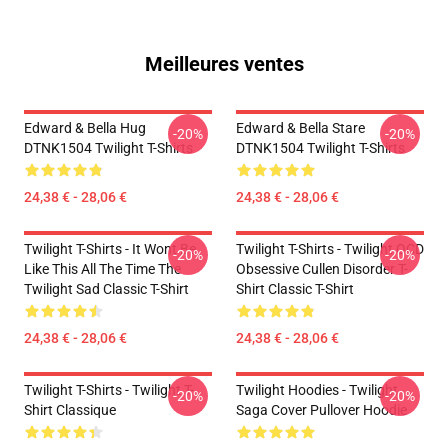
Meilleures ventes
Edward & Bella Hug
Edward & Bella Stare
-20%
-20%
DTNK1504 Twilight T-Shirts
DTNK1504 Twilight T-Shirts
24,38 € - 28,06 €
24,38 € - 28,06 €
Twilight T-Shirts - It Wont Be
Twilight T-Shirts - Twilight OCD
-20%
-20%
Like This All The Time The
Obsessive Cullen Disorder T-
Twilight Sad Classic T-Shirt
Shirt Classic T-Shirt
24,38 € - 28,06 €
24,38 € - 28,06 €
Twilight T-Shirts - Twilight T-
Twilight Hoodies - Twilight
-20%
-20%
Shirt Classique
Saga Cover Pullover Hoodie