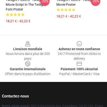
-20%
-20%
Movie Script In The Twilight
Movie Poster
Font Poster
18,21 € - 42,22 €
18,21 € - 42,22 €
Footer
Livraison mondiale
Achetez en toute confiance
Nous livrons dans plus de 200
24/7 Protected from clicks to
pays
delivery
Garantie internationale
Paiement 100% sécurisé
Offert dans le pays d'utilisation
PayPal / MasterCard / Visa
Contactez-nous
Notre siège social
: 885 N Raymond Ave, Pasadena, CA 91103, États-