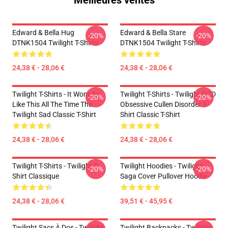
Meilleures ventes
Edward & Bella Hug
Edward & Bella Stare
-20%
-20%
DTNK1504 Twilight T-Shirts
DTNK1504 Twilight T-Shirts
24,38 € - 28,06 €
24,38 € - 28,06 €
Twilight T-Shirts - It Wont Be
Twilight T-Shirts - Twilight OCD
-20%
-20%
Like This All The Time The
Obsessive Cullen Disorder T-
Twilight Sad Classic T-Shirt
Shirt Classic T-Shirt
24,38 € - 28,06 €
24,38 € - 28,06 €
Twilight T-Shirts - Twilight T-
Twilight Hoodies - Twilight
-20%
-20%
Shirt Classique
Saga Cover Pullover Hoodie
24,38 € - 28,06 €
39,51 € - 45,95 €
Twilight Sacs À Dos - Twilight
Twilight Backpacks - Twilight