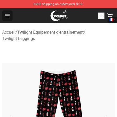
FREE
shipping on orders over $100
Twilight Store - Official Twilight Merchandise Shop
Open menu
Accueil
/
Twilight Équipement d'entraînement
/
Twilight Leggings