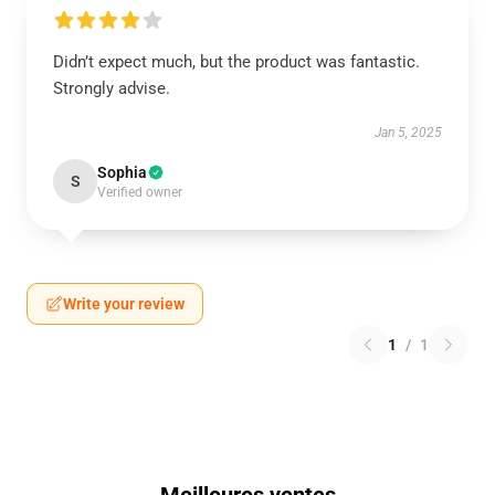
Didn’t expect much, but the product was fantastic.
Strongly advise.
Jan 5, 2025
Sophia
S
Verified owner
Write your review
1
/
1