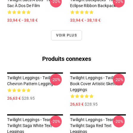
-20%
-20%
Sac À Dos De Film
Eclipse Ribbon Backpack
33,94 € - 38,18 €
33,94 € - 38,18 €
VOIR PLUS
Produits connexes
Twilight Leggings - Twilight
Twilight Leggings - Twilight
-20%
-20%
Chevron Pattern Leggings
Book Cover Artistic Sketches
Leggings
26,63 €
$28.95
26,63 €
$28.95
Twilight Leggings - Team
Twilight Leggings - Team
-20%
-20%
Twilight Saga White Text
Twilight Saga Red Text
Leggings
Leggings