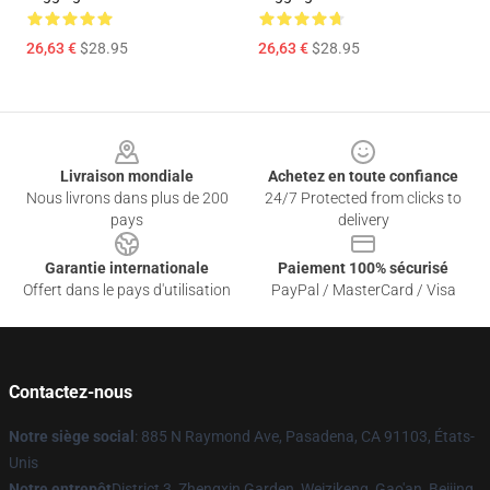
26,63 €
$28.95
26,63 €
$28.95
Footer
Livraison mondiale
Achetez en toute confiance
Nous livrons dans plus de 200
24/7 Protected from clicks to
pays
delivery
Garantie internationale
Paiement 100% sécurisé
Offert dans le pays d'utilisation
PayPal / MasterCard / Visa
Contactez-nous
Notre siège social
: 885 N Raymond Ave, Pasadena, CA 91103, États-
Unis
Notre entrepôt
District 3, Zhengxin Garden, Weizikeng, Gao'an, Beijing,