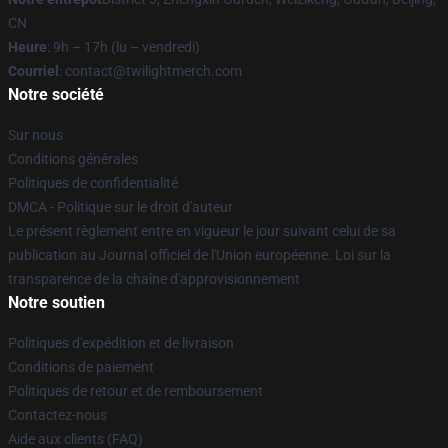
CN
Heure
: 9h – 17h (lu – vendredi)
Courriel
: contact@twilightmerch.com
Notre société
Sur nous
Conditions générales
Politiques de confidentialité
DMCA - Politique sur le droit d'auteur
Le présent règlement entre en vigueur le jour suivant celui de sa
publication au Journal officiel de l'Union européenne. Loi sur la
transparence de la chaîne d'approvisionnement
Notre soutien
Politiques d'expédition et de livraison
Conditions de paiement
Politiques de retour et de remboursement
Contactez-nous
Aide aux clients (FAQ)