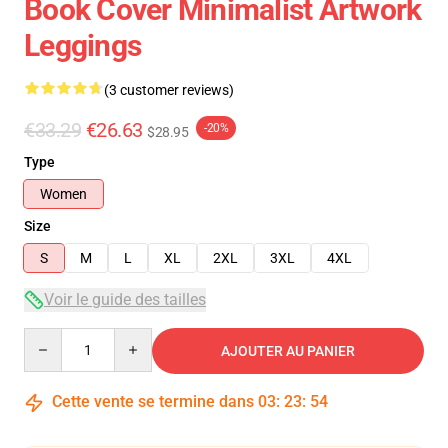
Book Cover Minimalist Artwork
Leggings
(3 customer reviews)
€33.29
€26.63
-20%
$28.95
Type
Women
Size
S
M
L
XL
2XL
3XL
4XL
Voir le guide des tailles
Quantity
AJOUTER AU PANIER
Cette vente se termine dans
03
:
23
:
53