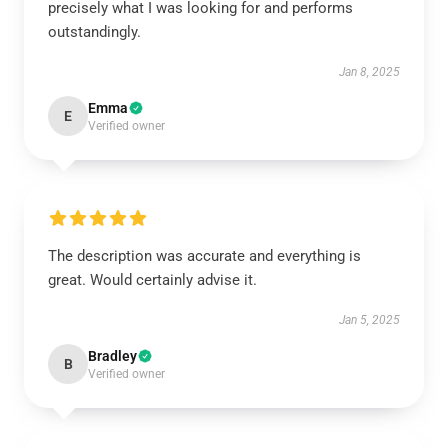
precisely what I was looking for and performs
outstandingly.
Jan 8, 2025
Emma
E
Verified owner
The description was accurate and everything is
great. Would certainly advise it.
Jan 5, 2025
Bradley
B
Verified owner