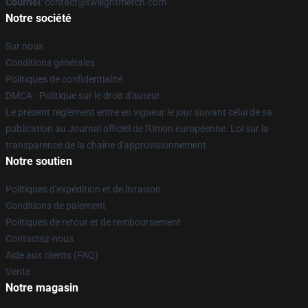
Courriel
: contact@twilightmerch.com
Notre société
Sur nous
Conditions générales
Politiques de confidentialité
DMCA - Politique sur le droit d'auteur
Le présent règlement entre en vigueur le jour suivant celui de sa
publication au Journal officiel de l'Union européenne. Loi sur la
transparence de la chaîne d'approvisionnement
Notre soutien
Politiques d'expédition et de livraison
Conditions de paiement
Politiques de retour et de remboursement
Contactez-nous
Aide aux clients (FAQ)
Vente
Notre magasin