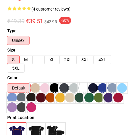
(4 customer reviews)
€49.39
€39.51
-20%
$42.95
Type
Unisex
Size
S
M
L
XL
2XL
3XL
4XL
5XL
Color
Default
Print Location