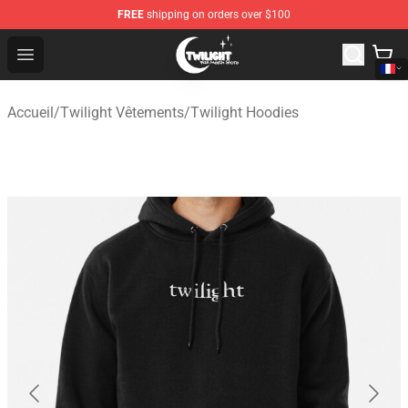
FREE
shipping on orders over $100
Twilight Store - Official Twilight Merchandise Shop
Open menu
Accueil
/
Twilight Vêtements
/
Twilight Hoodies