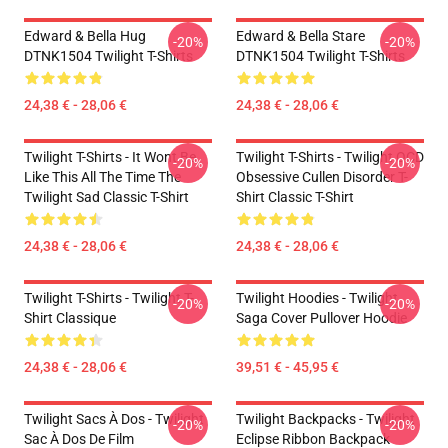
Edward & Bella Hug
Edward & Bella Stare
-20%
-20%
DTNK1504 Twilight T-Shirts
DTNK1504 Twilight T-Shirts
24,38 € - 28,06 €
24,38 € - 28,06 €
Twilight T-Shirts - It Wont Be
Twilight T-Shirts - Twilight OCD
-20%
-20%
Like This All The Time The
Obsessive Cullen Disorder T-
Twilight Sad Classic T-Shirt
Shirt Classic T-Shirt
24,38 € - 28,06 €
24,38 € - 28,06 €
Twilight T-Shirts - Twilight T-
Twilight Hoodies - Twilight
-20%
-20%
Shirt Classique
Saga Cover Pullover Hoodie
24,38 € - 28,06 €
39,51 € - 45,95 €
Twilight Sacs À Dos - Twilight
Twilight Backpacks - Twilight
-20%
-20%
Sac À Dos De Film
Eclipse Ribbon Backpack