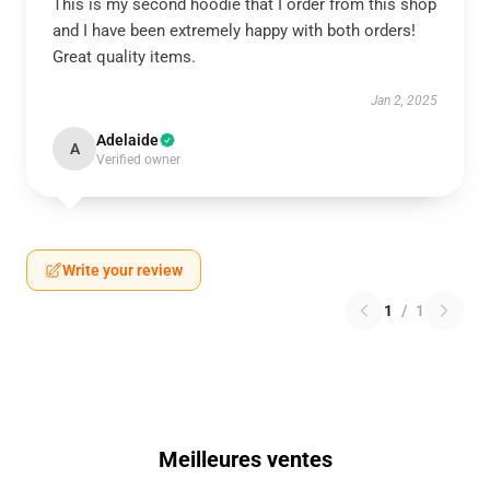
This is my second hoodie that I order from this shop
and I have been extremely happy with both orders!
Great quality items.
Jan 2, 2025
Adelaide
A
Verified owner
Write your review
1
/
1
Meilleures ventes