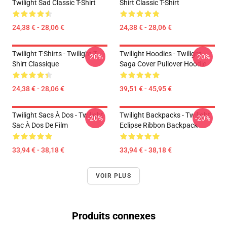
Twilight Sad Classic T-Shirt
Shirt Classic T-Shirt
24,38 € - 28,06 €
24,38 € - 28,06 €
Twilight T-Shirts - Twilight T-
Twilight Hoodies - Twilight
-20%
-20%
Shirt Classique
Saga Cover Pullover Hoodie
24,38 € - 28,06 €
39,51 € - 45,95 €
Twilight Sacs À Dos - Twilight
Twilight Backpacks - Twilight
-20%
-20%
Sac À Dos De Film
Eclipse Ribbon Backpack
33,94 € - 38,18 €
33,94 € - 38,18 €
VOIR PLUS
Produits connexes