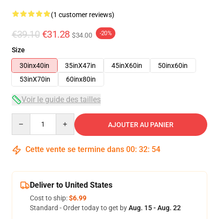
(1 customer reviews)
€39.10
€31.28
-20%
$34.00
Size
30inx40in
35inX47in
45inX60in
50inx60in
53inX70in
60inx80in
Voir le guide des tailles
Quantity
AJOUTER AU PANIER
Cette vente se termine dans
00
:
32
:
53
Deliver to United States
Cost to ship:
$6.99
Standard - Order today to get by
Aug. 15 - Aug. 22