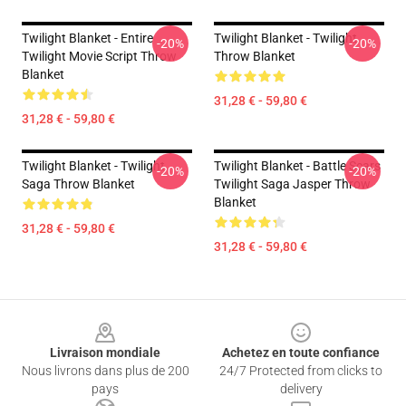
Twilight Blanket - Entire
Twilight Blanket - Twilight
-20%
-20%
Twilight Movie Script Throw
Throw Blanket
Blanket
31,28 € - 59,80 €
31,28 € - 59,80 €
Twilight Blanket - Twilight
Twilight Blanket - Battle Scars
-20%
-20%
Saga Throw Blanket
Twilight Saga Jasper Throw
Blanket
31,28 € - 59,80 €
31,28 € - 59,80 €
Footer
Livraison mondiale
Achetez en toute confiance
Nous livrons dans plus de 200
24/7 Protected from clicks to
pays
delivery