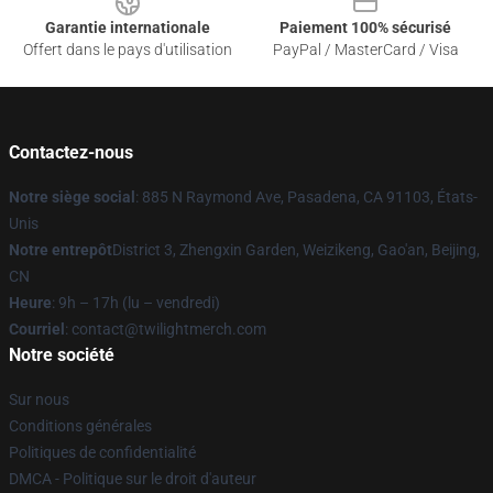
Garantie internationale
Paiement 100% sécurisé
Offert dans le pays d'utilisation
PayPal / MasterCard / Visa
Contactez-nous
Notre siège social
: 885 N Raymond Ave, Pasadena, CA 91103, États-
Unis
Notre entrepôt
District 3, Zhengxin Garden, Weizikeng, Gao'an, Beijing,
CN
Heure
: 9h – 17h (lu – vendredi)
Courriel
: contact@twilightmerch.com
Notre société
Sur nous
Conditions générales
Politiques de confidentialité
DMCA - Politique sur le droit d'auteur