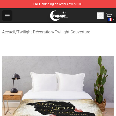
FREE
shipping on orders over $100
Twilight Store - Official Twilight Merchandise Shop
Open menu
Accueil
/
Twilight Décoration
/
Twilight Couverture