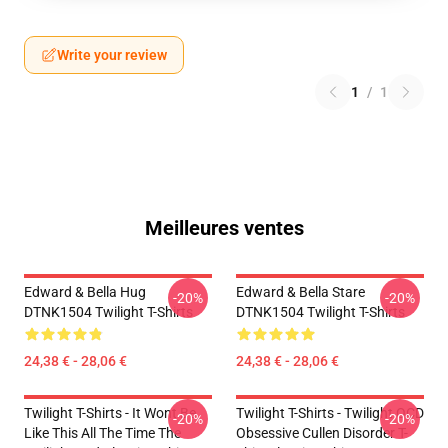
Write your review
1
/
1
Meilleures ventes
Edward & Bella Hug
Edward & Bella Stare
-20%
-20%
DTNK1504 Twilight T-Shirts
DTNK1504 Twilight T-Shirts
24,38 € - 28,06 €
24,38 € - 28,06 €
Twilight T-Shirts - It Wont Be
Twilight T-Shirts - Twilight OCD
-20%
-20%
Like This All The Time The
Obsessive Cullen Disorder T-