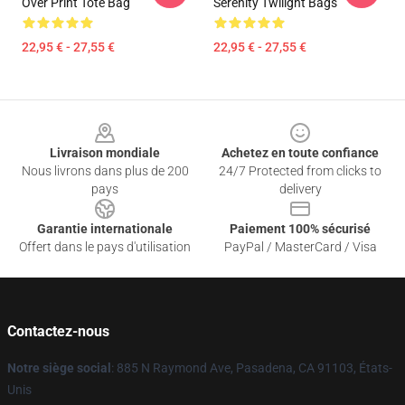
Over Print Tote Bag
Serenity Twilight Bags
22,95 € - 27,55 €
22,95 € - 27,55 €
Footer
Livraison mondiale
Achetez en toute confiance
Nous livrons dans plus de 200
24/7 Protected from clicks to
pays
delivery
Garantie internationale
Paiement 100% sécurisé
Offert dans le pays d'utilisation
PayPal / MasterCard / Visa
Contactez-nous
Notre siège social
: 885 N Raymond Ave, Pasadena, CA 91103, États-
Unis