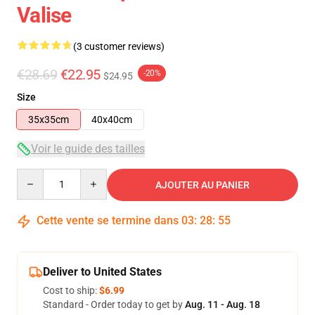
Valise
(3 customer reviews)
€28.69
€22.95
-20%
$24.95
Size
35x35cm
40x40cm
Voir le guide des tailles
Quantity
AJOUTER AU PANIER
Cette vente se termine dans
03
:
28
:
54
Deliver to United States
Cost to ship:
$6.99
Standard - Order today to get by
Aug. 11 - Aug. 18