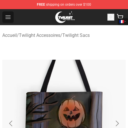
FREE
shipping on orders over $100
Twilight Store - Official Twilight Merchandise Shop
Open menu
Accueil
/
Twilight Accessoires
/
Twilight Sacs