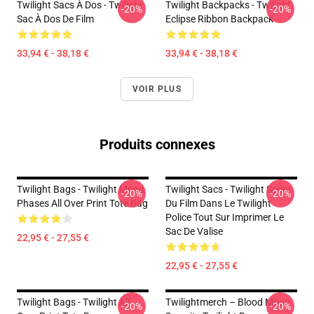
Twilight Sacs À Dos - Twilight
Twilight Backpacks - Twilight
-20%
-20%
Sac À Dos De Film
Eclipse Ribbon Backpack
33,94 € - 38,18 €
33,94 € - 38,18 €
VOIR PLUS
Produits connexes
Twilight Bags - Twilight Moon
Twilight Sacs - Twilight Script
-20%
-20%
Phases All Over Print Tote Bag
Du Film Dans Le Twilight
Police Tout Sur Imprimer Le
Sac De Valise
22,95 € - 27,55 €
22,95 € - 27,55 €
Twilight Bags - Twilight All
Twilightmerch – Blood Moon
-20%
-20%