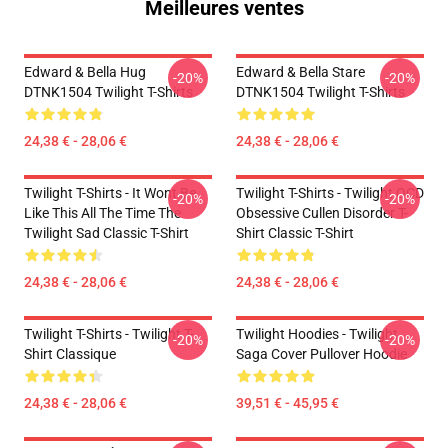
Meilleures ventes
Edward & Bella Hug
Edward & Bella Stare
-20%
-20%
DTNK1504 Twilight T-Shirts
DTNK1504 Twilight T-Shirts
24,38 € - 28,06 €
24,38 € - 28,06 €
Twilight T-Shirts - It Wont Be
Twilight T-Shirts - Twilight OCD
-20%
-20%
Like This All The Time The
Obsessive Cullen Disorder T-
Twilight Sad Classic T-Shirt
Shirt Classic T-Shirt
24,38 € - 28,06 €
24,38 € - 28,06 €
Twilight T-Shirts - Twilight T-
Twilight Hoodies - Twilight
-20%
-20%
Shirt Classique
Saga Cover Pullover Hoodie
24,38 € - 28,06 €
39,51 € - 45,95 €