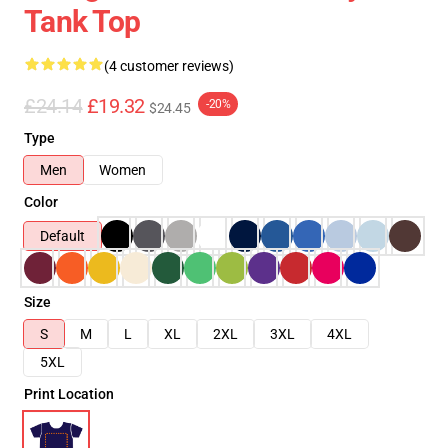
Tank Top
(4 customer reviews)
£24.14
£19.32
-20%
$24.45
Type
Men
Women
Color
Default
Size
S
M
L
XL
2XL
3XL
4XL
5XL
Print Location