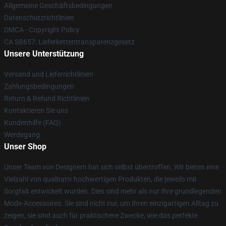
Allgemeine Geschäftsbedingungen
Datenschutzrichtlinien
DMCA - Copyright Policy
CA SB657: Lieferkettentransparenzgesetz
Unsere Unterstützung
Versand und Lieferrichtlinien
Zahlungsbedingungen
Return & Refund Richtlinien
Kontaktieren Sie uns
Kundenhilfe (FAQ)
Werdegang
Unser Shop
Unser Team von Designern hat sich selbst übertroffen. Wir bieten eine
Vielzahl von qualitativ hochwertigen Produkten, die jeweils mit
Sorgfalt entwickelt wurden. Dies sind mehr als nur Ihre grundlegenden
Mode-Accessoires. Sie sind nicht nur, um Ihren einzigartigen Alltag zu
zeigen, sie sind auch für praktischere Zwecke, wie das perfekte