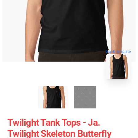
blank template
Twilight Tank Tops - Ja.
Twilight Skeleton Butterfly