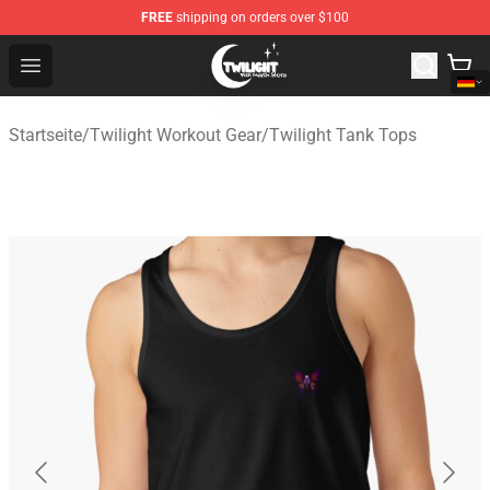
FREE
shipping on orders over $100
Twilight Store - Official Twilight Merchandise Shop
Open menu
Startseite
/
Twilight Workout Gear
/
Twilight Tank Tops