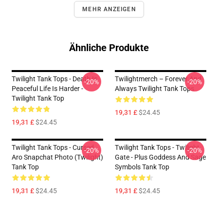
MEHR ANZEIGEN
Ähnliche Produkte
Twilight Tank Tops - Death Is
Twilightmerch – Forever And
-20%
-20%
Peaceful Life Is Harder -
Always Twilight Tank Tops
Twilight Tank Top
19,31 £
$24.45
19,31 £
$24.45
Twilight Tank Tops - Cursed
Twilight Tank Tops - Twilight
-20%
-20%
Aro Snapchat Photo (Twilight)
Gate - Plus Goddess And Sage
Tank Top
Symbols Tank Top
19,31 £
$24.45
19,31 £
$24.45