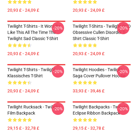
20,93 £ - 24,09 £
20,93 £ - 24,09 £
Twilight T-Shirts - It Wont Be
Twilight T-Shirts - Twilight OCD
-20%
-20%
Like This All The Time The
Obsessive Cullen Disorder T-
Twilight Sad Classic T-Shirt
Shirt Classic T-Shirt
20,93 £ - 24,09 £
20,93 £ - 24,09 £
Twilight T-Shirts - Twilight
Twilight Hoodies - Twilight
-20%
-20%
Klassisches T-Shirt
Saga Cover Pullover Hoodie
20,93 £ - 24,09 £
33,93 £ - 39,46 £
Twilight Rucksack - Twilight
Twilight Backpacks - Twilight
-20%
-20%
Film Backpack
Eclipse Ribbon Backpack
29,15 £ - 32,78 £
29,15 £ - 32,78 £