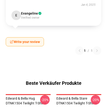
Jan 4, 2025
Evangeline
E
Verified owner
Write your review
1
/
1
Beste Verkäufer Produkte
Edward & Bella Hug
Edward & Bella Stare
-20%
-20%
DTNK1504 Twilight T-Shirts
DTNK1504 Twilight T-Shirts