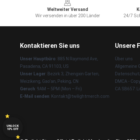
Weltweiter Versand
K
Wir versenden in über 200 Länder
24/7 Sch
Kontaktieren Sie uns
Unsere 
Unser Hauptbüro
: 885 N Raymond Ave,
Über uns
Pasadena, CA 91103, US
Allgemeine
Unser Lager
: Bezirk 3, Zhengxin Garten,
Datenschutz
Weizikeng, Gao'an, Peking, CN
DMCA - Copyr
Geruch
: 9AM – 5PM (Mon – Fri)
CA SB657: L
E-Mail senden
: Kontakt@twilightmerch.com
UNLOCK
10% OFF