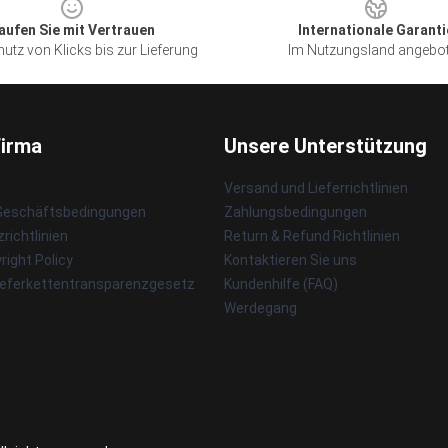
aufen Sie mit Vertrauen
Internationale Garanti
utz von Klicks bis zur Lieferung
Im Nutzungsland angebo
Firma
Unsere Unterstützung
Versand und Lieferrichtlinien
 Geschäftsbedingungen
Zahlungsbedingungen
richtlinien
Return & Refund Richtlinien
ight Policy
Kontaktieren Sie uns
ieferkettentransparenzgesetz
Kundenhilfe (FAQ)
Werdegang