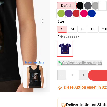
Default
Size
S
M
L
XL
2X
Print Location
Größentabelle anzeigen
blank template
Quantity
Diese Aktion endet in
02
Deliver to United Stat