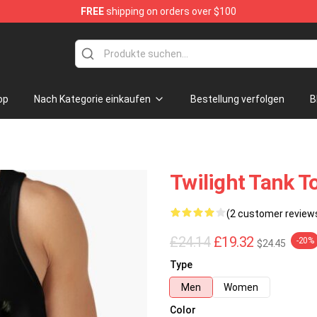
FREE
shipping on orders over $100
op
Nach Kategorie einkaufen
Bestellung verfolgen
B
Twilight Tank To
(2 customer review
£24.14
£19.32
-20%
$24.45
Type
Men
Women
Color