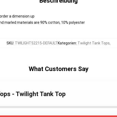
Beschreibung
 order a dimension up
nd marled materials are 90% cotton, 10% polyester
SKU
:
TWILIGHT52215-DEFAULT
Kategorien
:
Twilight Tank Tops
,
What Customers Say
Tops - Twilight Tank Top