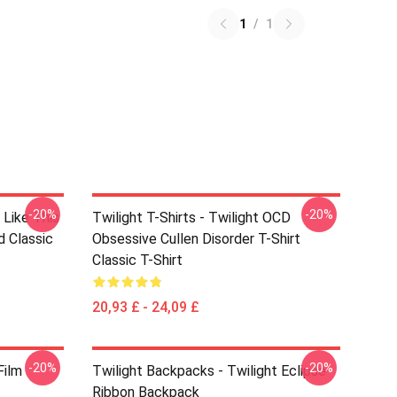
1
/
1
-20%
-20%
 Like This
Twilight T-Shirts - Twilight OCD
d Classic
Obsessive Cullen Disorder T-Shirt
Classic T-Shirt
20,93 £ - 24,09 £
-20%
-20%
Film
Twilight Backpacks - Twilight Eclipse
Ribbon Backpack