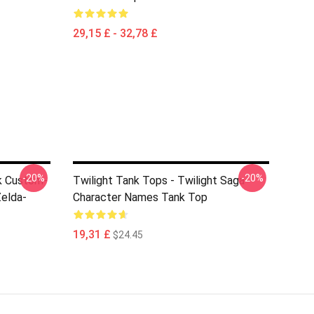
29,15 £ - 32,78 £
-20%
-20%
nk Custom-
Twilight Tank Tops - Twilight Saga
elda-
Character Names Tank Top
19,31 £
$24.45