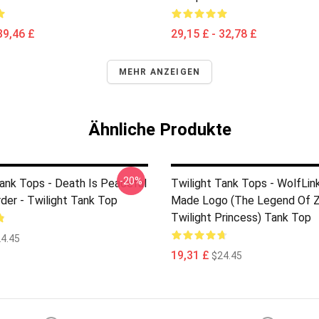
39,46 £
29,15 £ - 32,78 £
MEHR ANZEIGEN
Ähnliche Produkte
-20%
Tank Tops - Death Is Peaceful
Twilight Tank Tops - WolfLi
rder - Twilight Tank Top
Made Logo (The Legend Of Z
Twilight Princess) Tank Top
4.45
19,31 £
$24.45