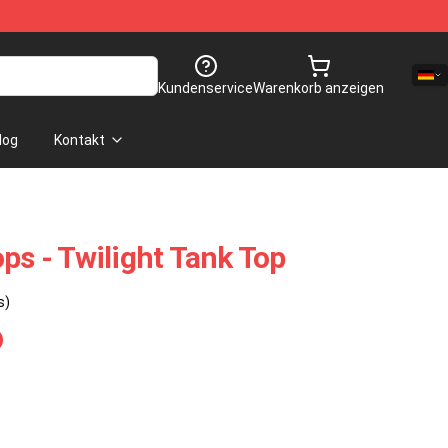
Kundenservice
Warenkorb anzeigen
log
Kontakt
ps - Twilight Tank Top
s)