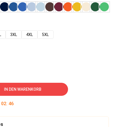
L
3XL
4XL
5XL
IN DEN WARENKORB
:
02
:
45
es