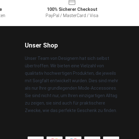
e
100% Sicherer Checkout
ten
PayPal / MasterCard / Visa
Unser Shop
Unser Team von Designern hat sich selbst
übertroffen. Wir bieten eine Vielzahl von
qualitativ hochwertigen Produkten, die jeweils
mit Sorgfalt entwickelt wurden. Dies sind mehr
als nur Ihre grundlegenden Mode-Accessoires.
Sie sind nicht nur, um Ihren einzigartigen Alltag
zu zeigen, sie sind auch für praktischere
Zwecke, wie das perfekte Geschenk zu finden.