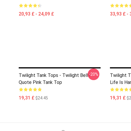
20,93 £ - 24,09 £
33,93 £ - 
-20%
Twilight Tank Tops - Twilight Bella
Twilight 
Quote Pink Tank Top
Life Is Ha
19,31 £
19,31 £
$24.45
$2
Footer