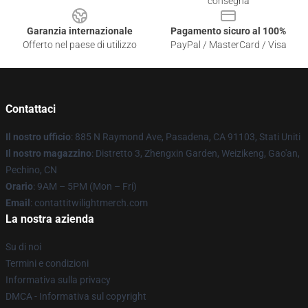
consegna
Garanzia internazionale
Pagamento sicuro al 100%
Offerto nel paese di utilizzo
PayPal / MasterCard / Visa
Contattaci
Il nostro ufficio
: 885 N Raymond Ave, Pasadena, CA 91103, Stati Uniti
Il nostro magazzino
: Distretto 3, Zhengxin Garden, Weizikeng, Gao'an,
Pechino, CN
Orario
: 9AM – 5PM (Mon – Fri)
Email
: contattitwilightmerch.com
La nostra azienda
Su di noi
Termini e condizioni
Informativa sulla privacy
DMCA - Informativa sul copyright