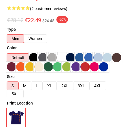
(2 customer reviews)
€28.12
€22.49
-20%
$24.45
Type
Men
Women
Color
Default
Size
S
M
L
XL
2XL
3XL
4XL
5XL
Print Location