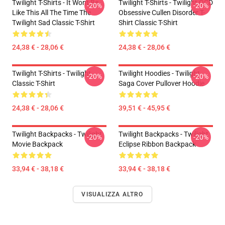
Twilight T-Shirts - It Wont Be
Twilight T-Shirts - Twilight OCD
-20%
-20%
Like This All The Time The
Obsessive Cullen Disorder T-
Twilight Sad Classic T-Shirt
Shirt Classic T-Shirt
24,38 € - 28,06 €
24,38 € - 28,06 €
Twilight T-Shirts - Twilight
Twilight Hoodies - Twilight
-20%
-20%
Classic T-Shirt
Saga Cover Pullover Hoodie
24,38 € - 28,06 €
39,51 € - 45,95 €
Twilight Backpacks - Twilight
Twilight Backpacks - Twilight
-20%
-20%
Movie Backpack
Eclipse Ribbon Backpack
33,94 € - 38,18 €
33,94 € - 38,18 €
VISUALIZZA ALTRO