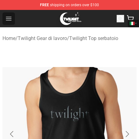
FREE
shipping on orders over $100
Twilight Store - Official Twilight Merchandise Shop
Open menu
Home
/
Twilight Gear di lavoro
/
Twilight Top serbatoio