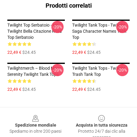
Prodotti correlati
Twilight Top Serbatoio - No.
Twilight Tank Tops - Twilight
-20%
-20%
Twilight Bella Citazione Rosa
Saga Character Names Tank
Top Serbatoio
Top
22,49 €
$24.45
22,49 €
$24.45
Twilightmerch – Blood Moon
Twilight Tank Tops - Twilight
-20%
-20%
Serenity Twilight Tank Tops
Trash Tank Top
22,49 €
$24.45
22,49 €
$24.45
Footer
Spedizione mondiale
Acquista in tutta sicurezza
Spediamo in oltre 200 paesi
Protetto 24/7 dai clic alla