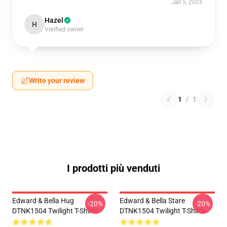
Jan 5, 2025
Hazel
H
Verified owner
Write your review
1
/
1
I prodotti più venduti
Edward & Bella Hug
Edward & Bella Stare
-20%
-20%
DTNK1504 Twilight T-Shirts
DTNK1504 Twilight T-Shirts