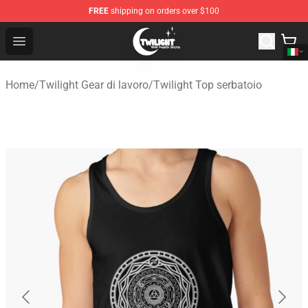
FREE
shipping on orders over $100
Twilight Store - Official Twilight Merchandise Shop
Open menu
Home
/
Twilight Gear di lavoro
/
Twilight Top serbatoio