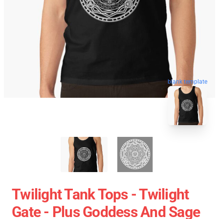
blank template
Twilight Tank Tops - Twilight
Gate - Plus Goddess And Sage