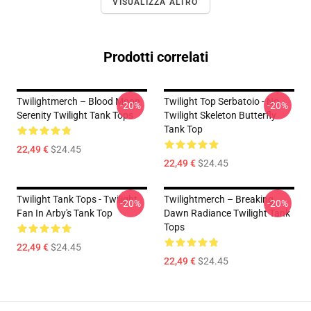
VISUALIZZA ALTRO
Prodotti correlati
Twilightmerch – Blood Moon
Twilight Top Serbatoio - No.
-20%
-20%
Serenity Twilight Tank Tops
Twilight Skeleton Butterfly
Tank Top
22,49 €
$24.45
22,49 €
$24.45
Twilight Tank Tops - Twilight
Twilightmerch – Breaking
-20%
-20%
Fan In Arby's Tank Top
Dawn Radiance Twilight Tank
Tops
22,49 €
$24.45
22,49 €
$24.45
Footer