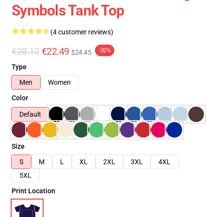
Symbols Tank Top
(4 customer reviews)
€28.12
€22.49
-20%
$24.45
Type
Men
Women
Color
Default
Size
S
M
L
XL
2XL
3XL
4XL
5XL
Print Location