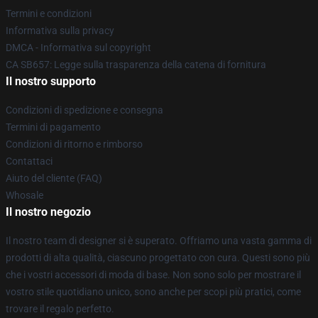
Termini e condizioni
Informativa sulla privacy
DMCA - Informativa sul copyright
CA SB657: Legge sulla trasparenza della catena di fornitura
Il nostro supporto
Condizioni di spedizione e consegna
Termini di pagamento
Condizioni di ritorno e rimborso
Contattaci
Aiuto del cliente (FAQ)
Whosale
Il nostro negozio
Il nostro team di designer si è superato. Offriamo una vasta gamma di
prodotti di alta qualità, ciascuno progettato con cura. Questi sono più
che i vostri accessori di moda di base. Non sono solo per mostrare il
vostro stile quotidiano unico, sono anche per scopi più pratici, come
trovare il regalo perfetto.