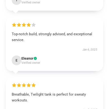
T
Verified owner
Top-notch build, strongly advised, and exceptional
service.
Jan 6, 2025
Eleanor
E
Verified owner
Breathable, Twilight tank is perfect for sweaty
workouts.