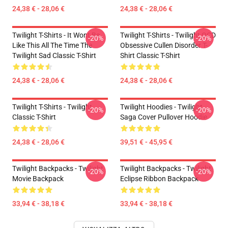
24,38 € - 28,06 €
24,38 € - 28,06 €
Twilight T-Shirts - It Wont Be
Twilight T-Shirts - Twilight OCD
-20%
-20%
Like This All The Time The
Obsessive Cullen Disorder T-
Twilight Sad Classic T-Shirt
Shirt Classic T-Shirt
24,38 € - 28,06 €
24,38 € - 28,06 €
Twilight T-Shirts - Twilight
Twilight Hoodies - Twilight
-20%
-20%
Classic T-Shirt
Saga Cover Pullover Hoodie
24,38 € - 28,06 €
39,51 € - 45,95 €
Twilight Backpacks - Twilight
Twilight Backpacks - Twilight
-20%
-20%
Movie Backpack
Eclipse Ribbon Backpack
33,94 € - 38,18 €
33,94 € - 38,18 €