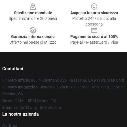
Spedizione mondiale
Acquista in tutta sicurezza
Spediamo in oltre 200 paesi
Protetto 24/7 dai clic alla
consegna
Garanzia internazionale
Pagamento sicuro al 100%
Offerto nel paese di utilizzo
PayPal / MasterCard / Visa
Contattaci
Il nostro ufficio
: 885 N Raymond Ave, Pasadena, CA 91103, Stati Uniti
Il nostro magazzino
: Distretto 3, Zhengxin Garden, Weizikeng, Gao'an,
Pechino, CN
Orario
: 9AM – 5PM (Mon – Fri)
Email
: contattitwilightmerch.com
La nostra azienda
Su di noi