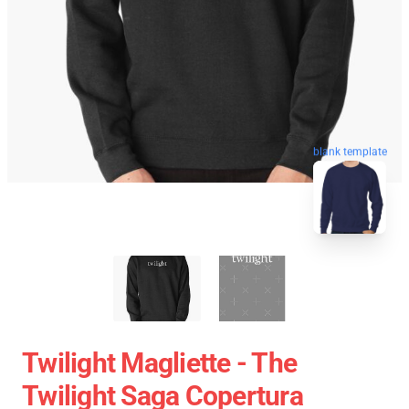
blank template
Twilight Magliette - The
Twilight Saga Copertura