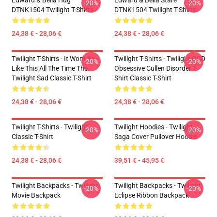
Edward & Bella Hug
Edward & Bella Stare
-20%
-20%
DTNK1504 Twilight T-Shirts
DTNK1504 Twilight T-Shirts
24,38 € - 28,06 €
24,38 € - 28,06 €
Twilight T-Shirts - It Wont Be
Twilight T-Shirts - Twilight OCD
-20%
-20%
Like This All The Time The
Obsessive Cullen Disorder T-
Twilight Sad Classic T-Shirt
Shirt Classic T-Shirt
24,38 € - 28,06 €
24,38 € - 28,06 €
Twilight T-Shirts - Twilight
Twilight Hoodies - Twilight
-20%
-20%
Classic T-Shirt
Saga Cover Pullover Hoodie
24,38 € - 28,06 €
39,51 € - 45,95 €
Twilight Backpacks - Twilight
Twilight Backpacks - Twilight
-20%
-20%
Movie Backpack
Eclipse Ribbon Backpack