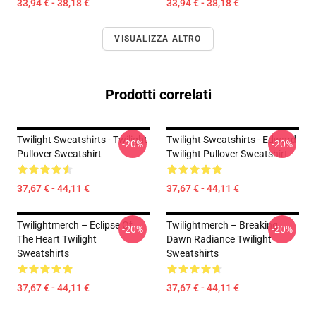
33,94 € - 38,18 €
33,94 € - 38,18 €
VISUALIZZA ALTRO
Prodotti correlati
Twilight Sweatshirts - Twilight
Twilight Sweatshirts - Edward
-20%
-20%
Pullover Sweatshirt
Twilight Pullover Sweatshirt
37,67 € - 44,11 €
37,67 € - 44,11 €
Twilightmerch – Eclipse Of
Twilightmerch – Breaking
-20%
-20%
The Heart Twilight
Dawn Radiance Twilight
Sweatshirts
Sweatshirts
37,67 € - 44,11 €
37,67 € - 44,11 €