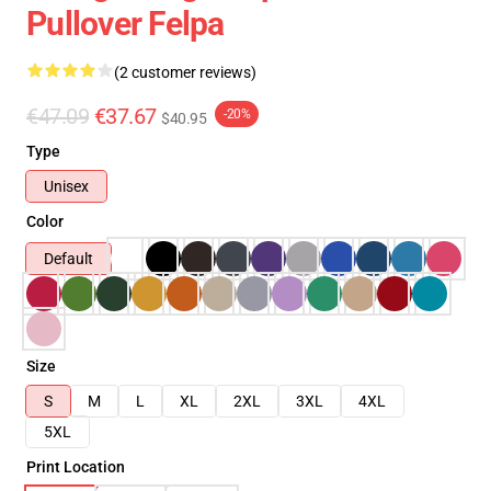
Pullover Felpa
(2 customer reviews)
€47.09
€37.67
-20%
$40.95
Type
Unisex
Color
Default
Size
S
M
L
XL
2XL
3XL
4XL
5XL
Print Location