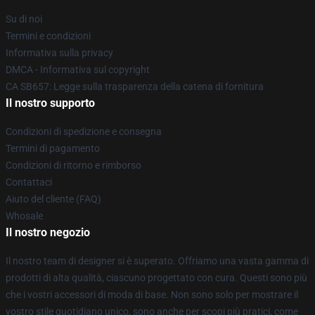
Su di noi
Termini e condizioni
Informativa sulla privacy
DMCA - Informativa sul copyright
CA SB657: Legge sulla trasparenza della catena di fornitura
Il nostro supporto
Condizioni di spedizione e consegna
Termini di pagamento
Condizioni di ritorno e rimborso
Contattaci
Aiuto del cliente (FAQ)
Whosale
Il nostro negozio
Il nostro team di designer si è superato. Offriamo una vasta gamma di
prodotti di alta qualità, ciascuno progettato con cura. Questi sono più
che i vostri accessori di moda di base. Non sono solo per mostrare il
vostro stile quotidiano unico, sono anche per scopi più pratici, come