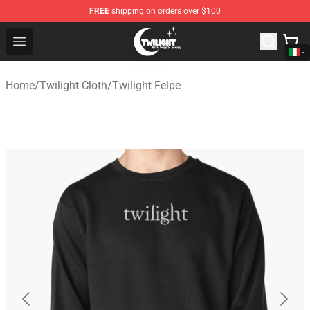
FREE
shipping on orders over $100
Twilight Store - Official Twilight Merchandise Shop
Open menu
Home
/
Twilight Cloth
/
Twilight Felpe