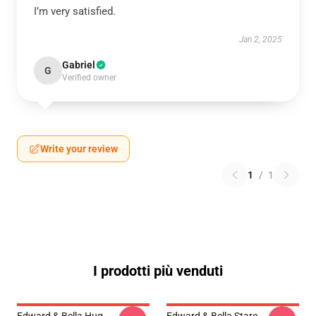
I’m very satisfied.
Jan 2, 2025
Gabriel
G
Verified owner
Write your review
1
/
1
I prodotti più venduti