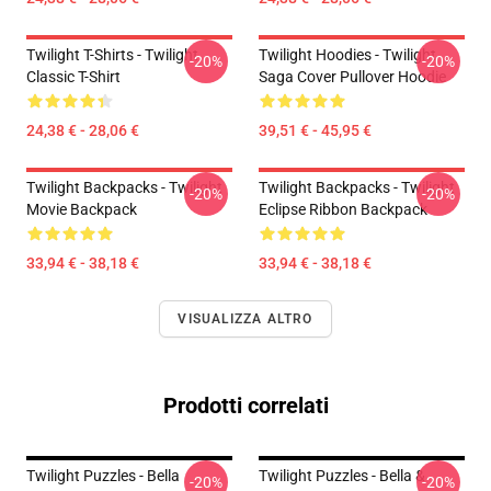
Twilight T-Shirts - Twilight
Twilight Hoodies - Twilight
-20%
-20%
Classic T-Shirt
Saga Cover Pullover Hoodie
24,38 € - 28,06 €
39,51 € - 45,95 €
Twilight Backpacks - Twilight
Twilight Backpacks - Twilight
-20%
-20%
Movie Backpack
Eclipse Ribbon Backpack
33,94 € - 38,18 €
33,94 € - 38,18 €
VISUALIZZA ALTRO
Prodotti correlati
Twilight Puzzles - Bella
Twilight Puzzles - Bella &
-20%
-20%