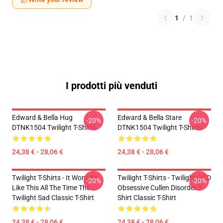
1
/
1
I prodotti più venduti
Edward & Bella Hug
Edward & Bella Stare
-20%
-20%
DTNK1504 Twilight T-Shirts
DTNK1504 Twilight T-Shirts
24,38 € - 28,06 €
24,38 € - 28,06 €
Twilight T-Shirts - It Wont Be
Twilight T-Shirts - Twilight OCD
-20%
-20%
Like This All The Time The
Obsessive Cullen Disorder T-
Twilight Sad Classic T-Shirt
Shirt Classic T-Shirt
24,38 € - 28,06 €
24,38 € - 28,06 €