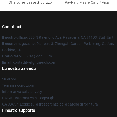
Offerto nel paese di utilizzo
PayPal / MasterCard / Visa
Contattaci
Il nostro ufficio
: 885 N Raymond Ave, Pasadena, CA 91103, Stati Uniti
Il nostro magazzino
: Distretto 3, Zhengxin Garden, Weizikeng, Gao'an,
Pechino, CN
Orario
: 9AM – 5PM (Mon – Fri)
Email
: contattitwilightmerch.com
La nostra azienda
Su di noi
Termini e condizioni
Informativa sulla privacy
DMCA - Informativa sul copyright
CA SB657: Legge sulla trasparenza della catena di fornitura
Il nostro supporto