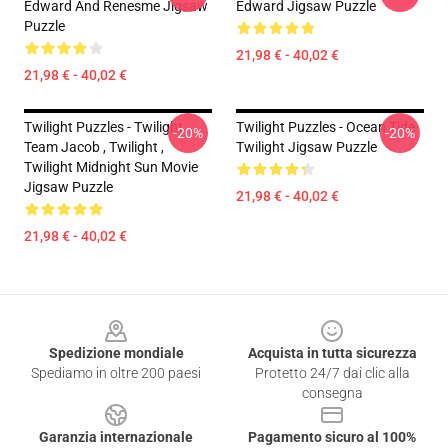
Edward And Renesme Jigsaw
Edward Jigsaw Puzzle
Puzzle
21,98 € - 40,02 €
21,98 € - 40,02 €
Twilight Puzzles - Twilight
Twilight Puzzles - Ocean Tide
-20%
-20%
Team Jacob , Twilight ,
Twilight Jigsaw Puzzle
Twilight Midnight Sun Movie
Jigsaw Puzzle
21,98 € - 40,02 €
21,98 € - 40,02 €
Footer
Spedizione mondiale
Acquista in tutta sicurezza
Spediamo in oltre 200 paesi
Protetto 24/7 dai clic alla
consegna
Garanzia internazionale
Pagamento sicuro al 100%