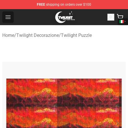
FREE
shipping on orders over $100
Twilight Store - Official Twilight Merchandise Shop
Open menu
Home
/
Twilight Decorazione
/
Twilight Puzzle