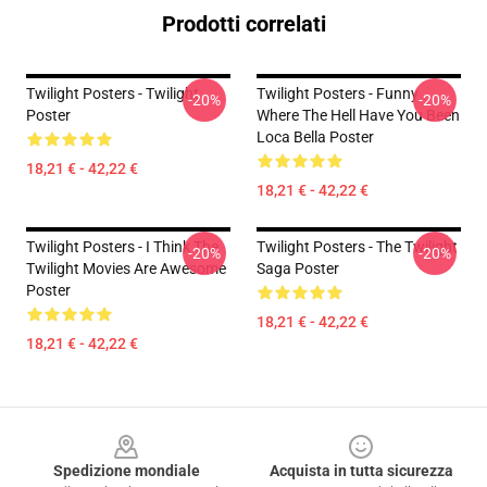
Prodotti correlati
Twilight Posters - Twilight
Twilight Posters - Funny
-20%
-20%
Poster
Where The Hell Have You Been
Loca Bella Poster
18,21 € - 42,22 €
18,21 € - 42,22 €
Twilight Posters - I Think The
Twilight Posters - The Twilight
-20%
-20%
Twilight Movies Are Awesome
Saga Poster
Poster
18,21 € - 42,22 €
18,21 € - 42,22 €
Footer
Spedizione mondiale
Acquista in tutta sicurezza