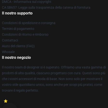
DMCA - Informativa sul copyright
CA SB657: Legge sulla trasparenza della catena di fornitura
Il nostro supporto
Condizioni di spedizione e consegna
Termini di pagamento
Condizioni di ritorno e rimborso
Contattaci
Aiuto del cliente (FAQ)
Whosale
Il nostro negozio
Il nostro team di designer si è superato. Offriamo una vasta gamma di
prodotti di alta qualità, ciascuno progettato con cura. Questi sono più
che i vostri accessori di moda di base. Non sono solo per mostrare il
vostro stile quotidiano unico, sono anche per scopi più pratici, come
trovare il regalo perfetto.