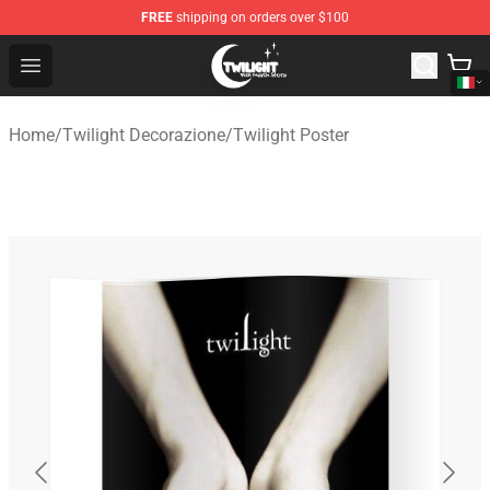
FREE
shipping on orders over $100
Twilight Store - Official Twilight Merchandise Shop
Open menu
Home
/
Twilight Decorazione
/
Twilight Poster