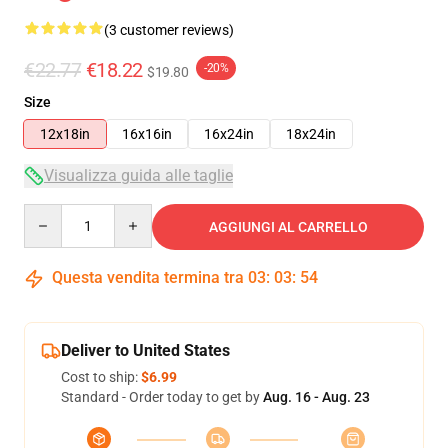
(3 customer reviews)
€22.77
€18.22
-20%
$19.80
Size
12x18in
16x16in
16x24in
18x24in
Visualizza guida alle taglie
Quantity
AGGIUNGI AL CARRELLO
Questa vendita termina tra
03
:
03
:
54
Deliver to United States
Cost to ship:
$6.99
Standard - Order today to get by
Aug. 16 - Aug. 23