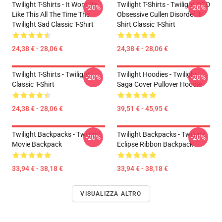
Twilight T-Shirts - It Wont Be
Twilight T-Shirts - Twilight OCD
-20%
-20%
Like This All The Time The
Obsessive Cullen Disorder T-
Twilight Sad Classic T-Shirt
Shirt Classic T-Shirt
24,38 € - 28,06 €
24,38 € - 28,06 €
Twilight T-Shirts - Twilight
Twilight Hoodies - Twilight
-20%
-20%
Classic T-Shirt
Saga Cover Pullover Hoodie
24,38 € - 28,06 €
39,51 € - 45,95 €
Twilight Backpacks - Twilight
Twilight Backpacks - Twilight
-20%
-20%
Movie Backpack
Eclipse Ribbon Backpack
33,94 € - 38,18 €
33,94 € - 38,18 €
VISUALIZZA ALTRO