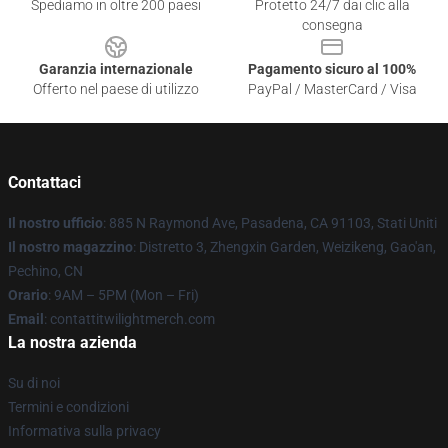
Spediamo in oltre 200 paesi
Protetto 24/7 dai clic alla
consegna
Garanzia internazionale
Pagamento sicuro al 100%
Offerto nel paese di utilizzo
PayPal / MasterCard / Visa
Contattaci
Il nostro ufficio
: 885 N Raymond Ave, Pasadena, CA 91103, Stati Uniti
Il nostro magazzino
: Distretto 3, Zhengxin Garden, Weizikeng, Gao'an,
Pechino, CN
Orario
: 9AM – 5PM (Mon – Fri)
Email
: contattitwilightmerch.com
La nostra azienda
Su di noi
Termini e condizioni
Informativa sulla privacy