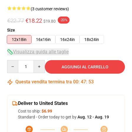
(3 customer reviews)
€22.77
€18.22
-20%
$19.80
Size
12x18in
16x16in
16x24in
18x24in
Visualizza guida alle taglie
Quantity
AGGIUNGI AL CARRELLO
Questa vendita termina tra
00
:
47
:
52
Deliver to United States
Cost to ship:
$6.99
Standard - Order today to get by
Aug. 12 - Aug. 19