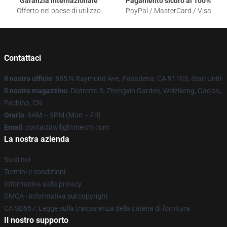
Garanzia internazionale
Pagamento sicuro al 100%
Offerto nel paese di utilizzo
PayPal / MasterCard / Visa
Contattaci
Il nostro ufficio
: 885 N Raymond Ave, Pasadena, CA 91103, Stati Uniti
Il nostro magazzino
: Distretto 3, Zhengxin Garden, Weizikeng, Gao'an,
Pechino, CN
Orario
: 9AM – 5PM (Mon – Fri)
Email
: contattitwilightmerch.com
La nostra azienda
Su di noi
Termini e condizioni
Informativa sulla privacy
DMCA - Informativa sul copyright
CA SB657: Legge sulla trasparenza della catena di fornitura
Il nostro supporto