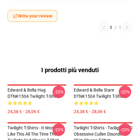
Write your review
1
/
1
I prodotti più venduti
Edward & Bella Hug
Edward & Bella Stare
-20%
-20%
DTNK1504 Twilight T-Shirts
DTNK1504 Twilight T-Shirts
24,38 € - 28,06 €
24,38 € - 28,06 €
Twilight T-Shirts - It Wont Be
Twilight T-Shirts - Twilight OCD
-20%
-20%
Like This All The Time The
Obsessive Cullen Disorder T-