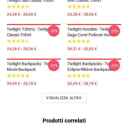
Twilight Sad Classic T-Shirt
Shirt Classic T-Shirt
24,38 € - 28,06 €
24,38 € - 28,06 €
Twilight T-Shirts - Twilight
Twilight Hoodies - Twilight
-20%
-20%
Classic T-Shirt
Saga Cover Pullover Hoodie
24,38 € - 28,06 €
39,51 € - 45,95 €
Twilight Backpacks - Twilight
Twilight Backpacks - Twilight
-20%
-20%
Movie Backpack
Eclipse Ribbon Backpack
33,94 € - 38,18 €
33,94 € - 38,18 €
VISUALIZZA ALTRO
Prodotti correlati