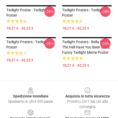
Twilight Poster - Twilight
Twilight Posters - Twilight
-20%
-20%
Poster
Poster
18,21 € - 42,22 €
18,21 € - 42,22 €
Twilight Posters - Twilight
Twilight Posters - Bella Where
-20%
-20%
Poster
The Hell Have You Been Loca,
Funny Twilight Meme Poster
18,21 € - 42,22 €
18,21 € - 42,22 €
Footer
Spedizione mondiale
Acquista in tutta sicurezza
Spediamo in oltre 200 paesi
Protetto 24/7 dai clic alla
consegna