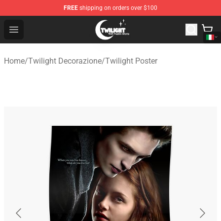
FREE
shipping on orders over $100
Twilight Store - Official Twilight Merchandise Shop
Open menu
Home
/
Twilight Decorazione
/
Twilight Poster