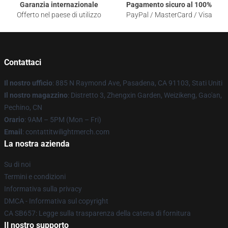
Garanzia internazionale
Pagamento sicuro al 100%
Offerto nel paese di utilizzo
PayPal / MasterCard / Visa
Contattaci
Il nostro ufficio
: 885 N Raymond Ave, Pasadena, CA 91103, Stati Uniti
Il nostro magazzino
: Distretto 3, Zhengxin Garden, Weizikeng, Gao'an,
Pechino, CN
Orario
: 9AM – 5PM (Mon – Fri)
Email
: contattitwilightmerch.com
La nostra azienda
Su di noi
Termini e condizioni
Informativa sulla privacy
DMCA - Informativa sul copyright
CA SB657: Legge sulla trasparenza della catena di fornitura
Il nostro supporto