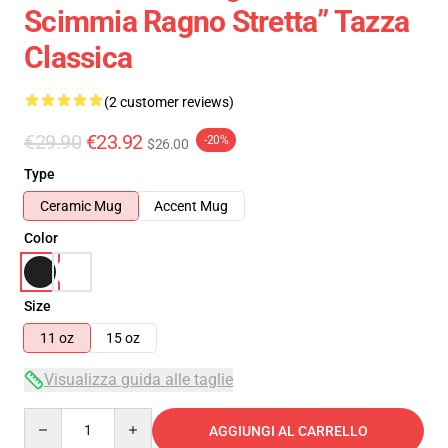
Scimmia Ragno Stretta” Tazza
Classica
(2 customer reviews)
€29.90
€23.92
-20%
$26.00
Type
Ceramic Mug
Accent Mug
Color
Size
11 oz
15 oz
Visualizza guida alle taglie
Quantity
AGGIUNGI AL CARRELLO