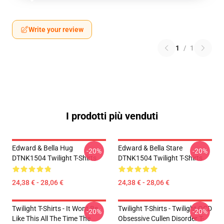
Write your review
1
/
1
I prodotti più venduti
Edward & Bella Hug
Edward & Bella Stare
-20%
-20%
DTNK1504 Twilight T-Shirts
DTNK1504 Twilight T-Shirts
24,38 € - 28,06 €
24,38 € - 28,06 €
Twilight T-Shirts - It Wont Be
Twilight T-Shirts - Twilight OCD
-20%
-20%
Like This All The Time The
Obsessive Cullen Disorder T-