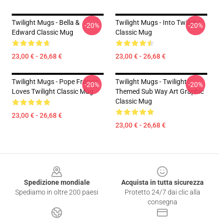
Twilight Mugs - Bella &
Twilight Mugs - Into Twilight
-20%
-20%
Edward Classic Mug
Classic Mug
23,00 € - 26,68 €
23,00 € - 26,68 €
Twilight Mugs - Pope Francis
Twilight Mugs - Twilight
-20%
-20%
Loves Twilight Classic Mug
Themed Sub Way Art Graphic
Classic Mug
23,00 € - 26,68 €
23,00 € - 26,68 €
Footer
Spedizione mondiale
Acquista in tutta sicurezza
Spediamo in oltre 200 paesi
Protetto 24/7 dai clic alla
consegna